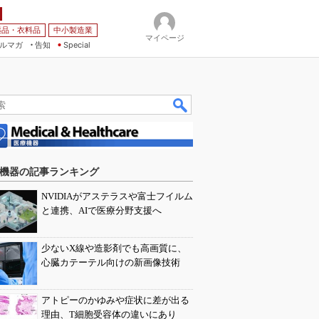
薬品・衣料品
中小製造業
マイページ
ルマガ
告知
Special
機器の記事ランキング
NVIDIAがアステラスや富士フイルム
と連携、AIで医療分野支援へ
少ないX線や造影剤でも高画質に、
心臓カテーテル向けの新画像技術
アトピーのかゆみや症状に差が出る
理由、T細胞受容体の違いにあり