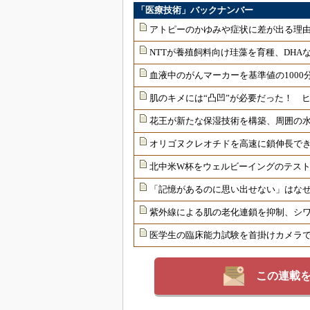
「医療技術」バックナンバー
アトピーのかゆみや症状に差が出る理由
NTTが養殖飼料向け珪藻を育種、DHAな
血液中のがんマーカーを基準値の1000
肌のキメには“凸凹”が必要だった！ 
花王が新たな保湿技術を構築、周囲の
オリゴヌクレオチドを高速に鎖伸長で
北中米W杯をウェルビーイングのテス
「記憶があるのに思い出せない」はな
紫外線による肌の老化連鎖を抑制、シ
医学生の臨床能力試験を首掛けカメラ
この連載