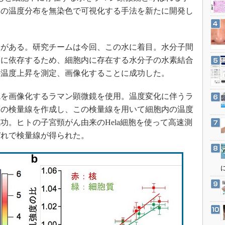
3Dプリンタ
産業オープンネット展
内の温度分布を無染色で可視化する手法を新たに開発し
デジタルツインとCAE
S＆OP
がある。研究チームは今回、この水に着目。水分子間
インダストリー4.0
度に依存するため、細胞内に存在する水分子の水素結合
イノベーション
の温度上昇を測定、画像化することに成功した。
製造業ビッグデータ
を画像化するラマン顕微鏡を使用。温度変化に伴うラ
メイドインジャパン
度の検量線を作成し、この検量線を用いて細胞内の温度
植物工場
功。ヒトの子宮頸がん由来のHela細胞を使って高速測
知財マネジメント
ぞれで検量線が得られた。
海外生産
グローバル設計・開発
制御セキュリティ
新型コロナへの対応