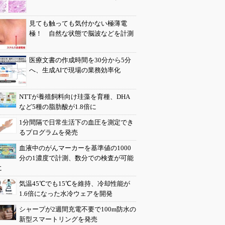
見ても触っても気付かない極薄電
極！ 自然な状態で脳波などを計測
医療文書の作成時間を30分から5分
へ、生成AIで現場の業務効率化
NTTが養殖飼料向け珪藻を育種、DHA
など5種の脂肪酸が1.8倍に
1分間隔で日常生活下の血圧を測定でき
るプログラムを発売
血液中のがんマーカーを基準値の1000
分の1濃度で計測、数分での検査が可能
に
気温45℃でも15℃を維持、冷却性能が
1.6倍になった水冷ウェアを開発
シャープが2週間充電不要で100m防水の
新型スマートリングを発売