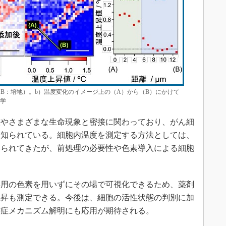
質、B：培地）。b）温度変化のイメージ上の（A）から（B）にかけて
学
やさまざまな生命現象と密接に関わっており、がん細
も知られている。細胞内温度を測定する方法としては、
いられてきたが、前処理の必要性や色素導入による細胞
。
用の色素を用いずにその場で可視化できるため、薬剤
上昇も測定できる。今後は、細胞の活性状態の判別に加
発症メカニズム解明にも応用が期待される。