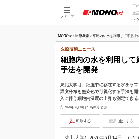
工
産
メディア
脱
つながる技術
AI×技術
MONOist
>
医療機器
>
細胞内の水を利用して細胞中の
つながる工場
AI×設備
つながるサービ
Physical
医療技術ニュース
細胞内の水を利用して
手法を開発
東北大学は、細胞中に存在する水をラマ
温度分布を無染色で可視化する手法を開
入に伴う細胞内温度の上昇も測定できる
2020年06月04日 15時00分 公開
印刷する
通知する
東北大学は2020年5月14日、