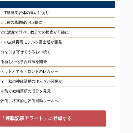
、T細胞受容体の違いにあり
ど5種の脂肪酸が1.8倍に
分の1濃度で計測、数分での検査が可能に
ヒトの皮膚再現モデルを富士通が開発
水分を引き寄せてうるおい続く
きる新しい化学合成法を開発
トベッドとするトロントのレガシー
ぜ？ 脳の神経活動のゆらぎが関係か
ワを防ぐ微細藻類の成分を発見
で評価、将来的な評価補助ツールへ
を「連載記事アラート」に登録する