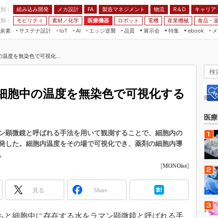
程別：
組み込み開発
メカ設計
製造マネジメント
物流
R＆D
キャリア
FA
業別：
モビリティ
素材／化学
医療機器
ロボット
電機
産業機械
食品・
炭素
サステナ設計
エッジ逆襲
品質
展示会
特集
メ
IoT
AI
ebook
伝承
組み込み開発
CEATEC
読者調査まとめ
編集後記
温度を無染色で可視化...
JIMTOF
保全
メカ設計
つながるクルマ
組込み/エッジ コンピューティング
ス
 AI
製造マネジメント
5G
展＆IoT/5Gソリューション展
VR／AR
FA
細胞中の温度を無染色で可視化する
IIFES
モビリティ
フィールドサービス
国際ロボット展
素材／化学
FPGA
医療
ジャパンモビリティショー
組み込み画像技術
ン顕微鏡と呼ばれる手法を用いて観測することで、細胞内の
TECHNO-FRONTIER
発した。細胞内温度をその場で可視化でき、薬剤の細胞内導
組み込みモデリング
人テク展
。
Windows Embedded
[
MONOist
]
スマート工場EXPO
車載ソフト開発
EdgeTech+
見る
Share
ISO26262
日本ものづくりワールド
無償設計ツール
AUTOMOTIVE WORLD
もともと細胞中に存在する水をラマン顕微鏡と呼ばれる手