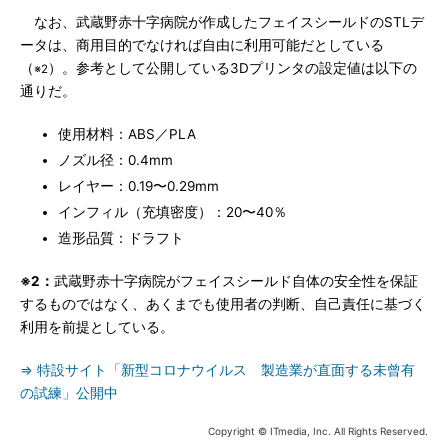
なお、武蔵野赤十字病院が作成したフェイスシールドのSTLデ
ータは、商用目的でなければ自由に利用可能だとしている
（
）。参考として公開している3Dプリンタの設定値は以下の
※2
通りだ。
使用材料：ABS／PLA
ノズル径：0.4mm
レイヤー：0.19〜0.29mm
インフィル（充填密度）：20〜40％
造形品質：ドラフト
※2：
武蔵野赤十字病院がフェイスシールド自体の安全性を保証
するものではなく、あくまでも使用者の判断、自己責任に基づく
利用を前提としている。
⇒ 特設サイト「新型コロナウイルス 製造業が直面する未曾有
の試練」公開中
Copyright © ITmedia, Inc. All Rights Reserved.