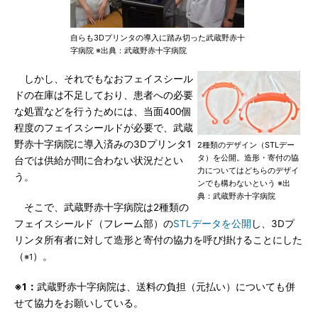
自らも3Dプリンタの導入に踏み切った武蔵野赤十
字病院 ※出典：武蔵野赤十字病院
しかし、それでもなおフェイスシール
ドの在庫は不足しており、患者への必要
な処置などを行うためには、当面400個
程度のフェイスシールドが必要で、武蔵
野赤十字病院に導入済みの3Dプリンタ1
2種類のデザイン（STLデー
タ）を公開。造形・寄付の協
台では供給が間に合わない状況だとい
力についてはどちらのデザイ
う。
ンでも構わないという ※出
典：武蔵野赤十字病院
そこで、武蔵野赤十字病院は2種類の
フェイスシールド（フレーム部）の
STLデータを公開
し、3Dプ
リンタ所有者に対して造形と寄付の協力を呼び掛けることにした
（
）。
※1
※1：
武蔵野赤十字病院は、送料の負担（元払い）についても併
せて協力をお願いしている。