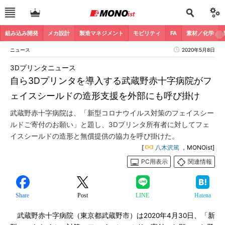
組み込み開発
メカ設計
製造マネジメント
モビリティ
FA
素材／化学
ニュース
2020年5月8日
3Dプリンタニュース
自ら3Dプリンタを導入する武蔵野赤十字病院がフ
ェイスシールドの造形支援を外部にも呼び掛け
武蔵野赤十字病院は、「新型コロナウイルス対策のフェイスシー
ルドご寄付のお願い」と題し、3Dプリンタ所有者に対してフェ
イスシールドの造形と無償提供の協力を呼び掛けた。
[
八木沢篤
，MONOist]
PC用表示
関連情報
Share
Post
LINE
Hatena
武蔵野赤十字病院（東京都武蔵野市）は2020年4月30日、「新