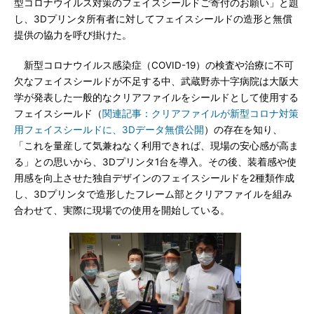
型コロナウイルス対策のフェイスシールドご寄付のお願い」と題
し、3Dプリンタ所有者に対してフェイスシールドの造形と無償
提供の協力を呼び掛けた。
新型コロナウイルス感染症（COVID-19）の検査や治療に不可
欠なフェイスシールドが不足する中、武蔵野赤十字病院は大阪大
学が発表した一般的なクリアファイルをシールドとして使用する
フェイスシールド（
関連記事：クリアファイルが新型コロナ対策
用フェイスシールドに、3Dデータ無償公開
）の存在を知り、
「これを量産して気兼ねなく利用できれば、現場の安心感が高ま
る」との思いから、3Dプリンタ1台を導入。その後、装着感や使
用感を向上させた独自デザインのフェイスシールドを2種類作成
し、3Dプリンタで造形したフレーム部とクリアファイルを組み
合わせて、実際に現場での使用を開始している。