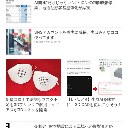
AI関連“だけじゃない”オムロンの制御機器事
業、地道な顧客基盤強化が結実
SNSアカウントを着実に成長。実はみんなココ
使ってます。
PR(Dreaw合同会社)
新型コロナで深刻なマスク不
【レベル14】生成AIを味方
足を3Dプリンタで解消、イグ
に、3D CADを使いこなそう！
アスが3Dマスクを開発
令和8年熊本地震による工場への影響まとめ