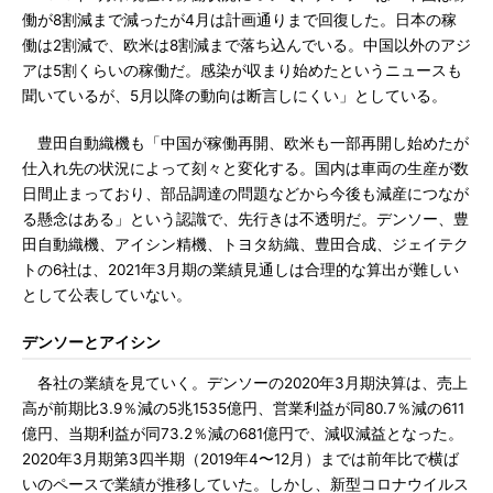
働が8割減まで減ったが4月は計画通りまで回復した。日本の稼
働は2割減で、欧米は8割減まで落ち込んでいる。中国以外のアジ
アは5割くらいの稼働だ。感染が収まり始めたというニュースも
聞いているが、5月以降の動向は断言しにくい」としている。
豊田自動織機も「中国が稼働再開、欧米も一部再開し始めたが
仕入れ先の状況によって刻々と変化する。国内は車両の生産が数
日間止まっており、部品調達の問題などから今後も減産につなが
る懸念はある」という認識で、先行きは不透明だ。デンソー、豊
田自動織機、アイシン精機、トヨタ紡織、豊田合成、ジェイテク
トの6社は、2021年3月期の業績見通しは合理的な算出が難しい
として公表していない。
デンソーとアイシン
各社の業績を見ていく。デンソーの2020年3月期決算は、売上
高が前期比3.9％減の5兆1535億円、営業利益が同80.7％減の611
億円、当期利益が同73.2％減の681億円で、減収減益となった。
2020年3月期第3四半期（2019年4〜12月）までは前年比で横ば
いのペースで業績が推移していた。しかし、新型コロナウイルス