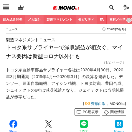
組み込み開発
メカ設計
製造マネジメント
モビリティ
FA
素材／化学
ニュース
2020年5月1日
製造マネジメントニュース
トヨタ系サプライヤーで減収減益が相次ぐ、マイ
ナス要因は新型コロナ以外にも
（1/2 ページ）
トヨタ系自動車部品サプライヤー各社は2020年4月30日、2020
年3月期通期（2019年4月〜2020年3月）の決算を発表した。デ
ンソー、豊田自動織機、アイシン精機、トヨタ紡織、豊田合成、
ジェイテクトの6社は減収減益となり、ジェイテクトは当期純損
益が赤字だった。
[
齊藤由希
，MONOist]
PC用表示
関連情報
Share
Post
LINE
Hatena