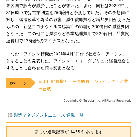
界各国で販売が減少したことが響いた。また、同社は2020年1月
31日時点では営業利益を750億円と予測していた。その予想値に
対し、構造改革や為替の影響、減価償却費など増加要因があった
ものの、新型コロナウイルス感染症の影響が300億円の減益要因
となった。この他にも減損など事業処理費用で320億円、品質関
連費用で235億円のマイナスとなった。
なお、アイシン精機は2021年4月1日付で社名を「アイシン」
とすることも発表した。アイシン・エィ・ダブリュと経営統合し
することに合わせた商号変更となる。
豊田自動織機とトヨタ紡織、ジェイテクトと豊
田合成
Copyright © ITmedia, Inc. All Rights Reserved.
製造マネジメントニュース 連載一覧
新しい連載記事が 1428 件あります