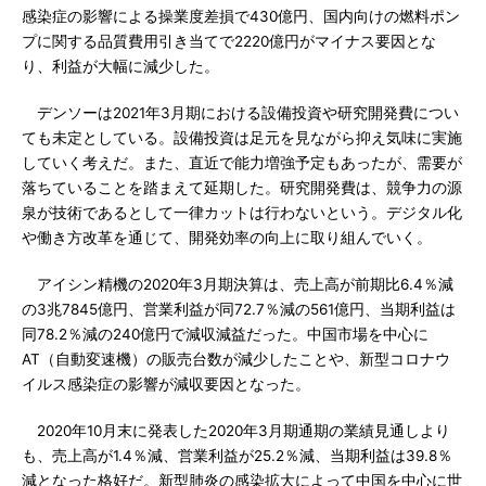
感染症の影響による操業度差損で430億円、国内向けの燃料ポン
プに関する品質費用引き当てで2220億円がマイナス要因とな
り、利益が大幅に減少した。
デンソーは2021年3月期における設備投資や研究開発費につい
ても未定としている。設備投資は足元を見ながら抑え気味に実施
していく考えだ。また、直近で能力増強予定もあったが、需要が
落ちていることを踏まえて延期した。研究開発費は、競争力の源
泉が技術であるとして一律カットは行わないという。デジタル化
や働き方改革を通じて、開発効率の向上に取り組んでいく。
アイシン精機の2020年3月期決算は、売上高が前期比6.4％減
の3兆7845億円、営業利益が同72.7％減の561億円、当期利益は
同78.2％減の240億円で減収減益だった。中国市場を中心に
AT（自動変速機）の販売台数が減少したことや、新型コロナウ
イルス感染症の影響が減収要因となった。
2020年10月末に発表した2020年3月期通期の業績見通しより
も、売上高が1.4％減、営業利益が25.2％減、当期利益は39.8％
減となった格好だ。新型肺炎の感染拡大によって中国を中心に世