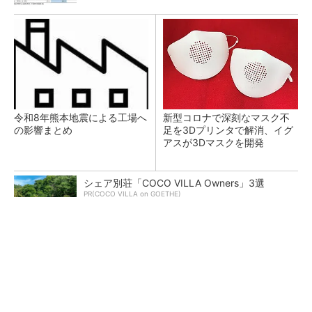
令和8年熊本地震による工場へ
新型コロナで深刻なマスク不
の影響まとめ
足を3Dプリンタで解消、イグ
アスが3Dマスクを開発
シェア別荘「COCO VILLA Owners」3選
PR(COCO VILLA on GOETHE)
【レベル14】生成AIを味方に、3D CADを使い
こなそう！