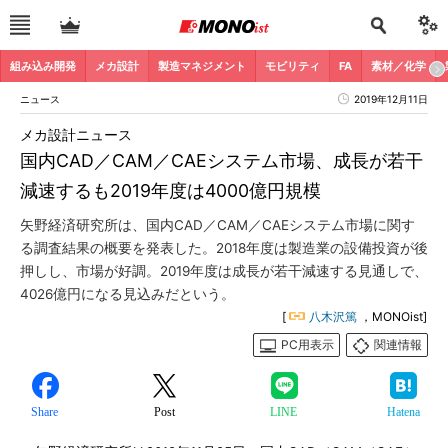
組み込み開発
メカ設計
製造マネジメント
モビリティ
FA
素材／化学
ニュース
2019年12月11日
メカ設計ニュース
国内CAD／CAM／CAEシステム市場、成長が若干
減速するも2019年度は4000億円規模
矢野経済研究所は、国内CAD／CAM／CAEシステム市場に関す
る調査結果の概要を発表した。2018年度は製造業の設備投資が後
押しし、市場が好調。2019年度は成長が若干減速する見通しで、
4026億円になる見込みだという。
[
八木沢篤
，MONOist]
PC用表示
関連情報
Share
Post
LINE
Hatena