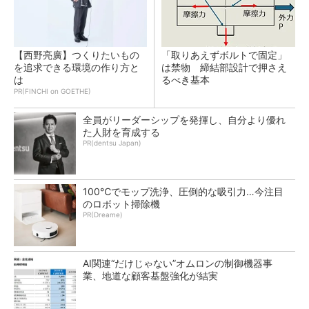
【西野亮廣】つくりたいもの
「取りあえずボルトで固定」
を追求できる環境の作り方と
は禁物 締結部設計で押さえ
は
るべき基本
PR(FINCHI on GOETHE)
全員がリーダーシップを発揮し、自分より優れ
た人財を育成する
PR(dentsu Japan)
100℃でモップ洗浄、圧倒的な吸引力…今注目
のロボット掃除機
PR(Dreame)
AI関連“だけじゃない”オムロンの制御機器事
業、地道な顧客基盤強化が結実