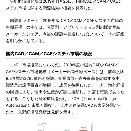
矢野経済研究所は2019年11月25日、国内CAD／CAM／CAEシ
ステム市場に関する調査結果の概要を発表した。
同調査レポート「2019年版 CAD／CAM／CAEシステム市場の
中期展望」の中では、分野別／アプリケーション別の販売実績、
メーカー別シェア、今後の課題や見通しなどについて、その詳細
を明らかにしている。
国内CAD／CAM／CAEシステム市場の概況
まず、市場概況についてだ。2018年度の国内CAD／CAM／
CAEシステム市場規模（メーカー出荷金額ベース）は、前年度比
8.8％増の3785億円と好調。企業収益が過去最高を記録する中、
製造業の設備投資が増額し、成長を後押しした。一方、海外経済
の回復により、輸出や生産が好調に推移し、民需も堅調であった
とする。こうした経済環境を受け、EDA（Electronic Design
Automation）市場も回復し、土木／建築系CADも大変好調だっ
たと、矢野経済研究所は見解を示す。