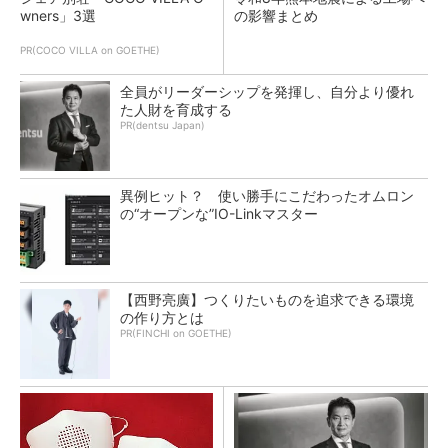
wners」3選
の影響まとめ
PR(COCO VILLA on GOETHE)
全員がリーダーシップを発揮し、自分より優れ
た人財を育成する
PR(dentsu Japan)
異例ヒット？ 使い勝手にこだわったオムロン
の“オープンな”IO-Linkマスター
【西野亮廣】つくりたいものを追求できる環境
の作り方とは
PR(FINCHI on GOETHE)