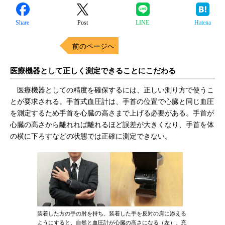
Share
Post
LINE
Hatena
前のページへ
医療機器として正しく測定できることにこだわる
医療機器としての精度を確保するには、正しい測り方で使うこ
とが要求される。手首式血圧計は、手首の位置で心臓と同じ血圧
を測定するため手首を心臓の高さまで上げる必要がある。手首が
心臓の高さから離れれば離れるほど誤差が大きくなり、手首を体
の横に下ろすなどの状態では正確に測定できない。
装着した方の手の肘を持ち、装着した手を反対の肩に添える
ようにすると、自然と血圧計が心臓の高さになる（左）。充