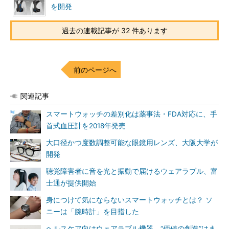
を開発
過去の連載記事が 32 件あります
前のページへ
関連記事
スマートウォッチの差別化は薬事法・FDA対応に、手
首式血圧計を2018年発売
大口径かつ度数調整可能な眼鏡用レンズ、大阪大学が
開発
聴覚障害者に音を光と振動で届けるウェアラブル、富
士通が提供開始
身につけて気にならないスマートウォッチとは？ ソ
ニーは「腕時計」を目指した
ヘルスケア向けウェアラブル機器、“価値の創造”はま