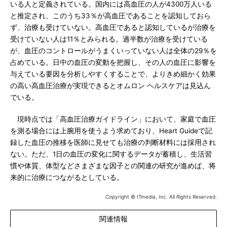
いる人と定義されている。国内には高血圧の人が4300万人いる
と推定され、このうち33％が高血圧であることを認知しておら
ず、治療も受けていない。高血圧であると認知しているが治療を
受けていない人は11％とみられる。過半数が治療を受けている
が、血圧のコントロールがうまくいっていない人は全体の29％を
占めている。日中の血圧の変動を把握し、その人の血圧に影響を
与えている要因を分析しやすくすることで、よりきめ細かく効果
の高い高血圧治療が実現できるとオムロン ヘルスケアは見込ん
でいる。
現時点では「高血圧治療ガイドライン」において、家庭で血圧
を測る場合には上腕用を使うよう求めており、Heart Guideで記
録した血圧の推移を医師に見せても治療の判断材料には採用され
ない。ただ、1日の血圧の変化に関するデータが蓄積し、生活習
慣や体質、体型などさまざまな因子との関連の研究が進めば、将
来的に治療につながるとしている。
Copyright © ITmedia, Inc. All Rights Reserved.
関連情報