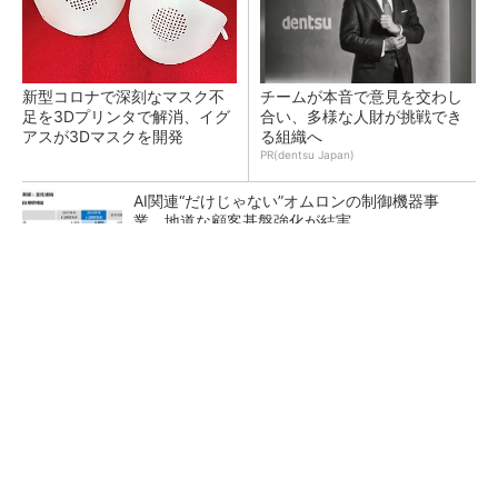
新型コロナで深刻なマスク不
チームが本音で意見を交わし
足を3Dプリンタで解消、イグ
合い、多様な人財が挑戦でき
アスが3Dマスクを開発
る組織へ
PR(dentsu Japan)
AI関連“だけじゃない”オムロンの制御機器事
業、地道な顧客基盤強化が結実
【レベル14】生成AIを味方に、3D CADを使い
こなそう！
「取りあえずボルトで固定」は禁物 締結部設
計で押さえるべき基本