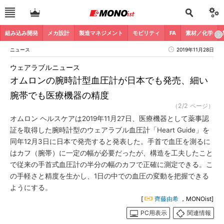
組み込み開発
メカ設計
製造マネジメント
モビリティ
FA
素材／化学
ニュース
2019年11月28日
ウェアラブルニュース
オムロンの腕時計型血圧計が日本でも発売、細い
腕帯でも医療機器の精度
（2/2 ページ）
オムロン ヘルスケアは2019年11月27日、医療機器として薬事認
証を取得した腕時計型のウェアラブル血圧計「Heart Guide」を
同年12月3日に日本で発売すると発表した。手首で血圧を測るに
はカフ（腕帯）に一定の幅が必要だったが、構造を工夫したこと
で従来の手首式血圧計の半分の幅のカフで正確に測定できる。こ
の手軽さと精度を生かし、1日の中での血圧の変動を把握できる
ようにする。
[
齊藤由希
，MONOist]
PC用表示
関連情報