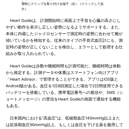
電時にクリップを取り付ける端子（右）（クリックして拡
大）
Heart Guideは、計測開始時に画面上で手首を心臓の高さにし
やすい動作を表示し正しい姿勢になるようサポートする。また、
本体に内蔵したジャイロセンサーで測定時の姿勢に合わせて腕が
傾いているかを検知する。従来のタイプの手首式血圧計にも、測
定時の姿勢が正しくないことを検出し、エラーとして処理する仕
組みが取り入れられている。
Heart Guideは歩数や睡眠時間も計測可能だ。睡眠時間は体動
から推定する。計測データや体重はスマートフォン向けアプリ
「Heart Advisor」で管理することができる。アプリはiOS版と
Android版がある。血圧を1日8回測定した場合で2日間使用できる
バッテリーを搭載している。携帯電話番号への着信や、SMS（シ
ョートメッセージ）の受信をHeart Guideの画面で通知する機能
もある。
日本国内における“高血圧”は、収縮期血圧140mmHg以上また
は拡張期血圧90mmHg以上、もしくは血圧を下げる薬を服用して