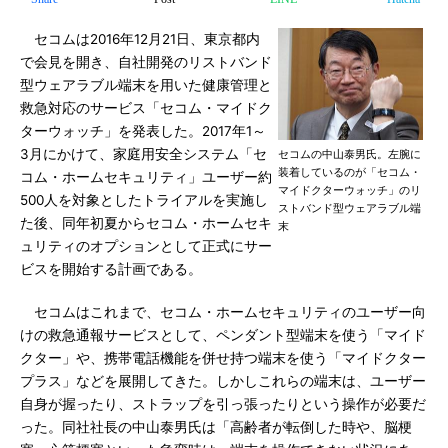
セコムは2016年12月21日、東京都内
で会見を開き、自社開発のリストバンド
型ウェアラブル端末を用いた健康管理と
救急対応のサービス「セコム・マイドク
ターウォッチ」を発表した。2017年1～
3月にかけて、家庭用安全システム「セ
セコムの中山泰男氏。左腕に
装着しているのが「セコム・
コム・ホームセキュリティ」ユーザー約
マイドクターウォッチ」のリ
500人を対象としたトライアルを実施し
ストバンド型ウェアラブル端
た後、同年初夏からセコム・ホームセキ
末
ュリティのオプションとして正式にサー
ビスを開始する計画である。
セコムはこれまで、セコム・ホームセキュリティのユーザー向
けの救急通報サービスとして、ペンダント型端末を使う「マイド
クター」や、携帯電話機能を併せ持つ端末を使う「マイドクター
プラス」などを展開してきた。しかしこれらの端末は、ユーザー
自身が握ったり、ストラップを引っ張ったりという操作が必要だ
った。同社社長の中山泰男氏は「高齢者が転倒した時や、脳梗