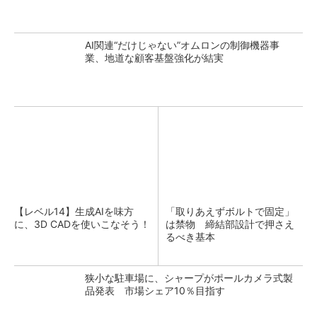
AI関連“だけじゃない”オムロンの制御機器事
業、地道な顧客基盤強化が結実
【レベル14】生成AIを味方
「取りあえずボルトで固定」
に、3D CADを使いこなそう！
は禁物 締結部設計で押さえ
るべき基本
狭小な駐車場に、シャープがポールカメラ式製
品発表 市場シェア10％目指す