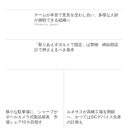
チームが本音で意見を交わし合い、多様な人財
が挑戦できる組織へ
PR(dentsu Japan)
「取りあえずボルトで固定」は禁物 締結部設
計で押さえるべき基本
狭小な駐車場に、シャープが
ルネサスが高崎工場を閉鎖
ポールカメラ式製品発表 市
へ、かつてはSiCデバイス生産
場シェア10％目指す
の計画も