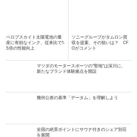
ペロブスカイト太陽電池の量
ソニーグループがタムロン買
産に有効なインク、従来比で1.
収を提案、その狙いは？ CF
5倍の性能向上
Oがコメント
マツダのモータースポーツの“聖地”は深川に、
新たなブランド体験拠点を開設
幾何公差の基準「データム」を理解しよう
全国の絶景ポイントにサウナ付きのシェア別荘
を展開