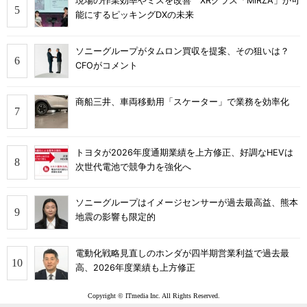
現場の作業効率やミスを改善 XRグラス「MiRZA」が可
能にするピッキングDXの未来
ソニーグループがタムロン買収を提案、その狙いは？
CFOがコメント
商船三井、車両移動用「スケーター」で業務を効率化
トヨタが2026年度通期業績を上方修正、好調なHEVは
次世代電池で競争力を強化へ
ソニーグループはイメージセンサーが過去最高益、熊本
地震の影響も限定的
電動化戦略見直しのホンダが四半期営業利益で過去最
高、2026年度業績も上方修正
Copyright © ITmedia Inc. All Rights Reserved.