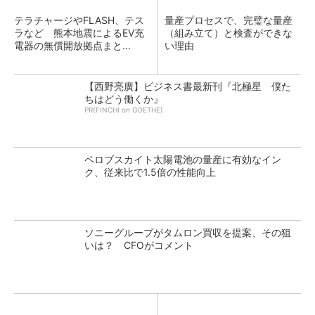
テラチャージやFLASH、テス
量産プロセスで、完璧な量産
ラなど 熊本地震によるEV充
（組み立て）と検査ができな
電器の無償開放拠点まと...
い理由
【西野亮廣】ビジネス書最新刊『北極星 僕た
ちはどう働くか』
PR(FINCHI on GOETHE)
ペロブスカイト太陽電池の量産に有効なイン
ク、従来比で1.5倍の性能向上
ソニーグループがタムロン買収を提案、その狙
いは？ CFOがコメント