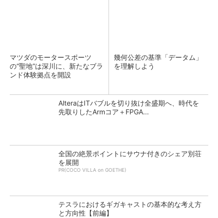
マツダのモータースポーツ
幾何公差の基準「データム」
の“聖地”は深川に、新たなブラ
を理解しよう
ンド体験拠点を開設
AlteraはITバブルを切り抜け全盛期へ、時代を
先取りしたArmコア＋FPGA...
全国の絶景ポイントにサウナ付きのシェア別荘
を展開
PR(COCO VILLA on GOETHE)
テスラにおけるギガキャストの基本的な考え方
と方向性【前編】