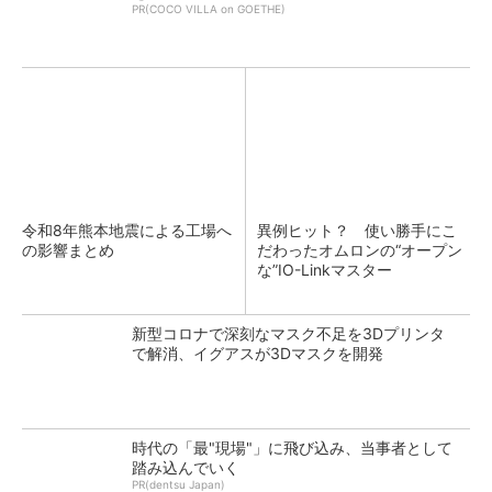
PR(COCO VILLA on GOETHE)
令和8年熊本地震による工場へ
異例ヒット？ 使い勝手にこ
の影響まとめ
だわったオムロンの“オープン
な”IO-Linkマスター
新型コロナで深刻なマスク不足を3Dプリンタ
で解消、イグアスが3Dマスクを開発
時代の「最"現場"」に飛び込み、当事者として
踏み込んでいく
PR(dentsu Japan)