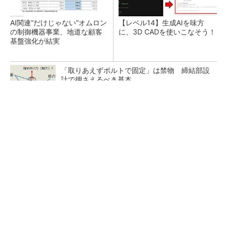
AI関連“だけじゃない”オムロン
【レベル14】生成AIを味方
の制御機器事業、地道な顧客
に、3D CADを使いこなそう！
基盤強化が結実
「取りあえずボルトで固定」は禁物 締結部設
計で押さえるべき基本
狭小な駐車場に、シャープがポールカメラ式製
品発表 市場シェア10％目指す
ルネサスが高崎工場を閉鎖へ、かつてはSiCデ
バイス生産の計画も