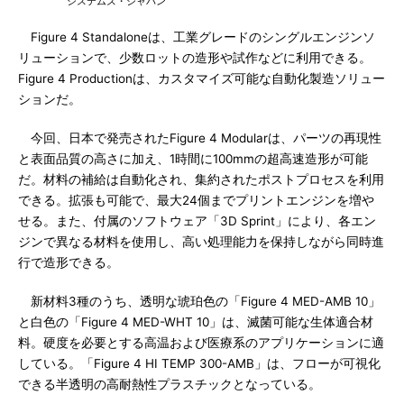
システムズ・ジャパン
Figure 4 Standaloneは、工業グレードのシングルエンジンソ
リューションで、少数ロットの造形や試作などに利用できる。
Figure 4 Productionは、カスタマイズ可能な自動化製造ソリュー
ションだ。
今回、日本で発売されたFigure 4 Modularは、パーツの再現性
と表面品質の高さに加え、1時間に100mmの超高速造形が可能
だ。材料の補給は自動化され、集約されたポストプロセスを利用
できる。拡張も可能で、最大24個までプリントエンジンを増や
せる。また、付属のソフトウェア「3D Sprint」により、各エン
ジンで異なる材料を使用し、高い処理能力を保持しながら同時進
行で造形できる。
新材料3種のうち、透明な琥珀色の「Figure 4 MED-AMB 10」
と白色の「Figure 4 MED-WHT 10」は、滅菌可能な生体適合材
料。硬度を必要とする高温および医療系のアプリケーションに適
している。「Figure 4 HI TEMP 300-AMB」は、フローが可視化
できる半透明の高耐熱性プラスチックとなっている。