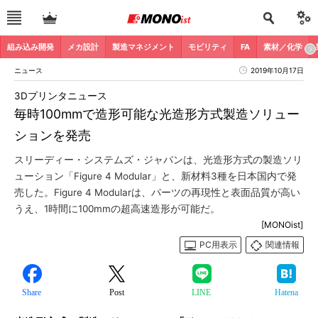
組み込み開発
メカ設計
製造マネジメント
モビリティ
FA
素材／化学
ニュース
2019年10月17日
3Dプリンタニュース
毎時100mmで造形可能な光造形方式製造ソリュー
ションを発売
スリーディー・システムズ・ジャパンは、光造形方式の製造ソリ
ューション「Figure 4 Modular」と、新材料3種を日本国内で発
売した。Figure 4 Modularは、パーツの再現性と表面品質が高い
うえ、1時間に100mmの超高速造形が可能だ。
[MONOist]
PC用表示
関連情報
Share
Post
LINE
Hatena