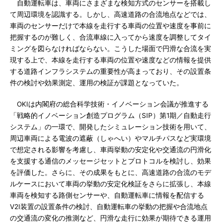
自動運転車は、車両にさまざまな検知方式のセンサーを搭載し
て周辺環境を認識する。しかし、高速道路の合流地点などでは、
車両のセンサーだけで本線を走行する車両の位置や速度を事前に
把握するのが難しく、合流車線に入ってから速度を調整してタイ
ミングを図らなければならない。こうした場面で円滑な合流を実
現する上で、本線を走行する車両の位置や速度などの情報を提供
する道路インフラシステムの重要性が高まっており、その設置条
件の検討や効果測定、運用の検証が課題となっていた。
OKIは内閣府の総合科学技術・イノベーション会議が推進する
「戦略的イノベーション創造プログラム（SIP）第1期／自動走行
システム」の一環で、開発したシミュレーション技術を用いて、
周辺車両による電波の遮蔽（しゃへい）やマルチパスなど実環境
で想定される影響を考慮し、車両挙動の安定化や交通流の円滑化
を支援する通信のメッセージセットとプロトコルを検討し、効果
を評価した。さらに、その成果をもとに、高速道路の合流のモデ
ルケースにおいて車両の挙動の安定化検証をさらに拡張し、本線
車両を検知する路側センサーや、自動運転車に情報を配信する
V2I装置の設置条件の検討、自動運転車の挙動の把握や合流地点
の交通流の変化の推測など、円滑な走行に効果が期待できる運用