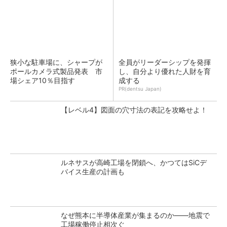
狭小な駐車場に、シャープが
全員がリーダーシップを発揮
ポールカメラ式製品発表 市
し、自分より優れた人財を育
場シェア10％目指す
成する
PR(dentsu Japan)
【レベル4】図面の穴寸法の表記を攻略せよ！
ルネサスが高崎工場を閉鎖へ、かつてはSiCデ
バイス生産の計画も
なぜ熊本に半導体産業が集まるのか――地震で
工場稼働停止相次ぐ