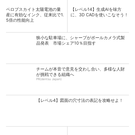
ペロブスカイト太陽電池の量
【レベル14】生成AIを味方
産に有効なインク、従来比で1.
に、3D CADを使いこなそう！
5倍の性能向上
狭小な駐車場に、シャープがポールカメラ式製
品発表 市場シェア10％目指す
チームが本音で意見を交わし合い、多様な人財
が挑戦できる組織へ
PR(dentsu Japan)
【レベル4】図面の穴寸法の表記を攻略せよ！