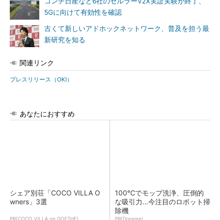
コンチ日産など6社のセルラーV2X実証実験が終了、
5Gに向けて有効性を確認
古くて新しいアドホックネットワーク、普及を担う最
新研究を知る
関連リンク
プレスリリース（OKI）
あなたにおすすめ
シェア別荘「COCO VILLA O
100℃でモップ洗浄、圧倒的
wners」3選
な吸引力…今注目のロボット掃
除機
PR(COCO VILLA on GOETHE)
PR(Dreame)