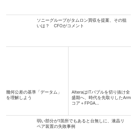
ソニーグループがタムロン買収を提案、その狙
いは？ CFOがコメント
幾何公差の基準「データム」
AlteraはITバブルを切り抜け全
を理解しよう
盛期へ、時代を先取りしたArm
コア＋FPGA...
弱い部分が1箇所でもあると台無しに、液晶リ
ペア装置の失敗事例