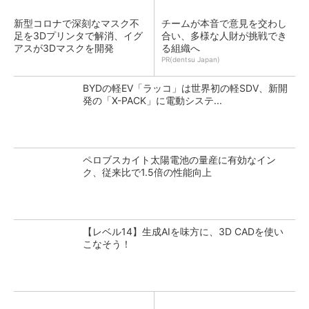
新型コロナで深刻なマスク不
チームが本音で意見を交わし
足を3Dプリンタで解消、イグ
合い、多様な人財が挑戦でき
アスが3Dマスクを開発
る組織へ
PR(dentsu Japan)
BYDの軽EV「ラッコ」は世界初の軽SDV、新開
発の「X-PACK」に電動システ...
ペロブスカイト太陽電池の量産に有効なイン
ク、従来比で1.5倍の性能向上
【レベル14】生成AIを味方に、3D CADを使い
こなそう！