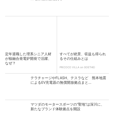
定年退職した理系シニア人材
すべてが絶景、収益も得られ
が核融合発電炉開発で活躍、
るその仕組みとは
なぜ？
PR(COCO VILLA on GOETHE)
テラチャージやFLASH、テスラなど 熊本地震
によるEV充電器の無償開放拠点まと...
マツダのモータースポーツの“聖地”は深川に、
新たなブランド体験拠点を開設