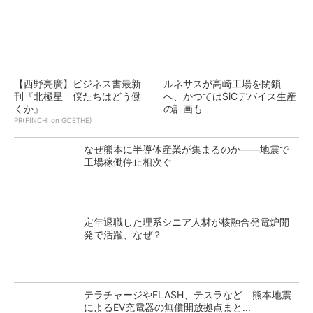
【西野亮廣】ビジネス書最新
ルネサスが高崎工場を閉鎖
刊『北極星 僕たちはどう働
へ、かつてはSiCデバイス生産
くか』
の計画も
PR(FINCHI on GOETHE)
なぜ熊本に半導体産業が集まるのか――地震で
工場稼働停止相次ぐ
定年退職した理系シニア人材が核融合発電炉開
発で活躍、なぜ？
テラチャージやFLASH、テスラなど 熊本地震
によるEV充電器の無償開放拠点まと...