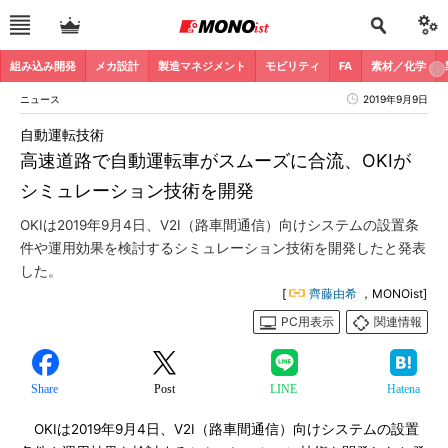
組み込み開発
メカ設計
製造マネジメント
モビリティ
FA
素材／化学
ニュース
2019年9月9日
自動運転技術
高速道路で自動運転車がスムーズに合流、OKIが
シミュレーション技術を開発
OKIは2019年9月4日、V2I（路車間通信）向けシステムの設置条
件や運用効果を検討するシミュレーション技術を開発したと発表
した。
[
齊藤由希
，MONOist]
PC用表示
関連情報
Share
Post
LINE
Hatena
OKIは2019年9月4日、V2I（路車間通信）向けシステムの設置