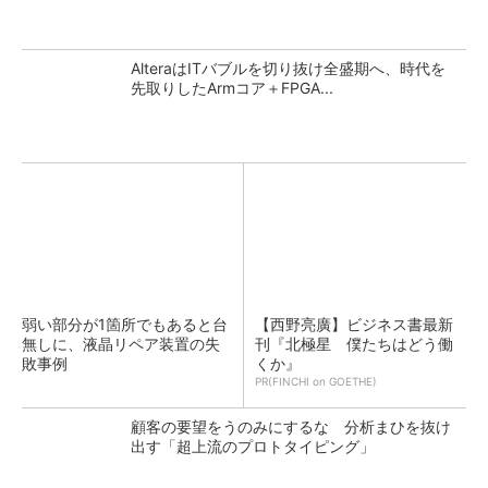
AlteraはITバブルを切り抜け全盛期へ、時代を
先取りしたArmコア＋FPGA...
弱い部分が1箇所でもあると台
【西野亮廣】ビジネス書最新
無しに、液晶リペア装置の失
刊『北極星 僕たちはどう働
敗事例
くか』
PR(FINCHI on GOETHE)
顧客の要望をうのみにするな 分析まひを抜け
出す「超上流のプロトタイピング」