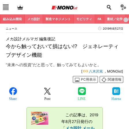
組み込み開発
メカ設計
製造マネジメント
モビリティ
FA
素材／化学
ニュース
2019年8月27日
メカ設計メルマガ 編集後記
今から触っておいて損はない!? ジェネレーティ
ブデザイン機能
“未来への投資”だと思って、触ってみてもよいかと。
[
八木沢篤
，MONOist]
PC用表示
関連情報
Share
Post
LINE
Hatena
この記事は、2019
年8月27日発行の
「
メカ設計 メール