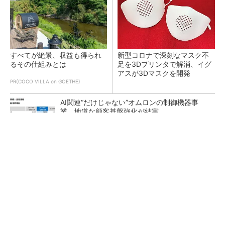
すべてが絶景、収益も得られ
新型コロナで深刻なマスク不
るその仕組みとは
足を3Dプリンタで解消、イグ
アスが3Dマスクを開発
PR(COCO VILLA on GOETHE)
AI関連“だけじゃない”オムロンの制御機器事
業、地道な顧客基盤強化が結実
【レベル14】生成AIを味方に、3D CADを使い
こなそう！
「取りあえずボルトで固定」は禁物 締結部設
計で押さえるべき基本