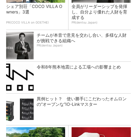
シェア別荘「COCO VILLA O
全員がリーダーシップを発揮
wners」3選
し、自分より優れた人財を育
成する
PR(COCO VILLA on GOETHE)
PR(dentsu Japan)
チームが本音で意見を交わし合い、多様な人財
が挑戦できる組織へ
PR(dentsu Japan)
令和8年熊本地震による工場への影響まとめ
異例ヒット？ 使い勝手にこだわったオムロン
の“オープンな”IO-Linkマスター