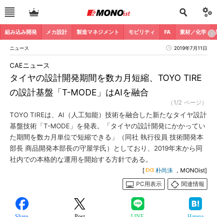
組み込み開発
メカ設計
製造マネジメント
モビリティ
FA
素材／化学
ニュース
2019年7月11日
CAEニュース
タイヤの設計開発期間を数カ月短縮、TOYO TIRE
の設計基盤「T-MODE」はAIを融合
（1/2 ページ）
TOYO TIREは、AI（人工知能）技術を融合した新たなタイヤ設計
基盤技術「T-MODE」を発表。「タイヤの設計開発にかかってい
た期間を数カ月単位で短縮できる」（同社 執行役員 技術開発本
部長 商品開発本部長の守屋学氏）としており、2019年末から同
社内での本格的な運用を開始する方針である。
[
朴尚洙
，MONOist]
PC用表示
関連情報
Share
Post
LINE
Hatena