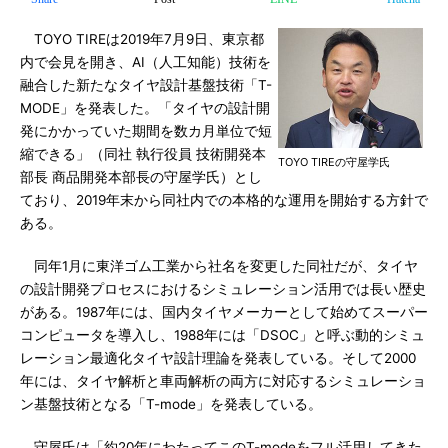
TOYO TIREは2019年7月9日、東京都
内で会見を開き、AI（人工知能）技術を
融合した新たなタイヤ設計基盤技術「T-
MODE」を発表した。「タイヤの設計開
発にかかっていた期間を数カ月単位で短
縮できる」（同社 執行役員 技術開発本
TOYO TIREの守屋学氏
部長 商品開発本部長の守屋学氏）とし
ており、2019年末から同社内での本格的な運用を開始する方針で
ある。
同年1月に東洋ゴム工業から社名を変更した同社だが、タイヤ
の設計開発プロセスにおけるシミュレーション活用では長い歴史
がある。1987年には、国内タイヤメーカーとして始めてスーパー
コンピュータを導入し、1988年には「DSOC」と呼ぶ動的シミュ
レーション最適化タイヤ設計理論を発表している。そして2000
年には、タイヤ解析と車両解析の両方に対応するシミュレーショ
ン基盤技術となる「T-mode」を発表している。
守屋氏は「約20年にわたってこのT-modeをフル活用してきた