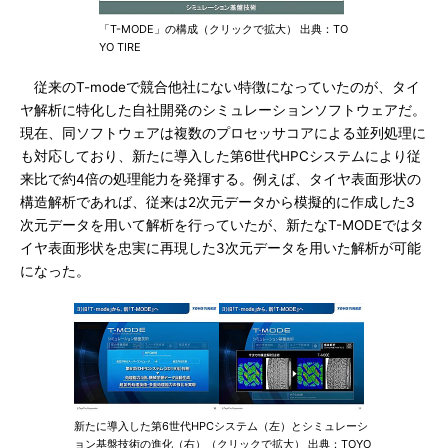
「T-MODE」の構成（クリックで拡大） 出典：TO
YO TIRE
従来のT-modeで競合他社にない特徴になっていたのが、タイ
ヤ解析に特化した自社開発のシミュレーションソフトウェアだ。
現在、同ソフトウェアは複数のプロセッサコアによる並列処理に
も対応しており、新たに導入した第6世代HPCシステムにより従
来比で約4倍の処理能力を発揮する。例えば、タイヤ表面形状の
構造解析であれば、従来は2次元データから模擬的に作成した3
次元データを用いて解析を行っていたが、新たなT-MODEではタ
イヤ表面形状を忠実に再現した3次元データを用いた解析が可能
になった。
新たに導入した第6世代HPCシステム（左）とシミュレーシ
ョン基盤技術の進化（右）（クリックで拡大） 出典：TOYO