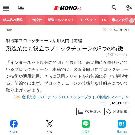
組み込み開発
メカ設計
製造マネジメント
モビリティ
FA
素材／化学
連載
2019年2月27日
製造業ブロックチェーン活用入門（前編）
製造業にも役立つブロックチェーンの3つの特徴
（3/3 ページ）
「インターネット以来の発明」と言われ、高い期待が寄せられて
いるブロックチェーン。本稿では、製造業向けにブロックチェー
ン技術や適用範囲、さらに活用メリットを前後編に分けて解説す
る。前編ではまず、ブロックチェーンの技術的な仕組みについて
取り上げてみよう。
[
唐澤光彦（NTTテクノクロス エンタープライズ事業部 マネージャ
ー）
，MONOist]
PC用表示
関連情報
Share
Post
LINE
Hatena