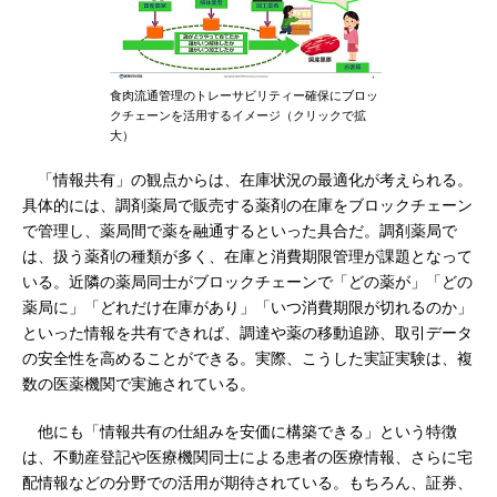
食肉流通管理のトレーサビリティー確保にブロッ
クチェーンを活用するイメージ（クリックで拡
大）
「情報共有」の観点からは、在庫状況の最適化が考えられる。
具体的には、調剤薬局で販売する薬剤の在庫をブロックチェーン
で管理し、薬局間で薬を融通するといった具合だ。調剤薬局で
は、扱う薬剤の種類が多く、在庫と消費期限管理が課題となって
いる。近隣の薬局同士がブロックチェーンで「どの薬が」「どの
薬局に」「どれだけ在庫があり」「いつ消費期限が切れるのか」
といった情報を共有できれば、調達や薬の移動追跡、取引データ
の安全性を高めることができる。実際、こうした実証実験は、複
数の医薬機関で実施されている。
他にも「情報共有の仕組みを安価に構築できる」という特徴
は、不動産登記や医療機関同士による患者の医療情報、さらに宅
配情報などの分野での活用が期待されている。もちろん、証券、