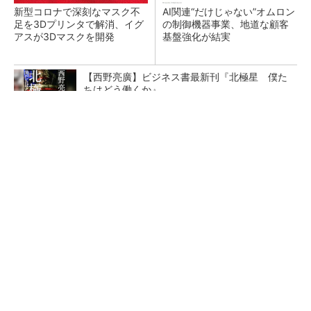
新型コロナで深刻なマスク不
AI関連“だけじゃない”オムロン
足を3Dプリンタで解消、イグ
の制御機器事業、地道な顧客
アスが3Dマスクを開発
基盤強化が結実
【西野亮廣】ビジネス書最新刊『北極星 僕た
ちはどう働くか』
PR(FINCHI on GOETHE)
【レベル14】生成AIを味方に、3D CADを使い
こなそう！
「取りあえずボルトで固定」は禁物 締結部設
計で押さえるべき基本