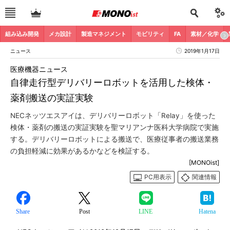
組み込み開発
メカ設計
製造マネジメント
モビリティ
FA
素材／化学
ニュース
2019年1月17日
医療機器ニュース
自律走行型デリバリーロボットを活用した検体・
薬剤搬送の実証実験
NECネッツエスアイは、デリバリーロボット「Relay」を使った
検体・薬剤の搬送の実証実験を聖マリアンナ医科大学病院で実施
する。デリバリーロボットによる搬送で、医療従事者の搬送業務
の負担軽減に効果があるかなどを検証する。
[MONOist]
PC用表示
関連情報
Share
Post
LINE
Hatena