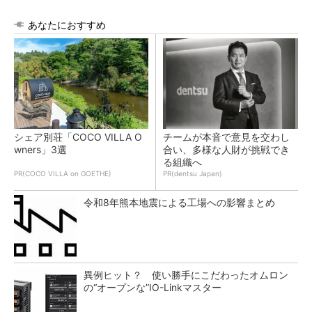
あなたにおすすめ
シェア別荘「COCO VILLA O
チームが本音で意見を交わし
wners」3選
合い、多様な人財が挑戦でき
る組織へ
PR(COCO VILLA on GOETHE)
PR(dentsu Japan)
令和8年熊本地震による工場への影響まとめ
異例ヒット？ 使い勝手にこだわったオムロン
の“オープンな”IO-Linkマスター