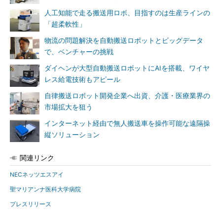
人工知能で走る搬送用ロボ、目指すのは生産ラインの
「超柔軟性」
物流の問題解決を自動搬送ロボットとビッグデータ
で、ベンチャーの挑戦
ダイヘンが大型自動搬送ロボットにAIを搭載、ワイヤ
レス給電技術もアピール
自律搬送ロボット開発企業へ出資、介護・医療業界の
市場拡大を狙う
インターネット経由で無人搬送車を操作可能な遠隔操
縦ソリューション
関連リンク
NECネッツエスアイ
聖マリアンナ医科大学病院
プレスリリース