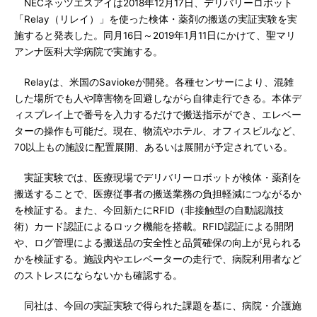
NECネッツエスアイは2018年12月17日、デリバリーロボット
「Relay（リレイ）」を使った検体・薬剤の搬送の実証実験を実
施すると発表した。同月16日～2019年1月11日にかけて、聖マリ
アンナ医科大学病院で実施する。
Relayは、米国のSaviokeが開発。各種センサーにより、混雑
した場所でも人や障害物を回避しながら自律走行できる。本体デ
ィスプレイ上で番号を入力するだけで搬送指示ができ、エレベー
ターの操作も可能だ。現在、物流やホテル、オフィスビルなど、
70以上もの施設に配置展開、あるいは展開が予定されている。
実証実験では、医療現場でデリバリーロボットが検体・薬剤を
搬送することで、医療従事者の搬送業務の負担軽減につながるか
を検証する。また、今回新たにRFID（非接触型の自動認識技
術）カード認証によるロック機能を搭載。RFID認証による開閉
や、ログ管理による搬送品の安全性と品質確保の向上が見られる
かを検証する。施設内やエレベーターの走行で、病院利用者など
のストレスにならないかも確認する。
同社は、今回の実証実験で得られた課題を基に、病院・介護施