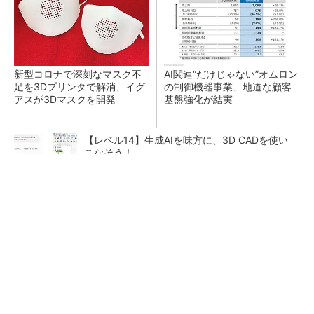
新型コロナで深刻なマスク不
AI関連“だけじゃない”オムロン
足を3Dプリンタで解消、イグ
の制御機器事業、地道な顧客
アスが3Dマスクを開発
基盤強化が結実
【レベル14】生成AIを味方に、3D CADを使い
こなそう！
【西野亮廣】ビジネス書最新刊『北極星 僕た
ちはどう働くか』
PR(FINCHI on GOETHE)
「取りあえずボルトで固定」は禁物 締結部設
計で押さえるべき基本