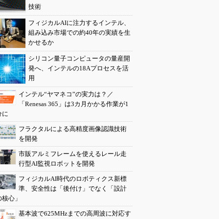
技術
フィジカルAIに注力するインテル、
組み込み市場での約40年の実績を生
かせるか
シリコン量子コンピュータの量産開
発へ、インテルの18Aプロセスを活
用
インテル“ヤマネコ”の実力は？／
「Renesas 365」は3カ月かかる作業が1
分に
フラクタルによる高精度画像認識技術
を開発
市販アルミフレームを使えるレール走
行型AI監視ロボットを開発
フィジカルAI時代のロボティクス新標
準、安全性は「後付け」でなく「設計
の核心」
基本波で625MHzまでの高周波に対応す