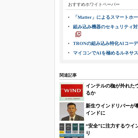
おすすめホワイトペーパー
「Matter」によるスマートホー
組み込み機器のセキュリティ対
TRONの組み込み特化AIコー
マイコンでAIを極めるルネサ
関連記事
インテルの枷が外れたウ
るか
新生ウインドリバーが
インドに
“安全”に注力するウイ
り