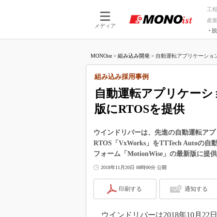
工
産
メディア
脱
つながる技術
AI×技術
MONOist
>
組み込み開発
>
自動運転アプリケーション
つながる工場
AI×設備
つながるサービ
Physical
組み込み採用事例
自動運転アプリケーシ
版にRTOSを提供
ウインドリバーは、先進の自動運転アプリケ
RTOS「VxWorks」をTTTech A
フォーム「MotionWise」の最新版に提
2018年11月20日 08時00分 公開
印刷する
通知する
ウインドリバーは2018年10月2