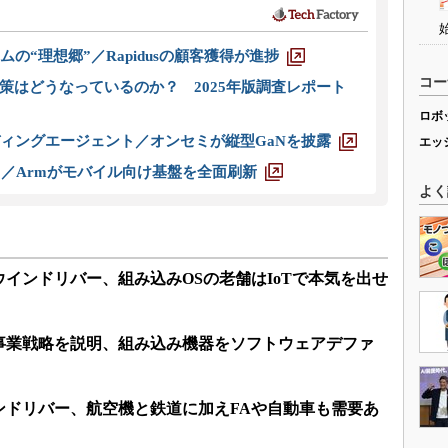
ムの“理想郷”／Rapidusの顧客獲得が進捗
コー
策はどうなっているのか？ 2025年版調査レポート
ロボ
ディングエージェント／オンセミが縦型GaNを披露
エッ
ス／Armがモバイル向け基盤を全面刷新
よく
インドリバー、組み込みOSの老舗はIoTで本気を出せ
事業戦略を説明、組み込み機器をソフトウェアデファ
ンドリバー、航空機と鉄道に加えFAや自動車も需要あ