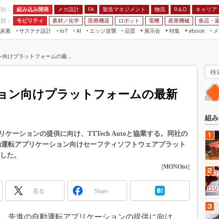
程別：
組み込み開発
メカ設計
製造マネジメント
物流
R＆D
キャリア
FA
業別：
モビリティ
素材／化学
医療機器
ロボット
電機
産業機械
食品・
炭素
サステナ設計
エッジ逆襲
品質
展示会
特集
メ
IoT
AI
ebook
伝承
組み込み開発
CEATEC
読者調査まとめ
編集後記
向けプラットフォームの最...
JIMTOF
保全
メカ設計
つながるクルマ
組込み/エッジ コンピューティング
ス
 AI
製造マネジメント
5G
展＆IoT/5Gソリューション展
VR／AR
FA
ョン向けプラットフォームの最新
IIFES
モビリティ
フィールドサービス
国際ロボット展
素材／化学
FPGA
組み
ジャパンモビリティショー
組み込み画像技術
ーションの提供に向け、TTTech Autoと協業する。同社の
TECHNO-FRONTIER
utoの自動運転アプリケーション向けセーフティソフトウェアプラット
組み込みモデリング
人テク展
供した。
Windows Embedded
[
MONOist
]
スマート工場EXPO
車載ソフト開発
EdgeTech+
見る
Share
ISO26262
日本ものづくりワールド
無償設計ツール
AUTOMOTIVE WORLD
2日、先進の自動運転アプリケーションの提供に向け、