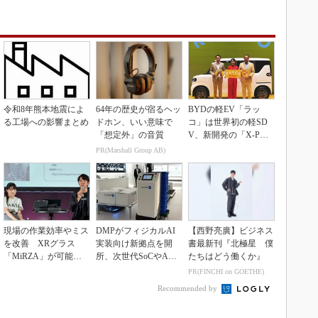
令和8年熊本地震によ
64年の歴史が宿るヘッ
BYDの軽EV「ラッ
る工場への影響まとめ
ドホン、いい意味で
コ」は世界初の軽SD
「想定外」の音質
V、新開発の「X-PAC
K」に電動システ...
PR(Marshall Group AB)
現場の作業効率やミス
DMPがフィジカルAI
【西野亮廣】ビジネス
を改善 XRグラス
実装向け新拠点を開
書最新刊『北極星 僕
「MiRZA」が可能に
所、次世代SoCやAM
たちはどう働くか』
するピッキングDX
Rデモを披露
PR(FINCHI on GOETHE)
の...
Recommended by