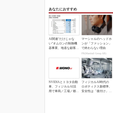
あなたにおすすめ
AI関連“だけじゃな
マーシャルのヘッドホ
い”オムロンの制御機
ンが「ファッション」
器事業、地道な顧客基
で終わらない理由
盤強化が結実
PR(Marshall Group AB)
NVIDIAとトヨタ自動
フィジカルAI時代の
車、フィジカルAI活
ロボティクス新標準、
用で車両／工場／都市
安全性は「後付け」で
を連携
なく「設計の核心」