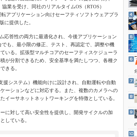
3Dプリンタ
産業オープンネット展
した。協業を受け、同社のリアルタイムOS（RTOS）
デジタルツインとCAE
toの自動運転アプリケーション向けセーフティソフトウェアプラ
S＆OP
最新版に提供した。
インダストリー4.0
タイム応答性の両方に最適化され、今後アプリケーション
イノベーション
合でも、最小限の修正、テスト、再認定で、調整や機
製造業ビッグデータ
っている。拡張型マルチコアのセーフティスケジューラ
メイドインジャパン
面積が分割できるため、安全基準を満たしつつ、各種ク
携できる。
植物工場
知財マネジメント
進運転支援システム）機能向けに設計され、自動運転や自動
海外生産
リケーションなどに対応する。また、複数のカメラへの
グローバル設計・開発
したイーサネットネットワーキングを特徴としている。
制御セキュリティ
ーに対して高い安全性を提供し、開発サイクルの加
新型コロナへの対応
るとしている。