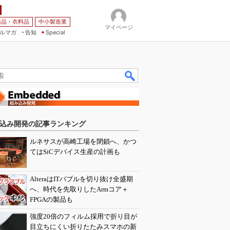
薬品・衣料品
中小製造業
マイページ
ルマガ
告知
Special
込み開発の記事ランキング
ルネサスが高崎工場を閉鎖へ、かつ
てはSiCデバイス生産の計画も
AlteraはITバブルを切り抜け全盛期
へ、時代を先取りしたArmコア＋
FPGAの製品も
強度20倍のフィルム採用で折り目が
目立ちにくい折りたたみスマホの新