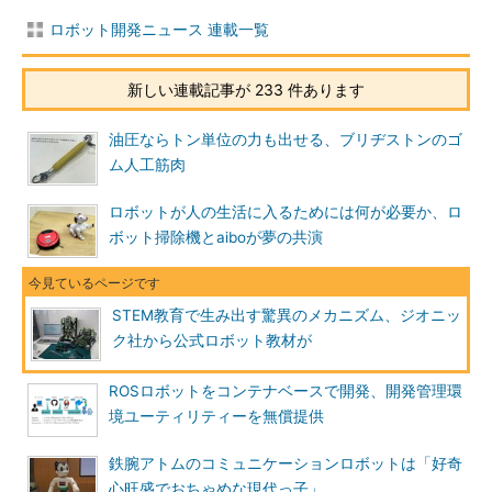
ロボット開発ニュース 連載一覧
新しい連載記事が 233 件あります
油圧ならトン単位の力も出せる、ブリヂストンのゴ
ム人工筋肉
ロボットが人の生活に入るためには何が必要か、ロ
ボット掃除機とaiboが夢の共演
STEM教育で生み出す驚異のメカニズム、ジオニッ
ク社から公式ロボット教材が
ROSロボットをコンテナベースで開発、開発管理環
境ユーティリティーを無償提供
鉄腕アトムのコミュニケーションロボットは「好奇
心旺盛でおちゃめな現代っ子」