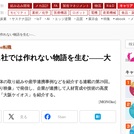
程別：
組み込み開発
メカ設計
製造マネジメント
物流
R＆D
キャリア
FA
業別：
モビリティ
素材／化学
医療機器
ロボット
電機
産業機械
食品・
炭素
サステナ設計
エッジ逆襲
品質
展示会
特集
メ
IoT
AI
ebook
伝承
組み込み開発
CEATEC
読者調査まとめ
編集後記
れない物語を生む―...
JIMTOF
保全
メカ設計
つながるクルマ
組込み/エッジ コンピューティング
ス
 AI
製造マネジメント
5G
st転職
展＆IoT/5Gソリューション展
VR／AR
FA
1社では作れない物語を生む――大
IIFES
モビリティ
フィールドサービス
国際ロボット展
素材／化学
FPGA
キャ
ジャパンモビリティショー
組み込み画像技術
体の取り組みや産学連携事例などを紹介する連載の第29回。
TECHNO-FRONTIER
り映像」で発信し、企業が連携して人材育成や技術の高度
組み込みモデリング
人テク展
「大阪ケイオス」を紹介する。
Windows Embedded
[
MONOist
]
スマート工場EXPO
車載ソフト開発
EdgeTech+
見る
Share
ISO26262
日本ものづくりワールド
無償設計ツール
AUTOMOTIVE WORLD