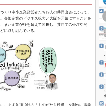
3Dプリンタ
産業オープンネット展
デジタルツインとCAE
づくり中小企業経営者たち19人の共同出資によって、
S＆OP
ある。参加企業のビジネス拡大と大阪を元気にすることを
インダストリー4.0
い、また企業が枠を超えて連携し、共同での受注や開
などに取り組んでいる。
イノベーション
製造業ビッグデータ
メイドインジャパン
植物工場
2
知財マネジメント
海外生産
グローバル設計・開発
制御セキュリティ
新型コロナへの対応
に、まず参加10社の「ものがたり映像」を制作。事業