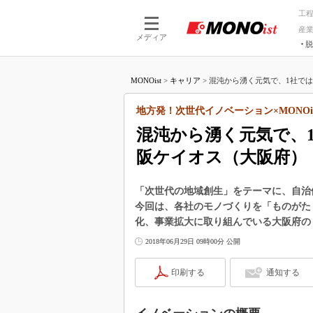
工
産
メディア
脱
つながる技術
AI×技術
MONOist
>
キャリア
>
混沌から湧く元気で、1社では作
つながる工場
AI×設備
つながるサービ
Physical
地方発！次世代イノベーション×MONOi
混沌から湧く元気で、
阪ケイオス（大阪府）
「次世代の地域創生」をテーマに、自治
今回は、各社のモノづくりを「ものがた
化、事業拡大に取り組んでいる大阪府の
2018年06月29日 09時00分 公開
印刷する
通知する