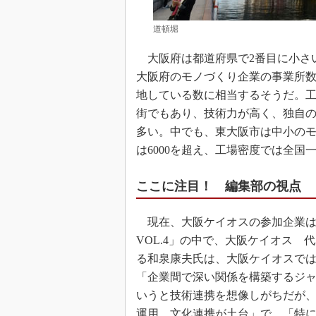
道頓堀
大阪府は都道府県で2番目に小さ
大阪府のモノづくり企業の事業所数
地している数に相当するそうだ。工
街でもあり、技術力が高く、独自
多い。中でも、東大阪市は中小の
は6000を超え、工場密度では全国
ここに注目！ 編集部の視点
現在、大阪ケイオスの参加企業は17社。2
VOL.4」の中で、大阪ケイオス
る和泉康夫氏は、大阪ケイオスで
「企業間で深い関係を構築するジ
いうと技術連携を想像しがちだが
運用、文化連携が土台」で、「特