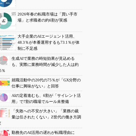
2026年春の転職市場は「買い手市
場」と求職者の約6割が実感
大手企業のAIエージェント活用、
48.3％が本番運用するも73.1％が体
制に不足感
生成AIで業務の時短効果が見込める
も、実際に業務時間が減少した人は約
5％
就職活動中の20代の75％が「GX分野の
仕事に興味がない」と回答
AIの定着進むも、6割が「サイレント活
用」で7割の職場でルール未整備
「失敗への不安が大きい」「業務の裁
量は任されたくない」Z世代の働き方調
査
勤務先のAI活用の遅れが転職理由に