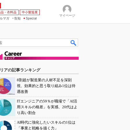
薬品・衣料品
中小製造業
マイページ
ルマガ
告知
Special
リアの記事ランキング
8割超が製造業の人材不足を深刻
視、効果的と思う取り組み1位は待
遇改善
ITエンジニアの59％が職場で「AI活
用スキルの格差」を実感、20代はよ
り高い割合
AI時代に強化したいスキルの1位は
「事業と戦略を描く力」