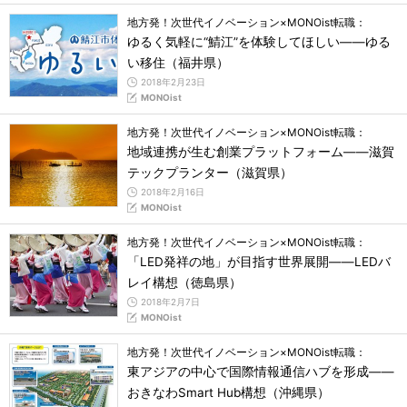
地方発！次世代イノベーション×MONOist転職：
ゆるく気軽に“鯖江”を体験してほしい――ゆる
い移住（福井県）
2018年2月23日
MONOist
地方発！次世代イノベーション×MONOist転職：
地域連携が生む創業プラットフォーム――滋賀
テックプランター（滋賀県）
2018年2月16日
MONOist
地方発！次世代イノベーション×MONOist転職：
「LED発祥の地」が目指す世界展開――LEDバ
レイ構想（徳島県）
2018年2月7日
MONOist
地方発！次世代イノベーション×MONOist転職：
東アジアの中心で国際情報通信ハブを形成――
おきなわSmart Hub構想（沖縄県）