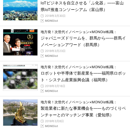
IoTビジネスを自立させる「ふ化器」――富山
県IoT推進コンソーシアム（富山県）
2018年3月30日
MONOist
地方発！次世代イノベーション×MONOist転職：
ジャパニーズドリームを、群馬から――群馬イ
ノベーションアワード（群馬県）
2018年3月23日
MONOist
地方発！次世代イノベーション×MONOist転職：
ロボットや半導体で新産業を――福岡県ロボッ
ト・システム産業振興会議（福岡県）
2018年3月16日
MONOist
地方発！次世代イノベーション×MONOist転職：
製造業者に新たな事業機会を――ものづくりベ
ンチャーとのマッチング事業（愛知県）
2018年3月8日
MONOist