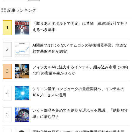
記事ランキング
「取りあえずボルトで固定」は禁物 締結部設計で押さ
えるべき基本
AI関連“だけじゃない”オムロンの制御機器事業、地道な
顧客基盤強化が結実
フィジカルAIに注力するインテル、組み込み市場での約
40年の実績を生かせるか
シリコン量子コンピュータの量産開発へ、インテルの
18Aプロセスを活用
いくら部品を集めても納期が遅れる不思議、「納期順守
率」に潜むワナ