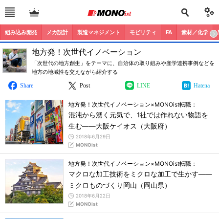
組み込み開発
メカ設計
製造マネジメント
モビリティ
FA
素材／化学
地方発！次世代イノベーション
「次世代の地方創生」をテーマに、自治体の取り組みや産学連携事例などを
地方の地域性を交えながら紹介する
Share
Post
LINE
Hatena
地方発！次世代イノベーション×MONOist転職：
混沌から湧く元気で、1社では作れない物語を
生む――大阪ケイオス（大阪府）
2018年6月29日
MONOist
地方発！次世代イノベーション×MONOist転職：
マクロな加工技術をミクロな加工で生かす――
ミクロものづくり岡山（岡山県）
2018年6月22日
MONOist