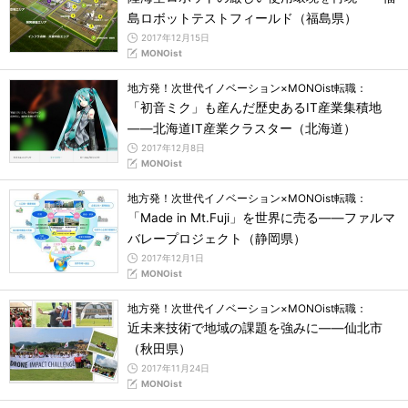
島ロボットテストフィールド（福島県）
2017年12月15日
MONOist
地方発！次世代イノベーション×MONOist転職：
「初音ミク」も産んだ歴史あるIT産業集積地
――北海道IT産業クラスター（北海道）
2017年12月8日
MONOist
地方発！次世代イノベーション×MONOist転職：
「Made in Mt.Fuji」を世界に売る――ファルマ
バレープロジェクト（静岡県）
2017年12月1日
MONOist
地方発！次世代イノベーション×MONOist転職：
近未来技術で地域の課題を強みに――仙北市
（秋田県）
2017年11月24日
MONOist