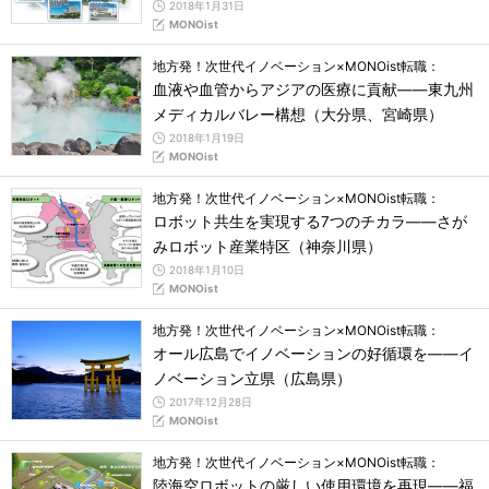
2018年1月31日
MONOist
地方発！次世代イノベーション×MONOist転職：
血液や血管からアジアの医療に貢献――東九州
メディカルバレー構想（大分県、宮崎県）
2018年1月19日
MONOist
地方発！次世代イノベーション×MONOist転職：
ロボット共生を実現する7つのチカラ――さが
みロボット産業特区（神奈川県）
2018年1月10日
MONOist
地方発！次世代イノベーション×MONOist転職：
オール広島でイノベーションの好循環を――イ
ノベーション立県（広島県）
2017年12月28日
MONOist
地方発！次世代イノベーション×MONOist転職：
陸海空ロボットの厳しい使用環境を再現――福