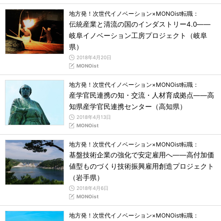
地方発！次世代イノベーション×MONOist転職：
伝統産業と清流の国のインダストリー4.0――
岐阜イノベーション工房プロジェクト（岐阜
県）
2018年4月20日
MONOist
地方発！次世代イノベーション×MONOist転職：
産学官民連携の知・交流・人材育成拠点――高
知県産学官民連携センター（高知県）
2018年4月13日
MONOist
地方発！次世代イノベーション×MONOist転職：
基盤技術企業の強化で安定雇用へ――高付加価
値型ものづくり技術振興雇用創造プロジェクト
（岩手県）
2018年4月6日
MONOist
地方発！次世代イノベーション×MONOist転職：