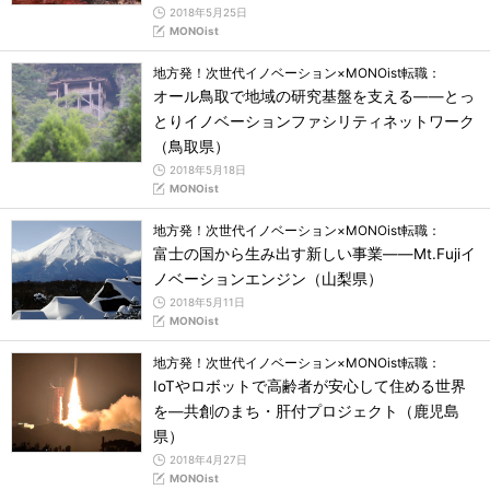
2018年5月25日
MONOist
地方発！次世代イノベーション×MONOist転職：
オール鳥取で地域の研究基盤を支える――とっ
とりイノベーションファシリティネットワーク
（鳥取県）
2018年5月18日
MONOist
地方発！次世代イノベーション×MONOist転職：
富士の国から生み出す新しい事業――Mt.Fujiイ
ノベーションエンジン（山梨県）
2018年5月11日
MONOist
地方発！次世代イノベーション×MONOist転職：
IoTやロボットで高齢者が安心して住める世界
を―共創のまち・肝付プロジェクト（鹿児島
県）
2018年4月27日
MONOist