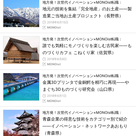
地方発！次世代イノベーション×MONOist転職：
地元の技術を集結「完全地産」のお土産――製
造業ご当地お土産プロジェクト（長野県）
2018年6月15日
MONOist
地方発！次世代イノベーション×MONOist転職：
誰でも気軽にモノづくりを楽しむ古民家――も
のづくりカフェ こねくり家（佐賀県）
2018年6月8日
MONOist
地方発！次世代イノベーション×MONOist転職：
金属3Dプリンタで金銅鰐を精巧に再現――や
まぐち3Dものづくり研究会（山口県）
2018年6月1日
MONOist
地方発！次世代イノベーション×MONOist転職：
青森企業の得意な技術をカテゴリー別で紹介
――イノベーション・ネットワークあおもり
（青森県）