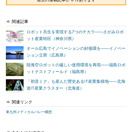
関連記事
ロボット共生を実現する7つのチカラ――さがみロボ
ット産業特区（神奈川県）
オール広島でイノベーションの好循環を――イノベー
ション立県（広島県）
陸海空ロボットの厳しい使用環境を再現――福島ロボ
ットテストフィールド（福島県）
「初音ミク」も産んだ歴史あるIT産業集積地――北海
道IT産業クラスター（北海道）
関連リンク
東九州メディカルバレー構想