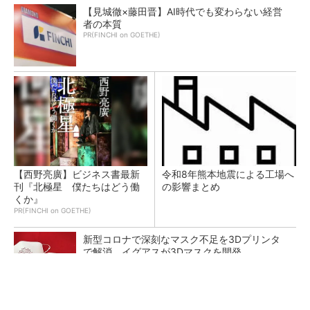
【見城徹×藤田晋】AI時代でも変わらない経営
者の本質
PR(FINCHI on GOETHE)
【西野亮廣】ビジネス書最新
令和8年熊本地震による工場へ
刊『北極星 僕たちはどう働
の影響まとめ
くか』
PR(FINCHI on GOETHE)
新型コロナで深刻なマスク不足を3Dプリンタ
で解消、イグアスが3Dマスクを開発