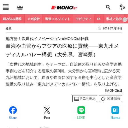
組み込み開発
メカ設計
製造マネジメント
モビリティ
FA
素材／化学
連載
2018年1月19日
地方発！次世代イノベーション×MONOist転職
血液や血管からアジアの医療に貢献――東九州メ
ディカルバレー構想（大分県、宮崎県）
「次世代の地域創生」をテーマに、自治体の取り組みや産学連携
事例などを紹介する連載の第9回。大分県から宮崎県に広がる東
九州地域において、血液や血管に関する医療を中心とした産官学
連携の取り組み「東九州メディカルバレー構想」を取り上げる。
[MONOist]
PC用表示
関連情報
Share
Post
LINE
Hatena