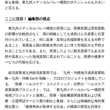
術も集積。東九州メディカルバレー構想のポテンシャルも大きい
と言える。
ここに注目！ 編集部の視点
東九州メディカルバレー構想の背景には、医療産業は景気変動
の影響が比較的少なく、国の戦略としても成長けん引産業と位置
付けられていること、特に血液・血管は先端医療を支える分野で
あること、発展途上国の医療水準の向上に伴う市場拡大も予想さ
れることなどがある。また、前述したように観光資源でもある自
然や温泉といった地域資源に恵まれていることも、医療や健康サ
ービスの可能を広げる。
経済産業省九州経済産業局では、「九州・沖縄地方成長産業戦
略～九州・沖縄 Earth 戦略～」で22のプロジェクトを推進してい
る。「医療・ヘルスケア・コスメティック」分野の「ヘルスケア
産業振興プロジェクト」では、「東九州メディカルバレー構想等
地域プロジェクトと連携し、医療・福祉機器関連産業および医
療・介護周辺サービス業の創出と集積、さらには積極的な海外展
開を図り、『健康寿命が延伸する社会』の構築の実現を目指す」