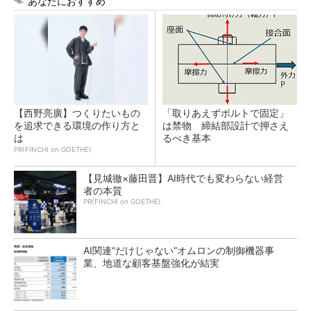
あなたにおすすめ
【西野亮廣】つくりたいもの
「取りあえずボルトで固定」
を追求できる環境の作り方と
は禁物 締結部設計で押さえ
は
るべき基本
PR(FINCHI on GOETHE)
【見城徹×藤田晋】AI時代でも変わらない経営
者の本質
PR(FINCHI on GOETHE)
AI関連“だけじゃない”オムロンの制御機器事
業、地道な顧客基盤強化が結実