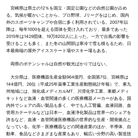
宮崎県は県土の12％を国立・国定公園などの自然公園が占め
る。気候が暖かいことから、プロ野球、Jリーグをはじめ、国内
外のスポーツキャンプや合宿に多く利用されている。2007年以
降は、毎年1000を超える団体を受け入れており、最多であった
2015年は1429団体、19万8202人に上った。一方で台風の影響を
受けることも多く、また冬の山間部は寒冷で雪も積もるため、日
本最南端の屋外アイススケート場やスキー場もある。
両県のポテンシャルは自然や観光ばかりではない。
大分県は、医療機器生産金額964億円、全国第7位、宮崎県は
144億円、26位（平成25年薬事工業生産動態統計年報）で、東九
州地域には、旭化成メディカルMT、川澄化学工業、東郷メディ
キットなど血液・血管関連の多くの医療機器メーカーがある。国
内外でシェアの高い製品も多く、中でも人工腎臓、血液回路、血
管用カテーテルなどは日本一、血液浄化製品は世界一のシェアを
誇るなど、血液・血管関連医療機器の世界的な生産・開発拠点と
なっている。化学・医療機器などの関連産業のほか、半導体、自
動車、食品などさまざまな産業もあり、幅広い分野の高い製造技