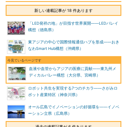
新しい連載記事が 18 件あります
「LED発祥の地」が目指す世界展開――LEDバレイ
構想（徳島県）
東アジアの中心で国際情報通信ハブを形成――おき
なわSmart Hub構想（沖縄県）
血液や血管からアジアの医療に貢献――東九州メ
ディカルバレー構想（大分県、宮崎県）
ロボット共生を実現する7つのチカラ――さがみロ
ボット産業特区（神奈川県）
オール広島でイノベーションの好循環を――イノベ
ーション立県（広島県）
過去の連載記事が 6 件あります