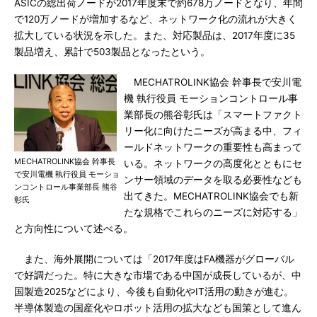
ASICの総出荷ノードが2017年度末で約678万ノードとなり、年間
で120万ノードが増加するなど、ネットワーク化の流れが大きく
拡大している状況を示した。また、対応製品は、2017年度に35
製品増え、累計で503製品となったという。
MECHATROLINK協会 幹事長で安川電
機 執行役員 モーションコントロール事
業部長の熊谷彰氏は「スマートファクト
リー化に向けたニーズが高まる中、フィ
ールドネットワークの重要性も高まって
MECHATROLINK協会 幹事長
いる。ネットワークの高度化とともにセ
で安川電機 執行役員 モーショ
ンサー領域のデータを取る必要性なども
ンコントロール事業部長 熊谷
出てきた。MECHATROLINK協会でも新
彰氏
たな規格でこれらのニーズに対応する」
と方向性について述べる。
また、海外展開については「2017年度はFA機器がグローバル
で好調だった。特に大きな市場である中国が成長しているが、中
国製造2025などにより、今後も自動化やIT活用の動きが進む。
半導体製造の国産化やロボット活用の拡大なども国策として進ん