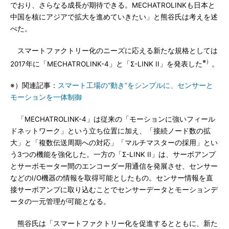
でおり、さらなる成長が期待できる。MECHATROLINKも日本と
中国を核にアジアで拡大を進めていきたい」と熊谷氏は考えを述
べた。
スマートファクトリー化のニーズに応える新たな規格としては
※）
2017年に「MECHATROLINK-4」と「Σ-LINK II」を発表した
。
※）関連記事：
スマート工場の“動き”をシンプルに、センサーと
モーションを一体制御
「MECHATROLINK-4」は従来の「モーションに強いフィール
ドネットワーク」という立ち位置に加え、「接続ノード数の拡
大」と「複数伝送周期への対応」「マルチマスターの採用」とい
う3つの機能を強化した。一方の「Σ-LINK II」は、サーボアンプ
とサーボモーター間のエンコーダー用通信を発展させ、センサー
などのI/O機器の情報を取得可能としたもの。センサー情報を直
接サーボアンプに取り込むことでセンサーデータとモーションデ
ータの一元管理が可能となる。
熊谷氏は「スマートファクトリー化を促進するとともに、新た