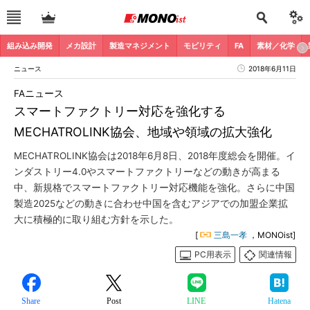
組み込み開発
メカ設計
製造マネジメント
モビリティ
FA
素材／化学
ニュース
2018年6月11日
FAニュース
スマートファクトリー対応を強化する
MECHATROLINK協会、地域や領域の拡大強化
MECHATROLINK協会は2018年6月8日、2018年度総会を開催。イ
ンダストリー4.0やスマートファクトリーなどの動きが高まる
中、新規格でスマートファクトリー対応機能を強化。さらに中国
製造2025などの動きに合わせ中国を含むアジアでの加盟企業拡
大に積極的に取り組む方針を示した。
[
三島一孝
，MONOist]
PC用表示
関連情報
Share
Post
LINE
Hatena