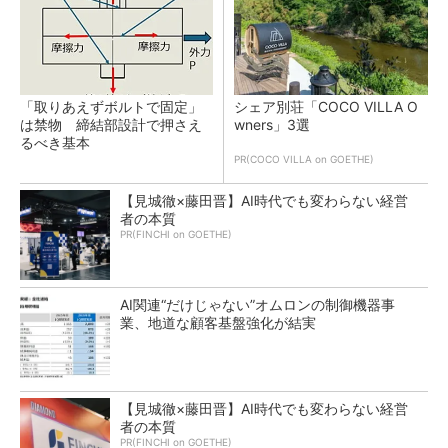
「取りあえずボルトで固定」
シェア別荘「COCO VILLA O
は禁物 締結部設計で押さえ
wners」3選
るべき基本
PR(COCO VILLA on GOETHE)
【見城徹×藤田晋】AI時代でも変わらない経営
者の本質
PR(FINCHI on GOETHE)
AI関連“だけじゃない”オムロンの制御機器事
業、地道な顧客基盤強化が結実
【見城徹×藤田晋】AI時代でも変わらない経営
者の本質
PR(FINCHI on GOETHE)