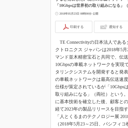
「10Gbpsは世界初の取り組みになる」
2018年05月23日 08時00分 公開
印刷する
通知する
TE Connectivityの日本法人であ
クトロニクス ジャパンは2018年5月
マンド並木精密宝石と共同で、伝
10Gbpsの車載ネットワークを実現
タリンクシステムを開発すると発
の車載ネットワークは最高伝送速度が
仕様が策定されているが「10Gbps
取り組みになる」（両社）という。2
に基本技術を確立した後、顧客と
経て2023年の製品リリースを目指
「人とくるまのテクノロジー展 201
（2018年5月23～25日、パシフ