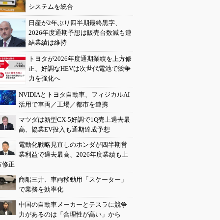
システムを統合
日産が2年ぶり四半期最終黒字、
2026年度通期予想は販売台数減も連
結業績は維持
トヨタが2026年度通期業績を上方修
正、好調なHEVは次世代電池で競争
力を強化へ
NVIDIAとトヨタ自動車、フィジカルAI
活用で車両／工場／都市を連携
マツダは新型CX-5好調で1Q売上過去最
高、協業EV投入も通期達成予想
電動化戦略見直しのホンダが四半期営
業利益で過去最高、2026年度業績も上
方修正
商船三井、車両移動用「スケーター」
で業務を効率化
中国の自動車メーカーとテスラに競争
力があるのは「合理性が高い」から