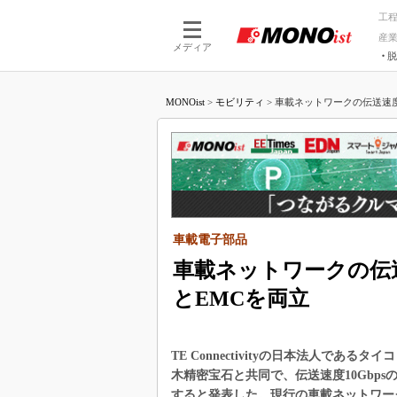
工
産
メディア
脱
つながる技術
AI×技術
MONOist
>
モビリティ
>
車載ネットワークの伝送速度は光
つながる工場
AI×設備
つながるサービ
Physical
車載電子部品
車載ネットワークの伝送
とEMCを両立
TE Connectivityの日本法人である
木精密宝石と共同で、伝送速度10Gbp
すると発表した。現行の車載ネットワーク