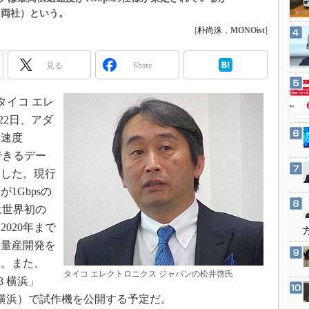
3Dプリンタ
（両社）という。
産業オープンネット展
デジタルツインとCAE
[
朴尚洙
，
MONOist
]
S＆OP
見る
Share
インダストリー4.0
イノベーション
るタイコ エレ
製造業ビッグデータ
22日、アダ
メイドインジャパン
送速度
植物工場
できるデー
表した。現行
知財マネジメント
1Gbpsの
海外生産
は世界初の
グローバル設計・開発
020年まで
制御セキュリティ
の量産開発を
新型コロナへの対応
す。また、
タイコ エレクトロニクス ジャパンの松井啓氏
8 横浜」
ィコ横浜）で試作機を公開する予定だ。