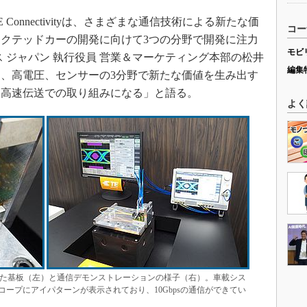
onnectivityは、さまざまな通信技術による新たな価
コー
クテッドカーの開発に向けて3つの分野で開発に注力
モビ
 ジャパン 執行役員 営業＆マーケティング本部の松井
編集
伝送、高電圧、センサーの3分野で新たな価値を生み出す
、高速伝送での取り組みになる」と語る。
よく
続した基板（左）と通信デモンストレーションの様子（右）。車載シス
ープにアイパターンが表示されており、10Gbpsの通信ができてい