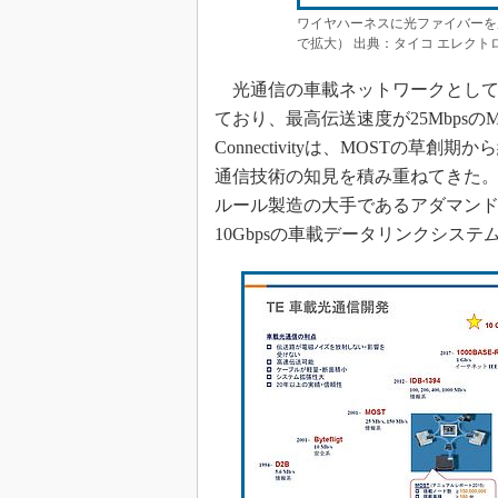
ワイヤハーネスに光ファイバーを
で拡大） 出典：タイコ エレクト
光通信の車載ネットワークとしてはMOST（Me
ており、最高伝送速度が25MbpsのMOS
Connectivityは、MOSTの
通信技術の知見を積み重ねてきた
ルール製造の大手であるアダマン
10Gbpsの車載データリンクシス