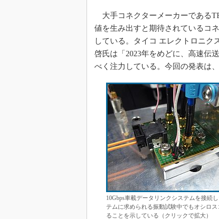
大手コネクターメーカーであるTE C
値を生み出すと期待されているコネ
している。タイコ エレクトロニクス
啓氏は「2023年をめどに、高速
べく注力している。今回の発表は
10Gbps車載データリンクシステムを接
テムに求められる振動試験中でもオシロスコ
ることを示している（クリックで拡大）