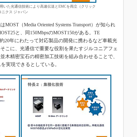
用いた光通信技術により高速伝送とEMCを両立（クリック
ロニクス ジャパン
dia Oriented Systems Transport）が知られ
T25と、同150MbpsのMOST150がある。TE
草創期から約20年にわたって対応製品の開発に携わるなど車載光
。そこに、光通信で重要な役割を果たすジルコニアフェ
ド並木精密宝石の精密加工技術を組み合わせることで、
テムを実現できるとしている。