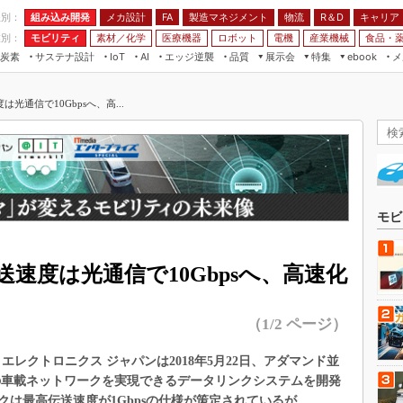
程別：
組み込み開発
メカ設計
製造マネジメント
物流
R＆D
キャリア
FA
業別：
モビリティ
素材／化学
医療機器
ロボット
電機
産業機械
食品・
炭素
サステナ設計
エッジ逆襲
品質
展示会
特集
メ
IoT
AI
ebook
伝承
組み込み開発
CEATEC
読者調査まとめ
編集後記
通信で10Gbpsへ、高...
JIMTOF
保全
メカ設計
つながるクルマ
組込み/エッジ コンピューティング
ス
 AI
製造マネジメント
5G
展＆IoT/5Gソリューション展
VR／AR
FA
IIFES
モビリティ
フィールドサービス
国際ロボット展
素材／化学
FPGA
モビ
ジャパンモビリティショー
組み込み画像技術
TECHNO-FRONTIER
速度は光通信で10Gbpsへ、高速化
組み込みモデリング
人テク展
Windows Embedded
スマート工場EXPO
（1/2 ページ）
車載ソフト開発
EdgeTech+
ISO26262
タイコ エレクトロニクス ジャパンは2018年5月22日、アダマンド並
日本ものづくりワールド
sの車載ネットワークを実現できるデータリンクシステムを開発
無償設計ツール
AUTOMOTIVE WORLD
は最高伝送速度が1Gbpsの仕様が策定されているが