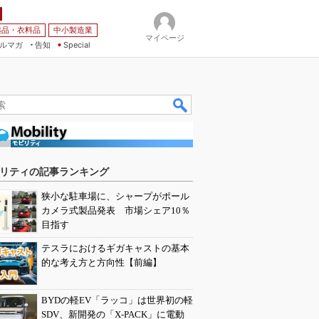
薬品・衣料品
中小製造業
マイページ
ルマガ
告知
Special
リティの記事ランキング
狭小な駐車場に、シャープがポール
カメラ式製品発表 市場シェア10％
目指す
テスラにおけるギガキャストの基本
的な考え方と方向性【前編】
BYDの軽EV「ラッコ」は世界初の軽
SDV、新開発の「X-PACK」に電動