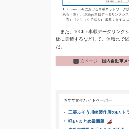
TE Connectivityにおける車載ネッ
ある（左）。10Gbps車載データリンクシ
（右）（クリックで拡大） 出典：タイコ 
また、10Gbps車載データリン
板に集積するなどして、体積比でM
だ。
次ページ
国内自動車メ
→
おすすめホワイトペーパー
三菱ふそう川崎製作所のEVト
軽EVまとめ最新版