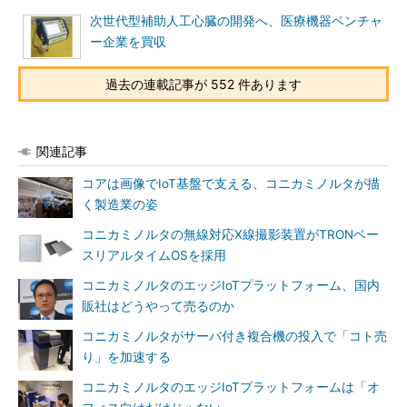
次世代型補助人工心臓の開発へ、医療機器ベンチャ
ー企業を買収
過去の連載記事が 552 件あります
関連記事
コアは画像でIoT基盤で支える、コニカミノルタが描
く製造業の姿
コニカミノルタの無線対応X線撮影装置がTRONベー
スリアルタイムOSを採用
コニカミノルタのエッジIoTプラットフォーム、国内
販社はどうやって売るのか
コニカミノルタがサーバ付き複合機の投入で「コト売
り」を加速する
コニカミノルタのエッジIoTプラットフォームは「オ