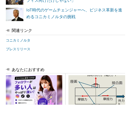
フィス向けだけじゃない」
IoT時代のゲームチェンジャーへ、ビジネス革新を進
めるコニカミノルタの挑戦
関連リンク
コニカミノルタ
プレスリリース
あなたにおすすめ
SNSアカウントを着実に成
「取りあえずボルトで固定」
長。実はみんなココ使ってま
は禁物 締結部設計で押さえ
す。
るべき基本