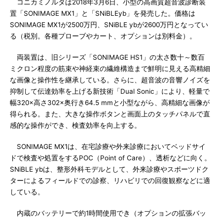
コニカミノルタは2018年3月6日、小型の高画質超音波診断装
置「SONIMAGE MX1」と「SNiBLEyb」を発売した。価格は
SONIMAGE MX1が2500万円、SNiBLE ybが2600万円となってい
る（税別。各種プローブやカート、オプションは別料金）。
両装置は、旧シリーズ「SONIMAGE HS1」の太さ数十～数百
ミクロン程度の筋束や神経束の繊維構造まで鮮明に見える高精細
な画像と操作性を継承している。さらに、超音波の音響ノイズを
抑制して伝達効率を上げる新技術「Dual Sonic」により、軽量で
幅320×高さ302×奥行き64.5 mmと小型ながら、高精細な画像が
得られる。また、大きな操作ボタンと画面上のタッチパネルで直
感的な操作ができ、検査効率を向上する。
SONIMAGE MX1は、在宅診療や外来診療においてベッドサイ
ドで検査や処置をするPOC（Point of Care）、透析などに向く。
SNiBLE ybは、整形外科モデルとして、外来診療やスポーツドク
ターによるフィールドでの診察、リハビリでの回復観察などに適
している。
内蔵のバッテリーで約1時間使用でき（オプションの拡張バッ