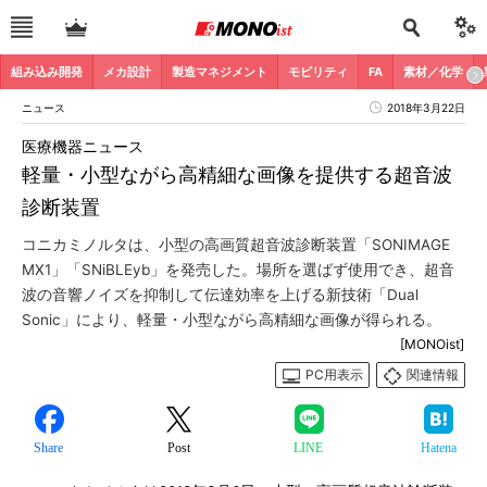
組み込み開発
メカ設計
製造マネジメント
モビリティ
FA
素材／化学
ニュース
2018年3月22日
医療機器ニュース
軽量・小型ながら高精細な画像を提供する超音波
診断装置
コニカミノルタは、小型の高画質超音波診断装置「SONIMAGE
MX1」「SNiBLEyb」を発売した。場所を選ばず使用でき、超音
波の音響ノイズを抑制して伝達効率を上げる新技術「Dual
Sonic」により、軽量・小型ながら高精細な画像が得られる。
[MONOist]
PC用表示
関連情報
Share
Post
LINE
Hatena