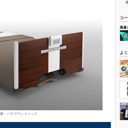
コー
高速
よく
出典：パラマウントベッド