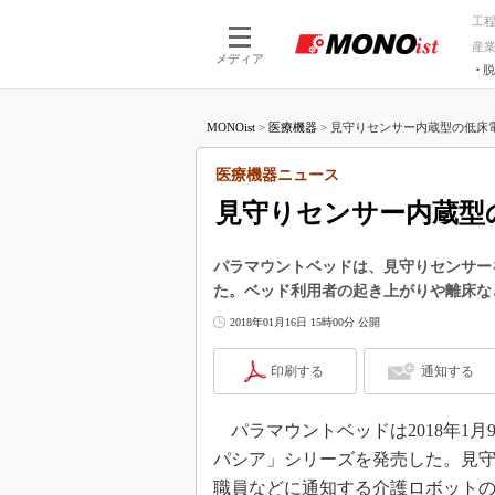
工
産
メディア
脱
つながる技術
AI×技術
MONOist
>
医療機器
>
見守りセンサー内蔵型の低床電
つながる工場
AI×設備
つながるサービ
Physical
医療機器ニュース
見守りセンサー内蔵型
パラマウントベッドは、見守りセンサー
た。ベッド利用者の起き上がりや離床な
2018年01月16日 15時00分 公開
印刷する
通知する
パラマウントベッドは2018年1
パシア」シリーズを発売した。見
職員などに通知する介護ロボット