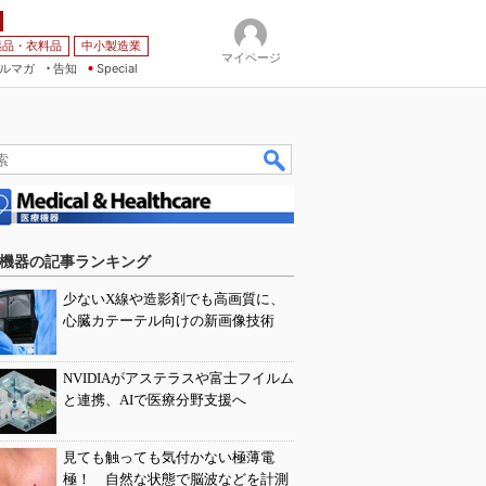
薬品・衣料品
中小製造業
マイページ
ルマガ
告知
Special
機器の記事ランキング
少ないX線や造影剤でも高画質に、
心臓カテーテル向けの新画像技術
NVIDIAがアステラスや富士フイルム
と連携、AIで医療分野支援へ
見ても触っても気付かない極薄電
極！ 自然な状態で脳波などを計測