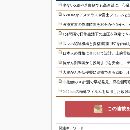
少ないX線や造影剤でも高画質に、心臓
NVIDIAがアステラスや富士フイルムと
医療文書の作成時間を30分から5分へ、
1分間隔で日常生活下の血圧を測定でき
スマホ認証機構と資格確認用PCを内蔵
日本人の骨格に合わせて設計、上腕骨
抗がん剤調製から投与までを安全に、
大腸がんを低侵襲に治療できるESD、
非接触の3D計測で早期発見、脊柱側弯
0.02mmの極薄フィルムを採用した放
この連載
関連キーワード