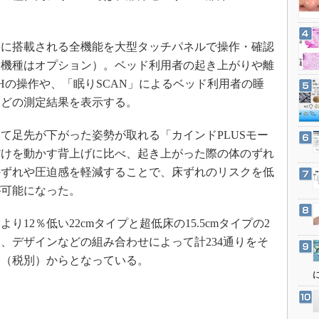
3Dプリンタ
産業オープンネット展
デジタルツインとCAE
に搭載される全機能を大型タッチパネルで操作・確認
S＆OP
部機種はオプション）。ベッド利用者の起き上がりや離
インダストリー4.0
Hの操作や、「眠りSCAN」によるベッド利用者の睡
イノベーション
などの測定結果を表示する。
製造業ビッグデータ
足先が下がった姿勢が取れる「カインドPLUSモー
メイドインジャパン
だけを動かす背上げに比べ、起き上がった際の体のずれ
植物工場
のずれや圧迫感を軽減することで、床ずれのリスクを低
知財マネジメント
が可能になった。
海外生産
2％低い22cmタイプと超低床の15.5cmタイプの2
グローバル設計・開発
、デザインなどの組み合わせによって計234通りをそ
制御セキュリティ
0円（税別）からとなっている。
新型コロナへの対応