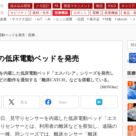
程別：
組み込み開発
メカ設計
製造マネジメント
物流
R＆D
キャリア
FA
業別：
モビリティ
素材／化学
医療機器
ロボット
電機
産業機械
食品・
炭素
サステナ設計
エッジ逆襲
品質
展示会
特集
メ
IoT
AI
ebook
伝承
組み込み開発
CEATEC
読者調査まとめ
編集後記
動ベッドを発売：医療...
JIMTOF
保全
メカ設計
つながるクルマ
組込み/エッジ コンピューティング
ス
 AI
製造マネジメント
5G
展＆IoT/5Gソリューション展
VR／AR
FA
の低床電動ベッドを発売
IIFES
モビリティ
フィールドサービス
国際ロボット展
素材／化学
FPGA
を内蔵した低床電動ベッド「エスパシア」シリーズを発売し
医療
ジャパンモビリティショー
どの動作を通知する「離床CATCH」などを搭載している。
組み込み画像技術
TECHNO-FRONTIER
[
MONOist
]
組み込みモデリング
人テク展
Windows Embedded
見る
Share
スマート工場EXPO
車載ソフト開発
EdgeTech+
月9日、見守りセンサーを内蔵した低床電動ベッド「エス
ISO26262
日本ものづくりワールド
守りセンサーとは、利用者の離床などを察知し、遠隔の
無償設計ツール
AUTOMOTIVE WORLD
の一種。同シリーズでは、離床センサー「離床