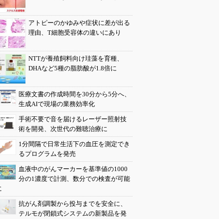
アトピーのかゆみや症状に差が出る
理由、T細胞受容体の違いにあり
NTTが養殖飼料向け珪藻を育種、
DHAなど5種の脂肪酸が1.8倍に
医療文書の作成時間を30分から5分へ、
生成AIで現場の業務効率化
手術不要で音を届けるレーザー照射技
術を開発、次世代の難聴治療に
1分間隔で日常生活下の血圧を測定でき
るプログラムを発売
血液中のがんマーカーを基準値の1000
分の1濃度で計測、数分での検査が可能
に
抗がん剤調製から投与までを安全に、
テルモが閉鎖式システムの新製品を発