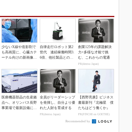
少ないX線や造影剤で
自律走行ロボット第2
創業125年の課題解決
も高画質に、心臓カテ
世代 連続稼働時間3.
力×多様な才能で挑
ーテル向けの新画像技
6倍、他社製品との連
む、これからの電通
術
携も可能
PR(dentsu Japan)
医療機器部品の生産拠
全員がリーダーシップ
【西野亮廣】ビジネス
点へ、オリンパス長野
を発揮し、自分より優
書最新刊『北極星 僕
事業場で最新設備に機
れた人財を育成する
たちはどう働くか』
能集約
PR(dentsu Japan)
PR(FINCHI on GOETHE)
Recommended by