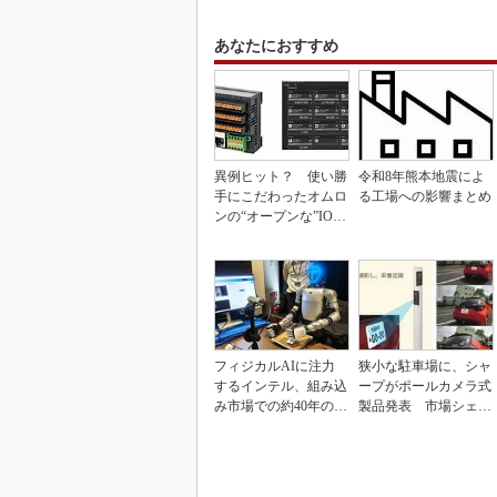
あなたにおすすめ
異例ヒット？ 使い勝
令和8年熊本地震によ
手にこだわったオムロ
る工場への影響まとめ
ンの“オープンな”IO-L
inkマスター
フィジカルAIに注力
狭小な駐車場に、シャ
するインテル、組み込
ープがポールカメラ式
み市場での約40年の実
製品発表 市場シェア
績を生かせるか
10％目指す