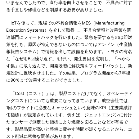
いませんでしたので、直行率を向上させることで、不具合に対す
る手直しや修理などを削減する必要がありました。
IoTを使って、現場での不具合情報をMES（Manufacturing
Execution Systems）を介して取得し、不具合情報と改善策を関
連部門にフィードバックを行いました。緊急を要するものは即対
策を打ち、原因が特定できないものについてはアンドン（生産情
報報告システム）で情報を出して設備を止めます。トヨタの有名
な「なぜを5回繰り返す」を行い、発生要因を究明し、「べから
ず集」に取り込んで、開発段階に解決策をフィードバックし、新
規設計に反映させました。その結果、プログラム開始から7年後
に90％まで改善することができました。
「Cost（コスト）」は、製品コストだけでなく、オペレーティ
ングコストについても重要になってきています。航空会社では、
1回のフライトに必要なキャッシュという意味のKPI（主要業績評
価指標）が設定されています。例えば、ジェットエンジンに付け
たセンサーで測定した指標により燃費を図ることなどが有名で
す。製品品質が高いと整備に費やす時間が短くなることから、コ
スト削減に密接な関係があります。