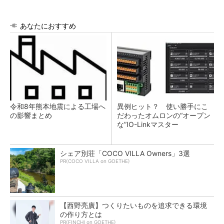
あなたにおすすめ
令和8年熊本地震による工場へ
異例ヒット？ 使い勝手にこ
の影響まとめ
だわったオムロンの“オープン
な”IO-Linkマスター
シェア別荘「COCO VILLA Owners」3選
PR(COCO VILLA on GOETHE)
【西野亮廣】つくりたいものを追求できる環境
の作り方とは
PR(FINCHI on GOETHE)