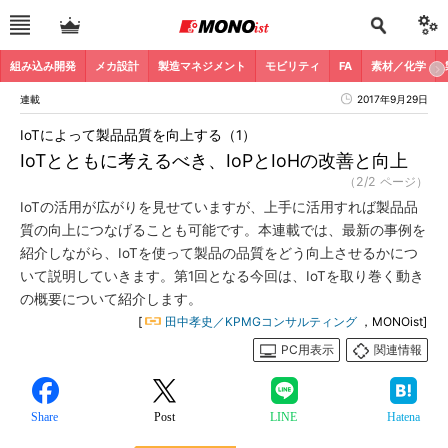
組み込み開発
メカ設計
製造マネジメント
モビリティ
FA
素材／化学
連載
2017年9月29日
IoTによって製品品質を向上する（1）
IoTとともに考えるべき、IoPとIoHの改善と向上
（2/2 ページ）
IoTの活用が広がりを見せていますが、上手に活用すれば製品品
質の向上につなげることも可能です。本連載では、最新の事例を
紹介しながら、IoTを使って製品の品質をどう向上させるかにつ
いて説明していきます。第1回となる今回は、IoTを取り巻く動き
の概要について紹介します。
[
田中孝史／KPMGコンサルティング
，MONOist]
PC用表示
関連情報
Share
Post
LINE
Hatena