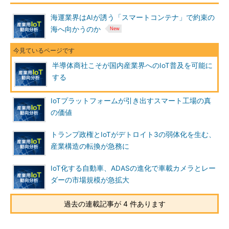
海運業界はAIが誘う「スマートコンテナ」で約束の
海へ向かうのか
半導体商社こそが国内産業界へのIoT普及を可能に
する
IoTプラットフォームが引き出すスマート工場の真
の価値
トランプ政権とIoTがデトロイト3の弱体化を生む、
産業構造の転換が急務に
IoT化する自動車、ADASの進化で車載カメラとレー
ダーの市場規模が急拡大
過去の連載記事が 4 件あります