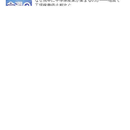
工場稼働停止相次ぐ
令和8年熊本地震による工場への影響まとめ
医療機器部品の生産拠点へ、オリンパス長野事
業場で最新設備に機能集約
ルネサスが高崎工場を閉鎖
あえて歩かせない――準国産