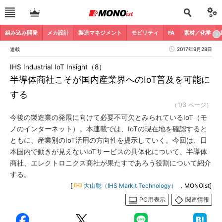
組み込み開発
メカ設計
製造マネジメント
モビリティ
FA
素材／化学
連載
2017年9月28日
IHS Industrial IoT Insight（8）
半導体商社こそが国内産業界へのIoT普及を可能に
する
（1/3 ページ）
今後の製造業の発展に向けて必要不可欠とみられているIoT（モ
ノのインターネット）。本連載では、IoTの現在地を確認すると
ともに、産業別のIoT活用の方向性を提示していく。今回は、日
本国内で動きが見えないIoTサービスの具体化について、半導体
商社、エレクトロニクス商社が果たすであろう役割について紹介
する。
[
大山聡（IHS Markit Technology）
，MONOist]
PC用表示
関連情報