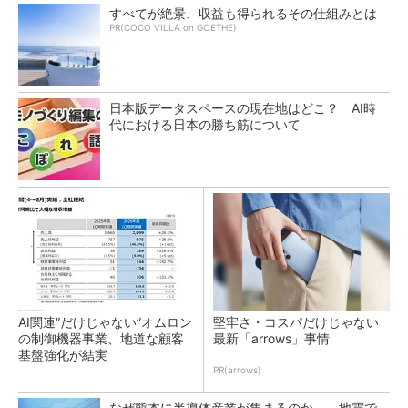
すべてが絶景、収益も得られるその仕組みとは
PR(COCO VILLA on GOETHE)
日本版データスペースの現在地はどこ？ AI時
代における日本の勝ち筋について
AI関連“だけじゃない”オムロン
堅牢さ・コスパだけじゃない
の制御機器事業、地道な顧客
最新「arrows」事情
基盤強化が結実
PR(arrows)
なぜ熊本に半導体産業が集まるのか――地震で