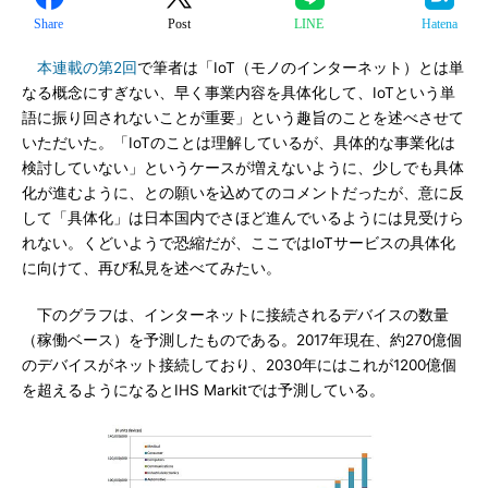
Share
Post
LINE
Hatena
本連載の第2回
で筆者は「IoT（モノのインターネット）とは単
なる概念にすぎない、早く事業内容を具体化して、IoTという単
語に振り回されないことが重要」という趣旨のことを述べさせて
いただいた。「IoTのことは理解しているが、具体的な事業化は
検討していない」というケースが増えないように、少しでも具体
化が進むように、との願いを込めてのコメントだったが、意に反
して「具体化」は日本国内でさほど進んでいるようには見受けら
れない。くどいようで恐縮だが、ここではIoTサービスの具体化
に向けて、再び私見を述べてみたい。
下のグラフは、インターネットに接続されるデバイスの数量
（稼働ベース）を予測したものである。2017年現在、約270億個
のデバイスがネット接続しており、2030年にはこれが1200億個
を超えるようになるとIHS Markitでは予測している。