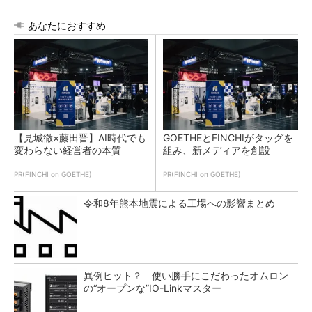
あなたにおすすめ
【見城徹×藤田晋】AI時代でも
GOETHEとFINCHIがタッグを
変わらない経営者の本質
組み、新メディアを創設
PR(FINCHI on GOETHE)
PR(FINCHI on GOETHE)
令和8年熊本地震による工場への影響まとめ
異例ヒット？ 使い勝手にこだわったオムロン
の“オープンな”IO-Linkマスター