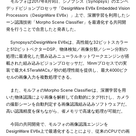
モルフォは2017年8月9日、シノプシス（Synopsys）のエンベ
デッドビジョンプロセッサ「DesignWare EV6x Embedded Vision
Processors（DesignWare EV6x）」上で、深層学習を利用したシ
ーン認識技術「Morpho Scene Classifier」を最適化する共同開
発を行うことで合意したと発表した。
SynopsysのDesignWare EV6xは、高性能な32ビットスカラー
と512ビットベクターDSP、物体検知／画像分類／シーン分割の
処理に最適化した畳み込みニューラルネットワークエンジンが搭
載された組み込みビジョンプロセッサだ。16nmプロセスでの実
装で最大4.5TeraMACs／秒の処理性能を提供し、最大4000ピク
セルの画像入力を複数処理できる。
また、モルフォのMorpho Scene Classifierは、深層学習を用
いた物体認識により画像を解析して自動的にタグ付けし、カメラ
の撮影シーンを自動判定する画像認識組み込みソフトウェアだ。
高い認識精度を保ちながら、省メモリで高速な処理が可能だ。
今回の共同開発で、モルフォの画像認識エンジンを
DesignWare EV6x上で最適化することにより、従来のCPUでの画