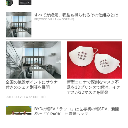
すべてが絶景、収益も得られるその仕組みとは
PR(COCO VILLA on GOETHE)
全国の絶景ポイントにサウナ
新型コロナで深刻なマスク不
付きのシェア別荘を展開
足を3Dプリンタで解消、イグ
アスが3Dマスクを開発
PR(COCO VILLA on GOETHE)
BYDの軽EV「ラッコ」は世界初の軽SDV、新開
発の「X-PACK」に電動システ...