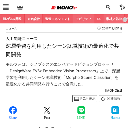
組み込み開発
メカ設計
製造マネジメント
モビリティ
FA
素材／化学
ニュース
2017年8月31日
人工知能ニュース
深層学習を利用したシーン認識技術の最適化で共
同開発
モルフォは、シノプシスのエンベデッドビジョンプロセッサ
「DesignWare EV6x Embedded Vision Processors」上で、深層
学習を利用したシーン認識技術「Morpho Scene Classifier」を
最適化する共同開発を行うことで合意した。
[MONOist]
PC用表示
関連情報
Share
Post
LINE
Hatena