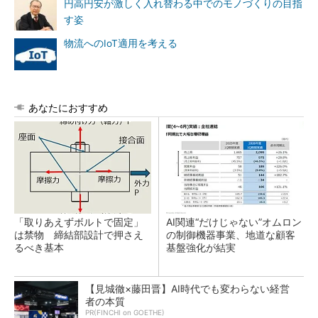
円高円安が激しく入れ替わる中でのモノづくりの目指
す姿
物流へのIoT適用を考える
あなたにおすすめ
「取りあえずボルトで固定」
AI関連“だけじゃない”オムロン
は禁物 締結部設計で押さえ
の制御機器事業、地道な顧客
るべき基本
基盤強化が結実
【見城徹×藤田晋】AI時代でも変わらない経営
者の本質
PR(FINCHI on GOETHE)