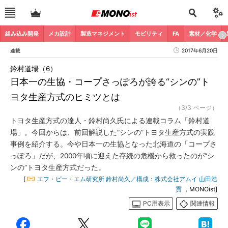
組み込み開発
メカ設計
製造マネジメント
モビリティ
FA
素材／化学
連載
2017年6月20日
鈴村道場（6）
日本一の生協・コープさっぽろが誇る“シンの”ト
ヨタ生産方式のヒミツとは
（3/3 ページ）
トヨタ生産方式の達人・鈴村尚久氏による連載コラム「鈴村道
場」。今回からは、前回解説した“シンの”トヨタ生産方式の実践
事例を紹介する。今や日本一の生協となった北海道の「コープさ
っぽろ」だが、2000年頃に迎えた存続の危機から救ったのが“シ
ンの”トヨタ生産方式だった。
[
エフ・ピー・エム研究所 鈴村尚久／構成：株式会社アムイ 山田浩
貢
，MONOist]
PC用表示
関連情報