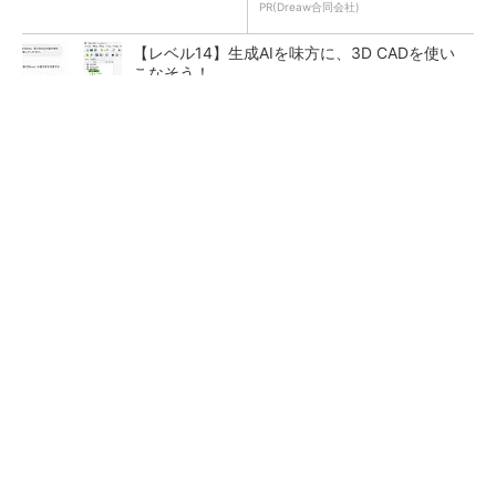
PR(Dreaw合同会社)
【レベル14】生成AIを味方に、3D CADを使い
こなそう！
令和8年熊本地震による工場への影響まとめ
狭小な駐車場に、シャープがポールカメラ式製
品発表 市場シェア10％目指す