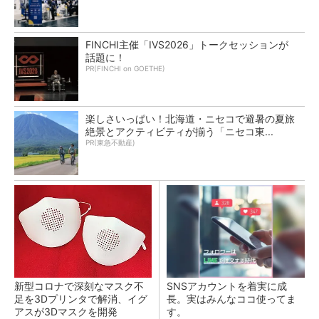
FINCHI主催「IVS2026」トークセッションが
話題に！
PR(FINCHI on GOETHE)
楽しさいっぱい！北海道・ニセコで避暑の夏旅
絶景とアクティビティが揃う「ニセコ東...
PR(東急不動産)
新型コロナで深刻なマスク不
SNSアカウントを着実に成
足を3Dプリンタで解消、イグ
長。実はみんなココ使ってま
アスが3Dマスクを開発
す。