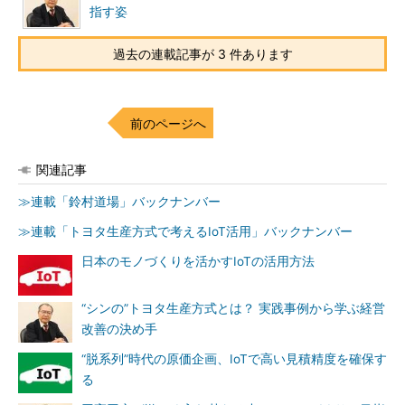
指す姿
過去の連載記事が 3 件あります
前のページへ
関連記事
≫連載「鈴村道場」バックナンバー
≫連載「トヨタ生産方式で考えるIoT活用」バックナンバー
日本のモノづくりを活かすIoTの活用方法
“シンの”トヨタ生産方式とは？ 実践事例から学ぶ経営
改善の決め手
“脱系列”時代の原価企画、IoTで高い見積精度を確保す
る