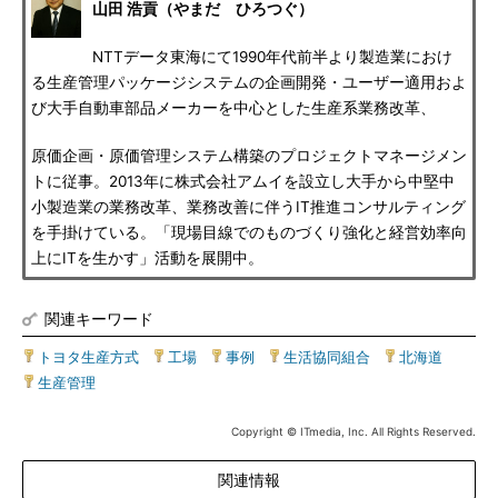
山田 浩貢（やまだ ひろつぐ）
NTTデータ東海にて1990年代前半より製造業におけ
る生産管理パッケージシステムの企画開発・ユーザー適用およ
び大手自動車部品メーカーを中心とした生産系業務改革、
原価企画・原価管理システム構築のプロジェクトマネージメン
トに従事。2013年に株式会社アムイを設立し大手から中堅中
小製造業の業務改革、業務改善に伴うIT推進コンサルティング
を手掛けている。「現場目線でのものづくり強化と経営効率向
上にITを生かす」活動を展開中。
関連キーワード
トヨタ生産方式
|
工場
|
事例
|
生活協同組合
|
北海道
|
生産管理
Copyright © ITmedia, Inc. All Rights Reserved.
関連情報