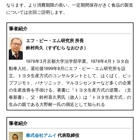
なります。より消費期限の長い、一定期間保存がきく食品の製造
については次回ご説明します。
筆者紹介
エフ・ピー・エム研究所 所長
鈴村尚久（すずむら なおひさ）
1976年3月京都大学法学部卒業。1976年4月トヨタ自
動車入社。退社後1999年8月にエフ・ピー・エム研究所を設
立。トヨタ生産方式のコンサルタントとして、はくばく、ピッ
プフジモト、パナソニック、マルヨシセンターなど多くの企業
の生産改善を手掛ける。著書に『トヨタ生産方式の逆襲』（文
春新書）。父・鈴村喜久男氏（故人）は「トヨタ生産方式」の
生みの親である大野耐一氏の側近として知られる
筆者紹介
株式会社アムイ
代表取締役