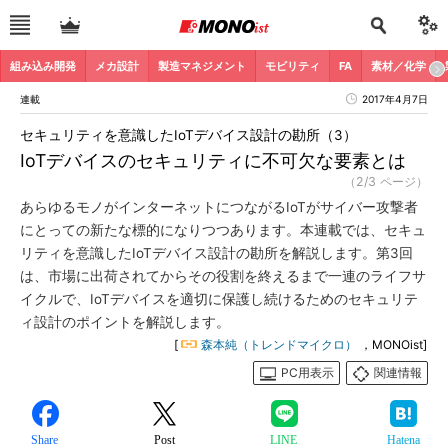
組み込み開発
メカ設計
製造マネジメント
モビリティ
FA
素材／化学
連載
2017年4月7日
セキュリティを意識したIoTデバイス設計の勘所（3）
IoTデバイスのセキュリティに不可欠な要素とは
（2/3 ページ）
あらゆるモノがインターネットにつながるIoTがサイバー攻撃者
にとっての新たな標的になりつつあります。本連載では、セキュ
リティを意識したIoTデバイス設計の勘所を解説します。第3回
は、市場に出荷されてからその役割を終えるまで一連のライフサ
イクルで、IoTデバイスを適切に保護し続けるためのセキュリテ
ィ設計のポイントを解説します。
[
森本純（トレンドマイクロ）
，MONOist]
PC用表示
関連情報
Share
Post
LINE
Hatena