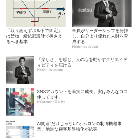
「取りあえずボルトで固定」
全員がリーダーシップを発揮
は禁物 締結部設計で押さえ
し、自分より優れた人財を育
るべき基本
成する
PR(dentsu Japan)
「楽しさ」を感じ、人の心を動かすクリエイテ
ィビティを届ける
PR(dentsu Japan)
SNSアカウントを着実に成長。実はみんなココ
使ってます。
PR(Dreaw合同会社)
AI関連“だけじゃない”オムロンの制御機器事
業、地道な顧客基盤強化が結実