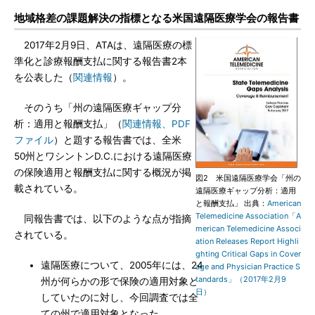
地域格差の課題解決の指標となる米国遠隔医療学会の報告書
2017年2月9日、ATAは、遠隔医療の標
準化と診療報酬支払に関する報告書2本
を公表した（
関連情報
）。
そのうち「州の遠隔医療ギャップ分
析：適用と報酬支払」（
関連情報、PDF
ファイル
）と題する報告書では、全米
50州とワシントンD.C.における遠隔医療
の保険適用と報酬支払に関する概況が掲
図2 米国遠隔医療学会「州の
載されている。
遠隔医療ギャップ分析：適用
と報酬支払」 出典：
American
Telemedicine Association「A
同報告書では、以下のような点が指摘
merican Telemedicine Associ
されている。
ation Releases Report Highli
ghting Critical Gaps in Cover
遠隔医療について、2005年には、24
age and Physician Practice S
tandards」（2017年2月9
州が何らかの形で保険の適用対象と
日）
していたのに対し、今回調査では全
ての州で適用対象となった