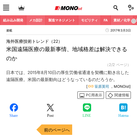
組み込み開発
メカ設計
製造マネジメント
モビリティ
FA
素材／化学
連載
2017年3月3日
海外医療技術トレンド（22）
米国遠隔医療の最新事情、地域格差は解決できる
のか
（2/2 ページ）
日本では、2015年8月10日の厚生労働省通達を契機に動き出した
遠隔医療。米国の最新動向はどうなっているのだろうか。
[
笹原英司
，MONOist]
PC用表示
関連情報
Share
Post
LINE
Hatena
前のページへ