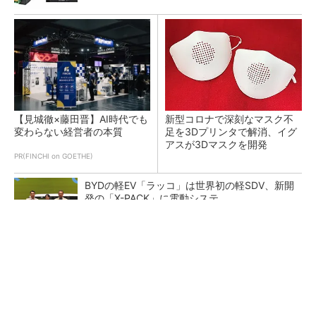
【見城徹×藤田晋】AI時代でも
新型コロナで深刻なマスク不
変わらない経営者の本質
足を3Dプリンタで解消、イグ
アスが3Dマスクを開発
PR(FINCHI on GOETHE)
BYDの軽EV「ラッコ」は世界初の軽SDV、新開
発の「X-PACK」に電動システ...
ペロブスカイト太陽電池の量産に有効なイン
ク、従来比で1.5倍の性能向上