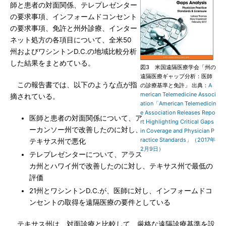
師と患者の対面関係、テレプレゼンター
の要求事項、インフォームドコンセント
の要求事項、免許と州外診療、インター
ネット処方の各項目について、全米50
州およびワシントンD.C.の地域比較分析
した結果をまとめている。
図3 米国遠隔医療学会「州の
遠隔医療ギャップ分析：医師
この報告書では、以下のような点が指
の診療基準と免許」 出典：
A
merican Telemedicine Associ
摘されている。
ation「American Telemedicin
e Association Releases Repo
医師と患者の対面関係について、ア
rt Highlighting Critical Gaps
ーカンソー州で改善したのに対し、
in Coverage and Physician P
ractice Standards」（2017年
テキサス州で悪化
2月9日）
テレプレゼンターについて、アラス
カ州とハワイ州で改善したのに対し、テキサス州で最低の
評価
21州とワシントンD.C.が、医師に対し、インフォームドコ
ンセントの取得を遠隔医療の要件としている
テキサス州は、対面診療と比較して、厳格な遠隔診療基準を設