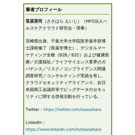
筆者プロフィール
笹原英司
（ささはら えいじ）（NPO法人ヘ
ルスケアクラウド研究会・理事）
宮崎県出身。千葉大学大学院医学薬学府博
士課程修了（医薬学博士）。デジタルマー
ケティング全般（B2B／B2C）および健康医
療／介護福祉／ライフサイエンス業界のガ
バナンス／リスク／コンプライアンス関連
調査研究／コンサルティング実績を有し、
クラウドセキュリティアライアンス、在日
米国商工会議所等でビッグデータのセキュ
リティに関する啓発活動を行っている。
Twitter：
https://twitter.com/esasahara
LinkedIn：
https://www.linkedin.com/in/esasahara