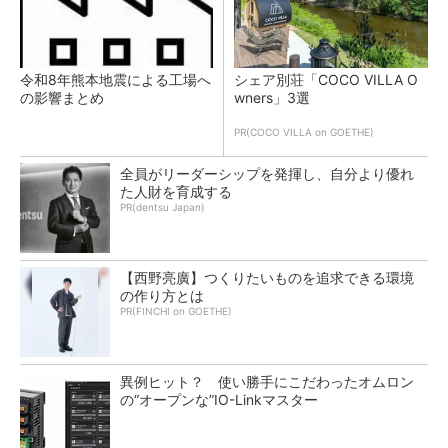
令和8年熊本地震による工場へ
シェア別荘「COCO VILLA O
の影響まとめ
wners」3選
PR(COCO VILLA on GOETHE)
全員がリーダーシップを発揮し、自分より優れ
た人財を育成する
PR(dentsu Japan)
【西野亮廣】つくりたいものを追求できる環境
の作り方とは
PR(FINCHI on GOETHE)
異例ヒット？ 使い勝手にこだわったオムロン
の“オープンな”IO-Linkマスター