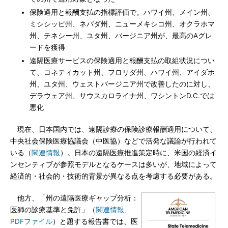
保険適用と報酬支払の指標評価で。ハワイ州、メイン州、
ミシシッピ州、ネバダ州、ニューメキシコ州、オクラホマ
州、テネシー州、ユタ州、バージニア州が、最高のAグレ
ードを獲得
遠隔医療サービスの保険適用と報酬支払の取組状況につい
て、コネティカット州、フロリダ州、ハワイ州、アイダホ
州、ユタ州、ウェストバージニア州で改善したのに対し、
デラウェア州、サウスカロライナ州、ワシントンD.C.では
悪化
現在、日本国内では、遠隔診療の保険診療報酬適用について、
中央社会保険医療協議会（中医協）などで活発な議論が行われて
いる（
関連情報
）。日本の遠隔医療推進策定時に、米国の経済イ
ンセンティブが参照モデルとなるケースは多いが、地域によって
経済的・社会的・技術的背景が異なる点を考慮する必要がある。
他方、「州の遠隔医療ギャップ分析：
医師の診療基準と免許」（
関連情報、
PDFファイル
）と題する報告書では、医