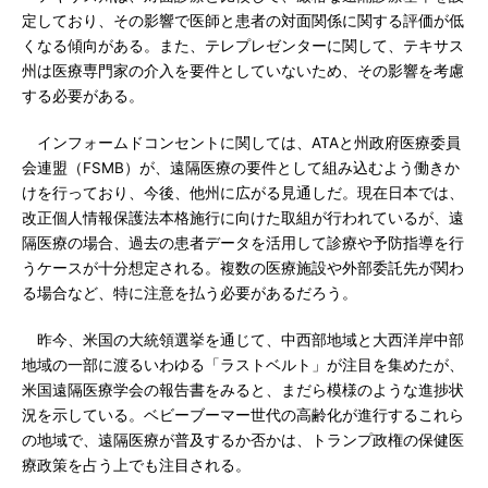
定しており、その影響で医師と患者の対面関係に関する評価が低
くなる傾向がある。また、テレプレゼンターに関して、テキサス
州は医療専門家の介入を要件としていないため、その影響を考慮
する必要がある。
インフォームドコンセントに関しては、ATAと州政府医療委員
会連盟（FSMB）が、遠隔医療の要件として組み込むよう働きか
けを行っており、今後、他州に広がる見通しだ。現在日本では、
改正個人情報保護法本格施行に向けた取組が行われているが、遠
隔医療の場合、過去の患者データを活用して診療や予防指導を行
うケースが十分想定される。複数の医療施設や外部委託先が関わ
る場合など、特に注意を払う必要があるだろう。
昨今、米国の大統領選挙を通じて、中西部地域と大西洋岸中部
地域の一部に渡るいわゆる「ラストベルト」が注目を集めたが、
米国遠隔医療学会の報告書をみると、まだら模様のような進捗状
況を示している。ベビーブーマー世代の高齢化が進行するこれら
の地域で、遠隔医療が普及するか否かは、トランプ政権の保健医
療政策を占う上でも注目される。