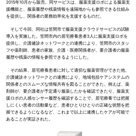
2015年10月から販売。同サービスは、服薬支援ロボによる服薬支
援機能と、服薬履歴や残薬情報を遠隔地からも参照できる仕組み
を提供し、関係者の業務効率化を支援するものだ。
そして今回、同社は笠間市で服薬支援クラウドサービスの試験
導入を実施した。笠間市内の居宅療養患者3人に服薬支援ロボを
提供し、介護健診ネットワークとの連携により、笠間市のスタッ
フや薬剤師、患者の家族、介護・医療関係者が、要介護者の服薬
履歴や残薬の情報を参照できるようにした。
その結果、居宅療養患者に対して適切な服薬管理ができた他、
介護健診ネットワークとの連携により、地域包括ケアシステムの
関係者とのスムーズな情報共有を図ることができた。例えば、薬
剤師が、要介護者が予定通り服薬したかを確認できたり、服薬支
援ロボの人感センサー履歴を確認することで、居宅療養では把握
しにくい患者の活動量など、患者ひとりひとりの正確な状態を把
握できるようになるなど、これまで以上に連携したケアが可能で
あることが実証された。