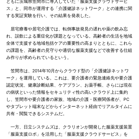
ともに茨城県笠間市に導入していた「服薬支援クラウドサービ
ス」と、同市が運用する「介護健診ネットワーク」との連携に関
する実証実験を行い、その結果を発表した。
居宅療養や居宅介護では、転倒事故発見の遅れや薬の飲み忘
れ、誤飲による重症化が課題となっている。高齢者の生活を地域
全体で支援する地域包括ケアの重要性の高まりとともに、これら
の課題を、高齢者の見守りや適切な服薬支援などで改善する仕組
み作りが求められているという。
笠間市は、2014年10月からクラウド型の「介護健診ネットワ
ーク」を運用している。これは、要介護者の緊急連絡先や要介護
認定状況、健康診断結果、ケアプラン、お薬手帳、さらには現在
の病状といった情報をセキュリティ性の高いクラウド上に集約
し、笠間市や要介護者の家族、地域の介護・医療関係者が、PC
やタブレット端末などからインターネット経由でリアルタイムに
共有・閲覧できるシステムだ。
一方、日立システムズは、クラリオンが開発した服薬支援装置
「服薬支援ロボ」を活用した「服薬支援クラウドサービス」を