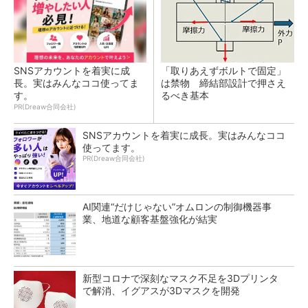
SNSアカウントを着実に成
「取りあえずボルトで固定」
長。実はみんなココ使ってま
は禁物 締結部設計で押さえ
す。
るべき基本
PR(Dreaw合同会社)
SNSアカウントを着実に成長。実はみんなココ
使ってます。
PR(Dreaw合同会社)
AI関連“だけじゃない”オムロンの制御機器事
業、地道な顧客基盤強化が結実
新型コロナで深刻なマスク不足を3Dプリンタ
で解消、イグアスが3Dマスクを開発