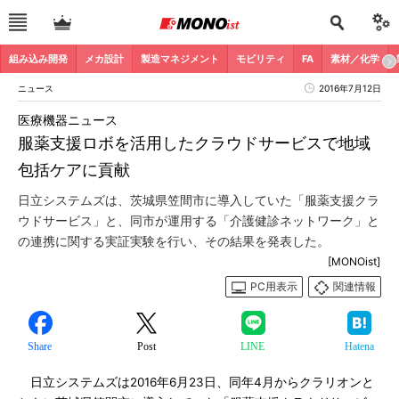
組み込み開発
メカ設計
製造マネジメント
モビリティ
FA
素材／化学
ニュース
2016年7月12日
医療機器ニュース
服薬支援ロボを活用したクラウドサービスで地域
包括ケアに貢献
日立システムズは、茨城県笠間市に導入していた「服薬支援クラ
ウドサービス」と、同市が運用する「介護健診ネットワーク」と
の連携に関する実証実験を行い、その結果を発表した。
[MONOist]
PC用表示
関連情報
Share
Post
LINE
Hatena
日立システムズは2016年6月23日、同年4月からクラリオンと