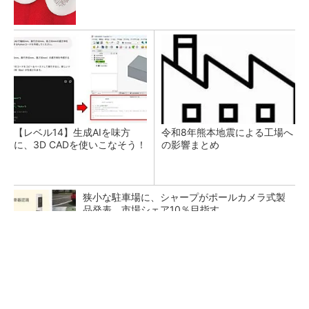
【レベル14】生成AIを味方
令和8年熊本地震による工場へ
に、3D CADを使いこなそう！
の影響まとめ
狭小な駐車場に、シャープがポールカメラ式製
品発表 市場シェア10％目指す
ルネサスが高崎工場を閉鎖へ、かつてはSiCデ
バイス生産の計画も