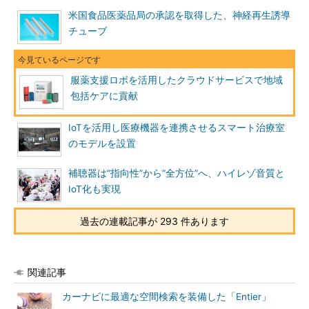
米国食品医薬品局の承認を取得した、神経再生誘導
チューブ
服薬支援ロボを活用したクラウドサービスで地域
包括ケアに貢献
IoTを活用し医療機器を連携させるスマート治療室
のモデルを設置
補聴器は“指向性”から“全方位”へ、ハイレゾ音質と
IoT化も実現
過去の連載記事が 293 件あります
関連記事
カーナビに最適な空間検索を装備した「Entier」