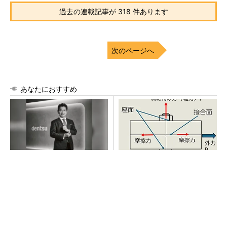
過去の連載記事が 318 件あります
次のページへ
あなたにおすすめ
「さすが」と言われる驚きや
「取りあえずボルトで固定」
感動を。新しい価値を生む電
は禁物 締結部設計で押さえ
通の挑戦
るべき基本
PR(dentsu Japan)
AI関連“だけじゃない”オムロンの制御機器事