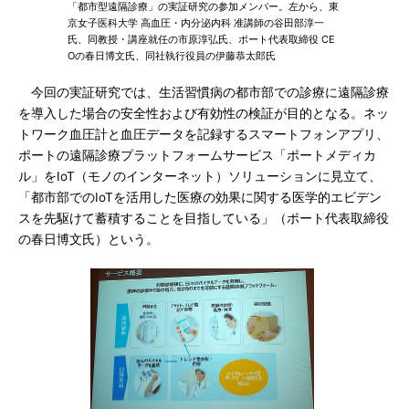
「都市型遠隔診療」の実証研究の参加メンバー。左から、東
京女子医科大学 高血圧・内分泌内科 准講師の谷田部淳一
氏、同教授・講座就任の市原淳弘氏、ポート代表取締役 CE
Oの春日博文氏、同社執行役員の伊藤恭太郎氏
今回の実証研究では、生活習慣病の都市部での診療に遠隔診療
を導入した場合の安全性および有効性の検証が目的となる。ネッ
トワーク血圧計と血圧データを記録するスマートフォンアプリ、
ポートの遠隔診療プラットフォームサービス「ポートメディカ
ル」をIoT（モノのインターネット）ソリューションに見立て、
「都市部でのIoTを活用した医療の効果に関する医学的エビデン
スを先駆けて蓄積することを目指している」（ポート代表取締役
の春日博文氏）という。