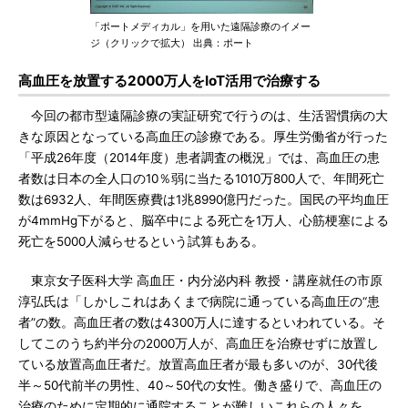
「ポートメディカル」を用いた遠隔診療のイメー
ジ（クリックで拡大） 出典：ポート
高血圧を放置する2000万人をIoT活用で治療する
今回の都市型遠隔診療の実証研究で行うのは、生活習慣病の大
きな原因となっている高血圧の診療である。厚生労働省が行った
「平成26年度（2014年度）患者調査の概況」では、高血圧の患
者数は日本の全人口の10％弱に当たる1010万800人で、年間死亡
数は6932人、年間医療費は1兆8990億円だった。国民の平均血圧
が4mmHg下がると、脳卒中による死亡を1万人、心筋梗塞による
死亡を5000人減らせるという試算もある。
東京女子医科大学 高血圧・内分泌内科 教授・講座就任の市原
淳弘氏は「しかしこれはあくまで病院に通っている高血圧の“患
者”の数。高血圧者の数は4300万人に達するといわれている。そ
してこのうち約半分の2000万人が、高血圧を治療せずに放置し
ている放置高血圧者だ。放置高血圧者が最も多いのが、30代後
半～50代前半の男性、40～50代の女性。働き盛りで、高血圧の
治療のために定期的に通院することが難しいこれらの人々を、