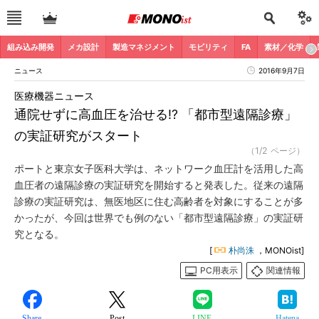
組み込み開発
メカ設計
製造マネジメント
モビリティ
FA
素材／化学
ニュース
2016年9月7日
医療機器ニュース
通院せずに高血圧を治せる!? 「都市型遠隔診療」
の実証研究がスタート
（1/2 ページ）
ポートと東京女子医科大学は、ネットワーク血圧計を活用した高
血圧者の遠隔診療の実証研究を開始すると発表した。従来の遠隔
診療の実証研究は、無医地区に住む高齢者を対象にすることが多
かったが、今回は世界でも例のない「都市型遠隔診療」の実証研
究となる。
[
朴尚洙
，MONOist]
PC用表示
関連情報
Share
Post
LINE
Hatena