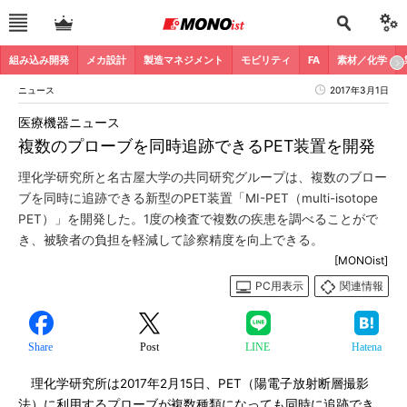
組み込み開発
メカ設計
製造マネジメント
モビリティ
FA
素材／化学
ニュース
2017年3月1日
医療機器ニュース
複数のプローブを同時追跡できるPET装置を開発
理化学研究所と名古屋大学の共同研究グループは、複数のブロー
ブを同時に追跡できる新型のPET装置「MI-PET（multi-isotope
PET）」を開発した。1度の検査で複数の疾患を調べることがで
き、被験者の負担を軽減して診察精度を向上できる。
[MONOist]
PC用表示
関連情報
Share
Post
LINE
Hatena
理化学研究所は2017年2月15日、PET（陽電子放射断層撮影
法）に利用するプローブが複数種類になっても同時に追跡でき