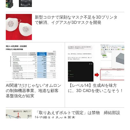
新型コロナで深刻なマスク不足を3Dプリンタ
で解消、イグアスが3Dマスクを開発
AI関連“だけじゃない”オムロン
【レベル14】生成AIを味方
の制御機器事業、地道な顧客
に、3D CADを使いこなそう！
基盤強化が結実
「取りあえずボルトで固定」は禁物 締結部設
計で押さえるべき基本