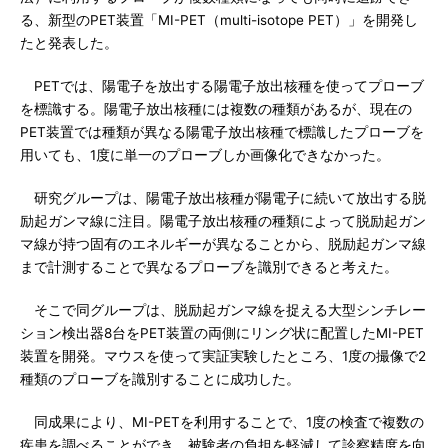
る、新型のPET装置「MI-PET（multi-isotope PET）」を開発し
たと発表した。
PETでは、陽電子を放出する陽電子放出核種を使ってプローブ
を標識する。陽電子放出核種には複数の種類があるが、現在の
PET装置では種類が異なる陽電子放出核種で標識したプローブを
用いても、1度に単一のプローブしか画像化できなかった。
研究グループは、陽電子放出核種が陽電子に続いて放出する脱
励起ガンマ線に注目。陽電子放出核種の種類によって脱励起ガン
マ線が持つ固有のエネルギーが異なることから、脱励起ガンマ線
まで計測することで異なるプローブを識別できると考えた。
そこで同グループは、脱励起ガンマ線を捉える大型シンチレー
ション検出器8台をPET装置の両側にリング状に配置したMI-PET
装置を開発。マウスを使って実証実験したところ、1度の撮像で2
種類のプローブを識別することに成功した。
同成果により、MI-PETを利用することで、1度の検査で複数の
疾患を調べることができ、被験者の負担を軽減して診察精度を向