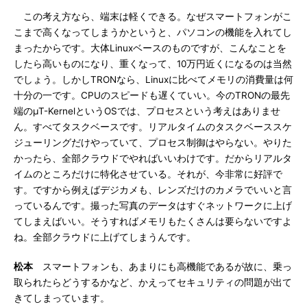
この考え方なら、端末は軽くできる。なぜスマートフォンがこ
こまで高くなってしまうかというと、パソコンの機能を入れてし
まったからです。大体Linuxベースのものですが、こんなことを
したら高いものになり、重くなって、10万円近くになるのは当然
でしょう。しかしTRONなら、Linuxに比べてメモリの消費量は何
十分の一です。CPUのスピードも遅くていい。今のTRONの最先
端のμT-KernelというOSでは、プロセスという考えはありませ
ん。すべてタスクベースです。リアルタイムのタスクベーススケ
ジューリングだけやっていて、プロセス制御はやらない。やりた
かったら、全部クラウドでやればいいわけです。だからリアルタ
イムのところだけに特化させている。それが、今非常に好評で
す。ですから例えばデジカメも、レンズだけのカメラでいいと言
っているんです。撮った写真のデータはすぐネットワークに上げ
てしまえばいい。そうすればメモリもたくさんは要らないですよ
ね。全部クラウドに上げてしまうんです。
松本
スマートフォンも、あまりにも高機能であるが故に、乗っ
取られたらどうするかなど、かえってセキュリティの問題が出て
きてしまっています。