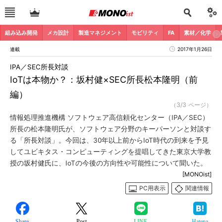
組み込み開発
メカ設計
製造マネジメント
モビリティ
FA
素材／化学
連載
2017年1月26日
IPA／SEC所長対談
IoTは本物か？：坂村健×SEC所長松本隆明（前
編）
（3/3 ページ）
情報処理推進機構 ソフトウェア高信頼化センター（IPA／SEC）
所長の松本隆明氏が、ソフトウェア分野のキーパーソンと対談す
る「所長対談」。今回は、30年以上前からIoT時代の到来を予見
してユビキタス・コンピューティングを提唱してきた東京大学教
授の坂村健氏に、IoTの今後の方向性や可能性について聞いた。
[MONOist]
PC用表示
関連情報
Share
Post
LINE
Hatena