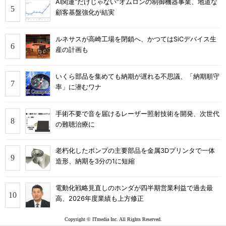
AI関連“だけじゃない”オムロンの制御機器事業、地道な
顧客基盤強化が結実
ルネサスが高崎工場を閉鎖へ、かつてはSiCデバイス生
産の計画も
いくら部品を集めても納期が遅れる不思議、「納期順守
率」に潜むワナ
手術不要で音を届けるレーザー照射技術を開発、次世代
の難聴治療に
老朽化したポンプの主要部品を金属3Dプリンタで一体
造形、納期を3分の1に短縮
電動化戦略見直しのホンダが四半期営業利益で過去最
高、2026年度業績も上方修正
Copyright © ITmedia Inc. All Rights Reserved.