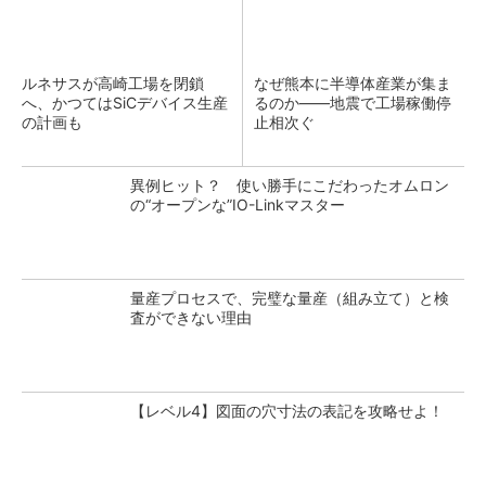
ルネサスが高崎工場を閉鎖
なぜ熊本に半導体産業が集ま
へ、かつてはSiCデバイス生産
るのか――地震で工場稼働停
の計画も
止相次ぐ
異例ヒット？ 使い勝手にこだわったオムロン
の“オープンな”IO-Linkマスター
量産プロセスで、完璧な量産（組み立て）と検
査ができない理由
【レベル4】図面の穴寸法の表記を攻略せよ！