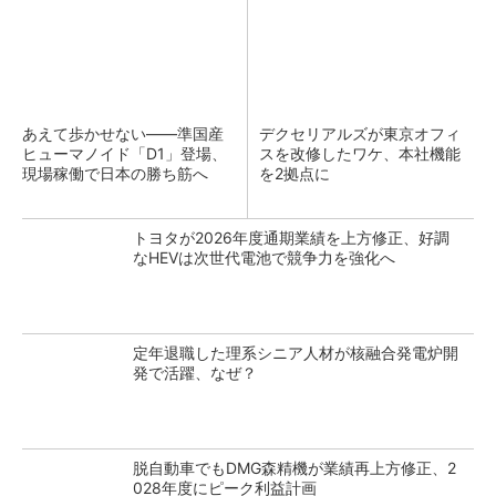
あえて歩かせない――準国産
デクセリアルズが東京オフィ
ヒューマノイド「D1」登場、
スを改修したワケ、本社機能
現場稼働で日本の勝ち筋へ
を2拠点に
トヨタが2026年度通期業績を上方修正、好調
なHEVは次世代電池で競争力を強化へ
定年退職した理系シニア人材が核融合発電炉開
発で活躍、なぜ？
脱自動車でもDMG森精機が業績再上方修正、2
028年度にピーク利益計画