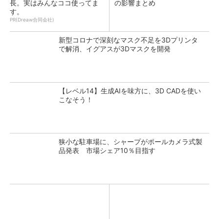
長。実はみんなココ使ってま
の影響まとめ
す。
PR(Dreaw合同会社)
新型コロナで深刻なマスク不足を3Dプリンタ
で解消、イグアスが3Dマスクを開発
【レベル14】生成AIを味方に、3D CADを使い
こなそう！
狭小な駐車場に、シャープがポールカメラ式製
品発表 市場シェア10％目指す