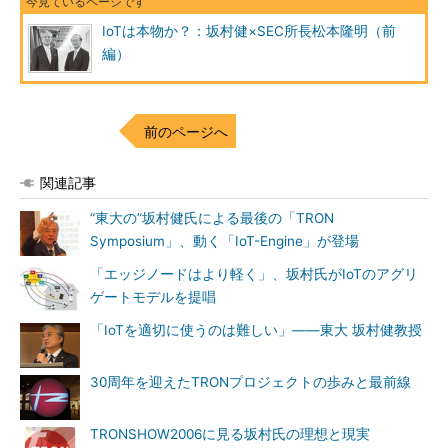
IoTは本物か？：坂村健×SEC所長松本隆明（前
編）
前のページへ
関連記事
“東大の”坂村健氏による最後の「TRON
Symposium」、動く「IoT-Engine」が登場
「エッジノードはより軽く」、坂村氏がIoTのアグリ
ゲートモデルを提唱
「IoTを適切に使うのは難しい」――東大 坂村健教授
30周年を迎えたTRONプロジェクトの歩みと最前線
TRONSHOW2006に見る坂村氏の理想と現実