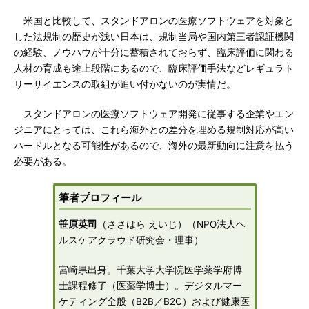
米国と比較して、スタンドアロンの医療ソフトウェアを対象と
した法規制の歴史が浅い日本は、規制当局や国内第三者認証機関
の経験、ノウハウが十分に蓄積されておらず、臨床評価に関わる
人材の育成も途上段階にあるので、臨床評価手法などレギュラト
リーサイエンスの取組が追い付かないのが実情だ。
スタンドアロンの医療ソフトウェア開発に従事する企業やエン
ジニアにとっては、これら海外との差分を埋める規制対応が高い
ハードルとなる可能性があるので、海外の最新動向に注意を払う
必要がある。
筆者プロフィール
笹原英司
（ささはら えいじ）（NPO法人ヘ
ルスケアクラウド研究会・理事）
宮崎県出身。千葉大学大学院医学薬学府博
士課程修了（医薬学博士）。デジタルマー
ケティング全般（B2B／B2C）および健康医