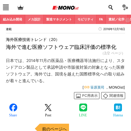
組み込み開発
メカ設計
製造マネジメント
モビリティ
FA
素材／化学
連載
2016年12月16日
海外医療技術トレンド（20）
海外で進む医療ソフトウェア臨床評価の標準化
（2/2 ページ）
日本では、2014年11月の医薬品・医療機器等法施行により、スタ
ンドアロン製品として承認申請や市販後対策の対象となった医療
ソフトウェア。海外では、国境を越えた国際標準化への取り組み
が着々と進んでいる。
[
笹原英司
，MONOist]
PC用表示
関連情報
Share
Post
LINE
Hatena
前のページへ