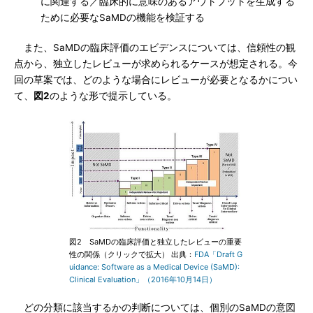
に関連する／臨床的に意味のあるアウトプットを生成する
ために必要なSaMDの機能を検証する
また、SaMDの臨床評価のエビデンスについては、信頼性の観
点から、独立したレビューが求められるケースが想定される。今
回の草案では、どのような場合にレビューが必要となるかについ
て、
図2
のような形で提示している。
図2 SaMDの臨床評価と独立したレビューの重要
性の関係（クリックで拡大） 出典：
FDA「Draft G
uidance: Software as a Medical Device (SaMD):
Clinical Evaluation」（2016年10月14日）
どの分類に該当するかの判断については、個別のSaMDの意図