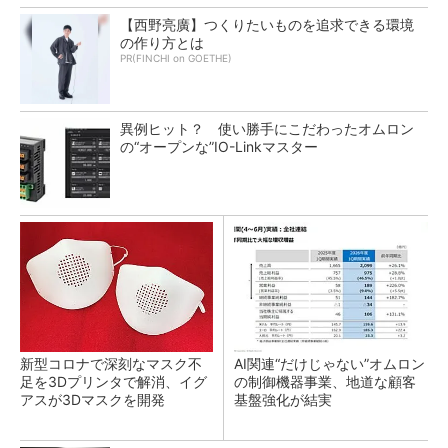
【西野亮廣】つくりたいものを追求できる環境
の作り方とは
PR(FINCHI on GOETHE)
異例ヒット？ 使い勝手にこだわったオムロン
の“オープンな”IO-Linkマスター
新型コロナで深刻なマスク不
AI関連“だけじゃない”オムロン
足を3Dプリンタで解消、イグ
の制御機器事業、地道な顧客
アスが3Dマスクを開発
基盤強化が結実