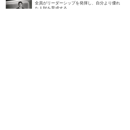
全員がリーダーシップを発揮し、自分より優れ
た人財を育成する
PR(dentsu Japan)
【レベル14】生成AIを味方に、3D CADを使い
こなそう！
「取りあえずボルトで固定」は禁物 締結部設
計で押さえるべき基本