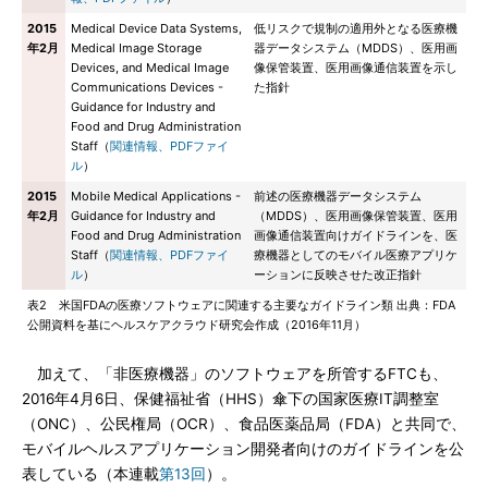
2015
Medical Device Data Systems,
低リスクで規制の適用外となる医療機
年2月
Medical Image Storage
器データシステム（MDDS）、医用画
Devices, and Medical Image
像保管装置、医用画像通信装置を示し
Communications Devices -
た指針
Guidance for Industry and
Food and Drug Administration
Staff（
関連情報、PDFファイ
ル
）
2015
Mobile Medical Applications -
前述の医療機器データシステム
年2月
Guidance for Industry and
（MDDS）、医用画像保管装置、医用
Food and Drug Administration
画像通信装置向けガイドラインを、医
Staff（
関連情報、PDFファイ
療機器としてのモバイル医療アプリケ
ル
）
ーションに反映させた改正指針
表2 米国FDAの医療ソフトウェアに関連する主要なガイドライン類 出典：FDA
公開資料を基にヘルスケアクラウド研究会作成（2016年11月）
加えて、「非医療機器」のソフトウェアを所管するFTCも、
2016年4月6日、保健福祉省（HHS）傘下の国家医療IT調整室
（ONC）、公民権局（OCR）、食品医薬品局（FDA）と共同で、
モバイルヘルスアプリケーション開発者向けのガイドラインを公
表している（本連載
第13回
）。