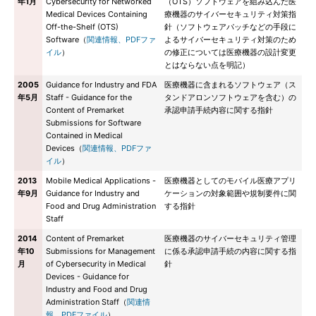
年1月
Cybersecurity for Networked
（OTS）ソフトウェアを組み込んだ医
Medical Devices Containing
療機器のサイバーセキュリティ対策指
Off-the-Shelf (OTS)
針（ソフトウェアパッチなどの手段に
Software（
関連情報、PDFファ
よるサイバーセキュリティ対策のため
イル
）
の修正については医療機器の設計変更
とはならない点を明記）
2005
Guidance for Industry and FDA
医療機器に含まれるソフトウェア（ス
年5月
Staff - Guidance for the
タンドアロンソフトウェアを含む）の
Content of Premarket
承認申請手続内容に関する指針
Submissions for Software
Contained in Medical
Devices（
関連情報、PDFファ
イル
）
2013
Mobile Medical Applications -
医療機器としてのモバイル医療アプリ
年9月
Guidance for Industry and
ケーションの対象範囲や規制要件に関
Food and Drug Administration
する指針
Staff
2014
Content of Premarket
医療機器のサイバーセキュリティ管理
年10
Submissions for Management
に係る承認申請手続の内容に関する指
月
of Cybersecurity in Medical
針
Devices - Guidance for
Industry and Food and Drug
Administration Staff（
関連情
報、PDFファイル
）