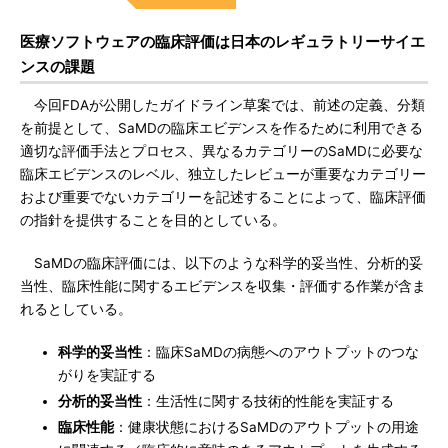
医療ソフトウェアの臨床評価は日本のレギュラトリーサイエ
ンスの課題
今回FDAが公開したガイドライン草案では、前述の定義、分類
を前提として、SaMDの臨床エビデンスを作るために利用できる
適切な評価手法とプロセス、異なるカテゴリーのSaMDに必要な
臨床エビデンスのレベル、独立したレビューが重要なカテゴリー
および重要でないカテゴリーを記述することによって、臨床評価
の指針を提供することを目的としている。
SaMDの臨床評価には、以下のような科学的妥当性、分析的妥
当性、臨床性能に関するエビデンスを収集・評価する作業が含ま
れるとしている。
科学的妥当性
：臨床SaMDの病態へのアウトプットのつな
がりを実証する
分析的妥当性
：生活性に関する技術的性能を実証する
臨床性能
：健康状態におけるSaMDのアウトプットの用途