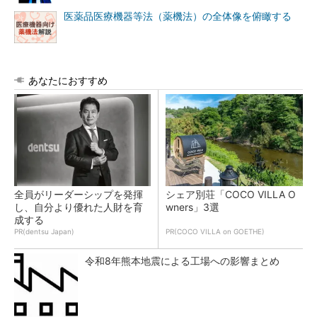
医薬品医療機器等法（薬機法）の全体像を俯瞰する
あなたにおすすめ
全員がリーダーシップを発揮
シェア別荘「COCO VILLA O
し、自分より優れた人財を育
wners」3選
成する
PR(dentsu Japan)
PR(COCO VILLA on GOETHE)
令和8年熊本地震による工場への影響まとめ