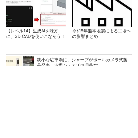
【レベル14】生成AIを味方
令和8年熊本地震による工場へ
に、3D CADを使いこなそう！
の影響まとめ
狭小な駐車場に、シャープがポールカメラ式製
品発表 市場シェア10％目指す
ルネサスが高崎工場を閉鎖へ、かつてはSiCデ
バイス生産の計画も
なぜ熊本に半導体産業が集まるのか――地震で
工場稼働停止相次ぐ