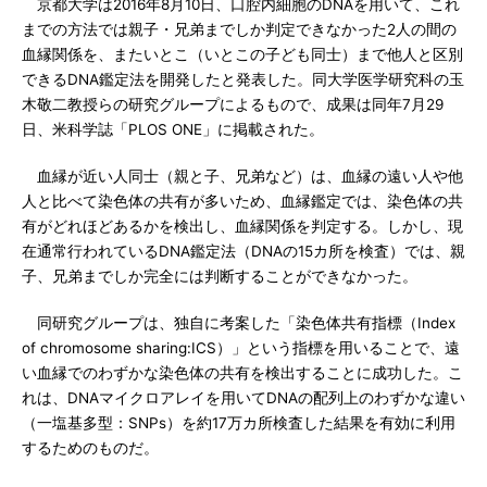
京都大学は2016年8月10日、口腔内細胞のDNAを用いて、これ
までの方法では親子・兄弟までしか判定できなかった2人の間の
血縁関係を、またいとこ（いとこの子ども同士）まで他人と区別
できるDNA鑑定法を開発したと発表した。同大学医学研究科の玉
木敬二教授らの研究グループによるもので、成果は同年7月29
日、米科学誌「PLOS ONE」に掲載された。
血縁が近い人同士（親と子、兄弟など）は、血縁の遠い人や他
人と比べて染色体の共有が多いため、血縁鑑定では、染色体の共
有がどれほどあるかを検出し、血縁関係を判定する。しかし、現
在通常行われているDNA鑑定法（DNAの15カ所を検査）では、親
子、兄弟までしか完全には判断することができなかった。
同研究グループは、独自に考案した「染色体共有指標（Index
of chromosome sharing:ICS）」という指標を用いることで、遠
い血縁でのわずかな染色体の共有を検出することに成功した。こ
れは、DNAマイクロアレイを用いてDNAの配列上のわずかな違い
（一塩基多型：SNPs）を約17万カ所検査した結果を有効に利用
するためのものだ。