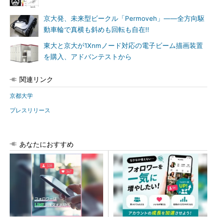
京大発、未来型ビークル「Permoveh」――全方向駆
動車輪で真横も斜めも回転も自在!!
東大と京大が1Xnmノード対応の電子ビーム描画装置
を購入、アドバンテストから
関連リンク
京都大学
プレスリリース
あなたにおすすめ