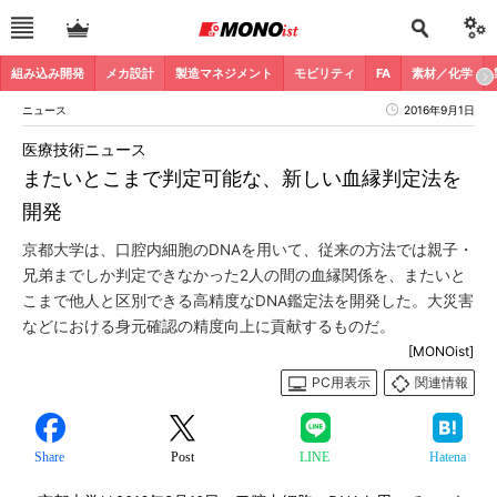
組み込み開発
メカ設計
製造マネジメント
モビリティ
FA
素材／化学
ニュース
2016年9月1日
医療技術ニュース
またいとこまで判定可能な、新しい血縁判定法を
開発
京都大学は、口腔内細胞のDNAを用いて、従来の方法では親子・
兄弟までしか判定できなかった2人の間の血縁関係を、またいと
こまで他人と区別できる高精度なDNA鑑定法を開発した。大災害
などにおける身元確認の精度向上に貢献するものだ。
[MONOist]
PC用表示
関連情報
Share
Post
LINE
Hatena