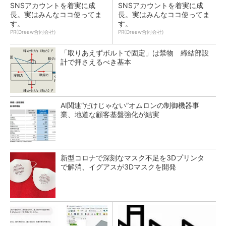
SNSアカウントを着実に成
SNSアカウントを着実に成
長。実はみんなココ使ってま
長。実はみんなココ使ってま
す。
す。
PR(Dreaw合同会社)
PR(Dreaw合同会社)
「取りあえずボルトで固定」は禁物 締結部設
計で押さえるべき基本
AI関連“だけじゃない”オムロンの制御機器事
業、地道な顧客基盤強化が結実
新型コロナで深刻なマスク不足を3Dプリンタ
で解消、イグアスが3Dマスクを開発