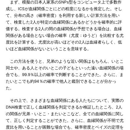
まず、模擬の日本人家系のSNPs型をコンピュータ上で多数作
成し、ICSが血縁関係ごとにどの程度になるかを推定した。そし
て、分布の高さ（確率密度）を利用する新しい計算方法を用い
て、検査した2人が特定の血縁関係にあるかどうかを確率的に評
価する。検査する2人の間の血縁関係が予想できる場合は、血縁
関係がある場合とない場合の確率（尤度：ゆうど）を比較する尤
度比を計算する。尤度比が高いほどその2人は血縁者らしく、低
いほど血縁関係がないということを意味する。
この方法を使うと、兄弟のような近い関係はもちろん、いとこ
同士や、ある人とそのいとこの子どもといった遠い血縁関係の場
合でも、99.9％以上の確率で判断することができた。さらに、ま
たいとこでも約94％の確率で他人と鑑別できることが分かっ
た。
その上で、さまざまな血縁関係にある人たちについて、実際の
DNA検査で正しく血縁関係を判定できるか検証したところ、2人
の関係が兄弟・いとこ・またいとこなど、全ての血縁関係に関し
て、正しく判定することができた。さらに、血縁関係が不明で尤
度比を用いることが困難な場合でも、確率密度とベイズの定理を