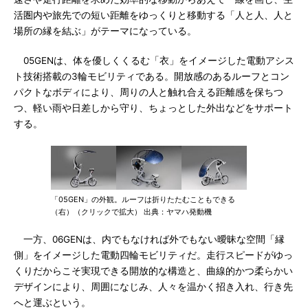
活圏内や旅先での短い距離をゆっくりと移動する「人と人、人と
場所の縁を結ぶ」がテーマになっている。
05GENは、体を優しくくるむ「衣」をイメージした電動アシス
ト技術搭載の3輪モビリティである。開放感のあるルーフとコン
パクトなボディにより、周りの人と触れ合える距離感を保ちつ
つ、軽い雨や日差しから守り、ちょっとした外出などをサポート
する。
「05GEN」の外観。ルーフは折りたたむこともできる
（右）（クリックで拡大） 出典：ヤマハ発動機
一方、06GENは、内でもなければ外でもない曖昧な空間「縁
側」をイメージした電動四輪モビリティだ。走行スピードがゆっ
くりだからこそ実現できる開放的な構造と、曲線的かつ柔らかい
デザインにより、周囲になじみ、人々を温かく招き入れ、行き先
へと運ぶという。