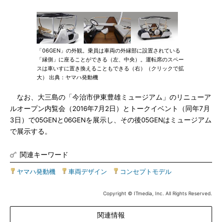
「06GEN」の外観。乗員は車両の外縁部に設置されている
「縁側」に座ることができる（左、中央）。運転席のスペー
スは車いすに置き換えることもできる（右）（クリックで拡
大） 出典：ヤマハ発動機
なお、大三島の「今治市伊東豊雄ミュージアム」のリニューア
ルオープン内覧会（2016年7月2日）とトークイベント（同年7月
3日）で05GENと06GENを展示し、その後05GENはミュージアム
で展示する。
関連キーワード
ヤマハ発動機
|
車両デザイン
|
コンセプトモデル
Copyright © ITmedia, Inc. All Rights Reserved.
関連情報