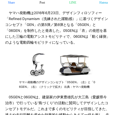
Share
Post
LINE
Hatena
ヤマハ発動機は2016年6月23日、デザインフィロソフィー
「Refined Dynamism（洗練された躍動感）」に基づくデザイン
コンセプト「GEN」の第5弾／第6弾となる「05GEN」と
「06GEN」を制作したと発表した。05GENは「衣」の発想を基
にした三輪の電動アシストモビリティで、06GENは「動く縁側」
のような電動四輪モビリティになっている。
ヤマハ発動機のデザインコンセプト「05GEN」（左）と「0
6GEN」（右）（クリックで拡大） 出典：ヤマハ発動機
05GENと06GENは、建築家の伊東豊雄氏が大三島（愛媛県今
治市）で行っている“島づくり”の活動に賛同してデザインしたコ
ンセプトモデルだ。これまで多くのモビリティが目指してきた、
速さや走行距離を求めた効率的な移動からあえて一線を画し、生