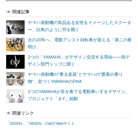
関連記事
ヤマハ発動機の気品ある女性をイメージしたスクータ
ー、白鳥のように羽を開く
次の20年へ、電動アシスト自転車が迎える「第二の夜
明け」
2つの「YAMAHA」がデザイン交流する理由――両デ
ザイン部門トップに聞く
ヤマハ発動機の“乗る楽器”とヤマハの“愛着の乗り
物”、息づくYAMAHAのDNA
2つのYAMAHAが音を奏でる電動車いすをデザイン、
プロジェクト「＆Y」始動
関連リンク
「05GEN」「06GEN」の紹介Webサイト