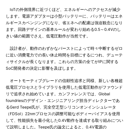
IoTの外側境界に近づくほど、エネルギーへのアクセスが減少
します。電源アダプターは小型バッテリーに、バッテリーはエネ
ルギースカベンジングになり、省エネへの配慮は強迫観念になり
ます。回路デザインの基本ルールが変わり始める0.5～0.4Vのし
きい値の範囲でさえ、低電圧動作が当然です。
設計者が、動作のわずかなバーストによって時々中断するゼロ
に近い消費電力での長い休止時間を目標にするにつれ、デューテ
ィサイクルが長くなります。これらの方策の全てがIPに関する
SoC開発者の決定に影響を及ぼします。
オートモーティブグレードの信頼性追求と同様、新しい各種超
低電圧プロセスとライブラリを使用した低電圧動作がファウンド
リで追求され始めています。カンファレンスでは、Global
foundriesのデザイン・エンジニアリング担当ディレクターであ
るGerd Teepe氏が、完全空乏型シリコンオンインシュレータ
（FDSoI）22nmプロセスの調整可能なボディーバイアスを使用
して、性能損失を最小化した0.4V動作を達成する取り組みについ
て説明しました。Teepe氏の論文によると、0.4V電源の