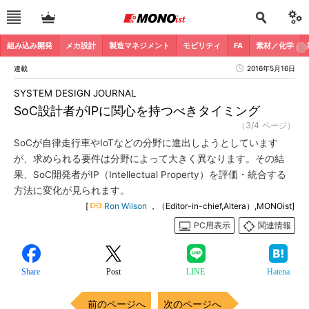
組み込み開発
メカ設計
製造マネジメント
モビリティ
FA
素材／化学
連載
2016年5月16日
SYSTEM DESIGN JOURNAL
SoC設計者がIPに関心を持つべきタイミング
（3/4 ページ）
SoCが自律走行車やIoTなどの分野に進出しようとしています
が、求められる要件は分野によって大きく異なります。その結
果、SoC開発者がIP（Intellectual Property）を評価・統合する
方法に変化が見られます。
[
Ron Wilson
，（Editor-in-chief,Altera）,MONOist]
PC用表示
関連情報
Share
Post
LINE
Hatena
前のページへ
次のページへ