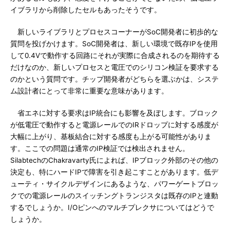
イブラリから削除したセルもあったそうです。
新しいライブラリとプロセスコーナーがSoC開発者に初歩的な
質問を投げかけます。SoC開発者は、新しい環境で既存IPを使用
して0.4Vで動作する回路にそれが実際に合成されるのを期待する
だけなのか、新しいプロセスと電圧でのシリコン検証を要求する
のかという質問です。チップ開発者がどちらを選ぶかは、システ
ム設計者にとって非常に重要な意味があります。
省エネに対する要求はIP統合にも影響を及ぼします。ブロック
が低電圧で動作すると電源レールでのIRドロップに対する感度が
大幅に上がり、基板結合に対する感度も上がる可能性がありま
す。ここでの問題は通常のIP検証では検出されません。
SilabtechのChakravarty氏によれば、IPブロック外部のその他の
決定も、特にハードIPで障害を引き起こすことがあります。低デ
ューティ・サイクルデザインにあるような、パワーゲートブロッ
クでの電源レールのスイッチングトランジスタは既存のIPと連動
するでしょうか。I/Oピンへのマルチプレクサについてはどうで
しょうか。