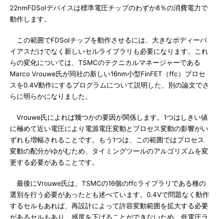
22nmFDSoIデバイスは標準電圧チップのわずか8％の消費電力で
動作します。
この範囲でFDSoIチップを動作させるには、大きなボディーバ
イアスだけでなく新しいセルライブラリも必要になります。これ
らの変化については、TSMCのテクニカルマネージャーである
Marco Vrouwe氏が同社の新しい16nm小型FinFET（ffc）プロセ
スを0.4V動作にするプログラムについて説明した、別の論文でさ
らに明らかになりました。
Vrouwe氏によれば幾つかの要因が関係します。1つはしきい値
に極めて近い電圧により電源電圧変動とプロセス変動の影響がい
ずれも増幅されることです。もう1つは、この範囲ではプロセス
変動の配分がゆがむため、タイミングツールのアルゴリズムを変
更する必要があることです。
最後にVrouwe氏は、TSMCの16個のffcライブラリである種の
選別を行う必要があったとも述べています。0.4Vで問題なく動作
するセルもあれば、再設計によって許容変動範囲を拡大する必要
があるセルもあり、感度を下げることができないため、低電圧ラ