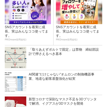
SNSアカウントを着実に成
SNSアカウントを着実に成
長。実はみんなココ使ってま
長。実はみんなココ使ってま
す。
す。
PR(Dreaw合同会社)
PR(Dreaw合同会社)
「取りあえずボルトで固定」は禁物 締結部設
計で押さえるべき基本
AI関連“だけじゃない”オムロンの制御機器事
業、地道な顧客基盤強化が結実
新型コロナで深刻なマスク不足を3Dプリンタ
で解消、イグアスが3Dマスクを開発