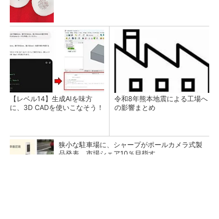
【レベル14】生成AIを味方
令和8年熊本地震による工場へ
に、3D CADを使いこなそう！
の影響まとめ
狭小な駐車場に、シャープがポールカメラ式製
品発表 市場シェア10％目指す
ルネサスが高崎工場を閉鎖へ、かつてはSiCデ
バイス生産の計画も