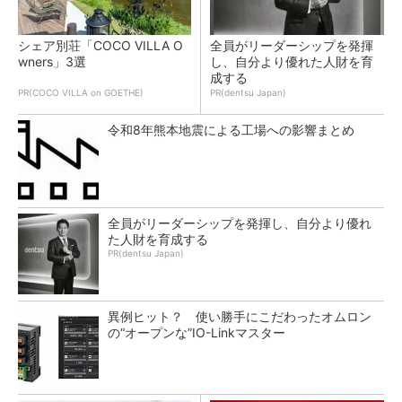
シェア別荘「COCO VILLA O
全員がリーダーシップを発揮
wners」3選
し、自分より優れた人財を育
成する
PR(COCO VILLA on GOETHE)
PR(dentsu Japan)
令和8年熊本地震による工場への影響まとめ
全員がリーダーシップを発揮し、自分より優れ
た人財を育成する
PR(dentsu Japan)
異例ヒット？ 使い勝手にこだわったオムロン
の“オープンな”IO-Linkマスター