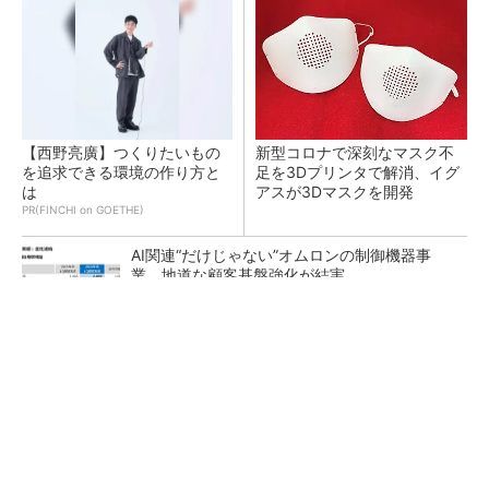
【西野亮廣】つくりたいもの
新型コロナで深刻なマスク不
を追求できる環境の作り方と
足を3Dプリンタで解消、イグ
は
アスが3Dマスクを開発
PR(FINCHI on GOETHE)
AI関連“だけじゃない”オムロンの制御機器事
業、地道な顧客基盤強化が結実
【レベル14】生成AIを味方に、3D CADを使い
こなそう！
「取りあえずボルトで固定」は禁物 締結部設