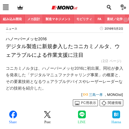
組み込み開発
メカ設計
製造マネジメント
モビリティ
FA
素材／化学
ニュース
2016年5月2日
ハノーバーメッセ2016
デジタル製造に新規参入したコニカミノルタ、ウ
ェアラブルによる作業支援に注目
（2/2 ページ）
コニカミノルタは、ハノーバーメッセ2016に初出展。同社が参入
を発表した「デジタルマニュファクチャリング事業」の概要と、
その要素技術となるウェアラブルデバイスやレーザーレーダーな
どの技術を紹介した。
[
三島一孝
，MONOist]
PC用表示
関連情報
Share
Post
LINE
Hatena