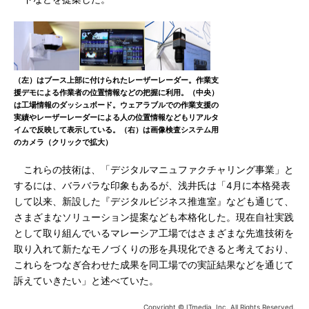
（左）はブース上部に付けられたレーザーレーダー。作業支
援デモによる作業者の位置情報などの把握に利用。（中央）
は工場情報のダッシュボード。ウェアラブルでの作業支援の
実績やレーザーレーダーによる人の位置情報などもリアルタ
イムで反映して表示している。（右）は画像検査システム用
のカメラ（クリックで拡大）
これらの技術は、「デジタルマニュファクチャリング事業」と
するには、バラバラな印象もあるが、浅井氏は「4月に本格発表
して以来、新設した『デジタルビジネス推進室』なども通じて、
さまざまなソリューション提案なども本格化した。現在自社実践
として取り組んでいるマレーシア工場ではさまざまな先進技術を
取り入れて新たなモノづくりの形を具現化できると考えており、
これらをつなぎ合わせた成果を同工場での実証結果などを通じて
訴えていきたい」と述べていた。
Copyright © ITmedia, Inc. All Rights Reserved.