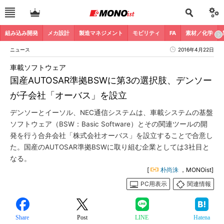
組み込み開発
メカ設計
製造マネジメント
モビリティ
FA
素材／化学
ニュース
2016年4月22日
車載ソフトウェア
国産AUTOSAR準拠BSWに第3の選択肢、デンソー
が子会社「オーバス」を設立
デンソーとイーソル、NEC通信システムは、車載システムの基盤
ソフトウェア（BSW：Basic Software）とその関連ツールの開
発を行う合弁会社「株式会社オーバス」を設立することで合意し
た。国産のAUTOSAR準拠BSWに取り組む企業としては3社目と
なる。
[
朴尚洙
，MONOist]
PC用表示
関連情報
Share
Post
LINE
Hatena