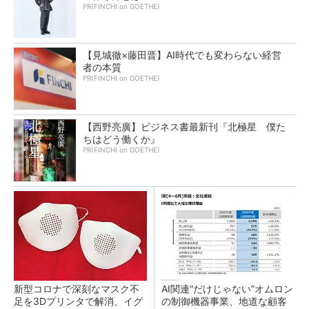
PR(FINCHI on GOETHE)
【見城徹×藤田晋】AI時代でも変わらない経営
者の本質
PR(FINCHI on GOETHE)
【西野亮廣】ビジネス書最新刊『北極星 僕た
ちはどう働くか』
PR(FINCHI on GOETHE)
新型コロナで深刻なマスク不
AI関連“だけじゃない”オムロン
足を3Dプリンタで解消、イグ
の制御機器事業、地道な顧客