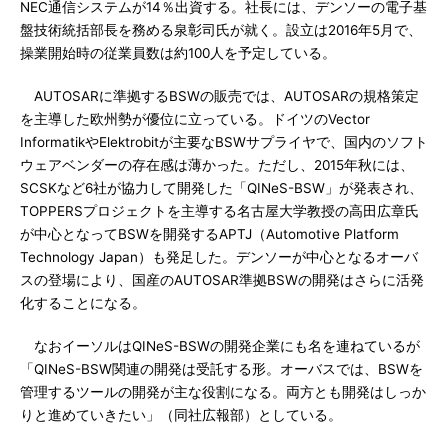
NEC通信システムが14％出資する。社長には、デンソーの電子基
盤技術統括部長を務める泉彰司氏が就く。設立は2016年5月で、
操業開始時の従業員数は約100人を予定している。
AUTOSARに準拠するBSWの販売では、AUTOSARの規格策定
を主導した欧州勢が優位に立っている。ドイツのVector
InformatikやElektrobitが主要なBSWサプライヤで、国内のソフト
ウェアベンダーの存在感は薄かった。ただし、2015年秋には、
SCSKなど6社が協力して開発した「QINeS-BSW」が発表され、
TOPPERSプロジェクトを主導する名古屋大学教授の高田広章氏
が中心となってBSWを開発するAPTJ（Automotive Platform
Technology Japan）も発足した。デンソーが中心となるオーバ
スの登場により、国産のAUTOSAR準拠BSWの開発はさらに活発
化することになる。
なおイーソルはQINeS-BSWの開発企業にも名を連ねているが
「QINeS-BSW関連の開発は受託する形。オーバスでは、BSWを
管理するツールの開発が主な役割になる。両方とも開発はしっか
りと進めていきたい」（同社広報部）としている。