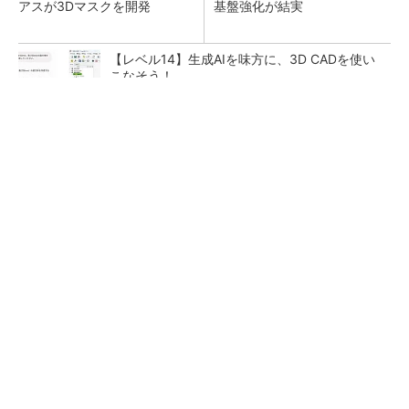
アスが3Dマスクを開発
基盤強化が結実
【レベル14】生成AIを味方に、3D CADを使い
こなそう！
【見城徹×藤田晋】AI時代でも変わらない経営
者の本質
PR(FINCHI on GOETHE)
「取りあえずボルトで固定」は禁物 締結部設
計で押さえるべき基本