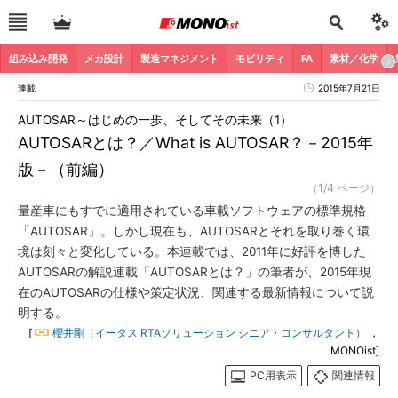
組み込み開発
メカ設計
製造マネジメント
モビリティ
FA
素材／化学
連載
2015年7月21日
AUTOSAR～はじめの一歩、そしてその未来（1）
AUTOSARとは？／What is AUTOSAR？－2015年
版－（前編）
（1/4 ページ）
量産車にもすでに適用されている車載ソフトウェアの標準規格
「AUTOSAR」。しかし現在も、AUTOSARとそれを取り巻く環
境は刻々と変化している。本連載では、2011年に好評を博した
AUTOSARの解説連載「AUTOSARとは？」の筆者が、2015年現
在のAUTOSARの仕様や策定状況、関連する最新情報について説
明する。
[
櫻井剛（イータス RTAソリューション シニア・コンサルタント）
，
MONOist]
PC用表示
関連情報