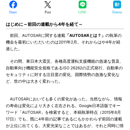
Share
Post
LINE
Hatena
はじめに～前回の連載から4年を経て～
前回、AUTOSARに関する連載
「AUTOSARとは？」
の執筆の
機会を最初にいただいたのは2011年2月。それからはや4年が経
過した。
その間、東日本大震災、各種高度運転支援機能の急速な普及、
自動車向け機能安全規格であるISO 26262の正式発行、自動車の
セキュリティに対する注目度の変化、国際情勢の急激な変化な
ど、世の中は大きく変わった。
AUTOSARにおいても多くの変化があった。当然ながら、情報
の寿命は変化により大きく左右される。Google日本語版でキー
ワード「AUTOSAR」を検索すると、本稿執筆時点（2015年6月
17日）でも、既に4年前の記事であるにもかかわらず前回の連載
が上位に出てくる。大変光栄なことではあるが、それと同時に情