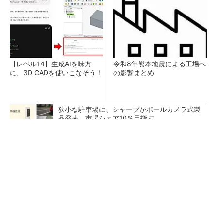
【レベル14】生成AIを味方
令和8年熊本地震による工場へ
に、3D CADを使いこなそう！
の影響まとめ
狭小な駐車場に、シャープがポールカメラ式製
品発表 市場シェア10％目指す
ルネサスが高崎工場を閉鎖へ、かつてはSiCデ
バイス生産の計画も
なぜ熊本に半導体産業が集まるのか――地震で