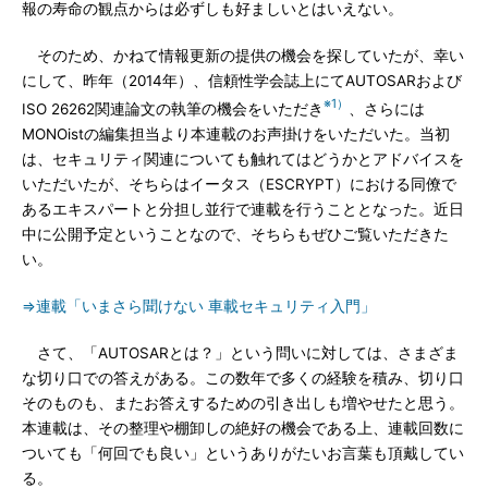
報の寿命の観点からは必ずしも好ましいとはいえない。
そのため、かねて情報更新の提供の機会を探していたが、幸い
にして、昨年（2014年）、信頼性学会誌上にてAUTOSARおよび
※1）
ISO 26262関連論文の執筆の機会をいただき
、さらには
MONOistの編集担当より本連載のお声掛けをいただいた。当初
は、セキュリティ関連についても触れてはどうかとアドバイスを
いただいたが、そちらはイータス（ESCRYPT）における同僚で
あるエキスパートと分担し並行で連載を行うこととなった。近日
中に公開予定ということなので、そちらもぜひご覧いただきた
い。
⇒連載「いまさら聞けない 車載セキュリティ入門」
さて、「AUTOSARとは？」という問いに対しては、さまざま
な切り口での答えがある。この数年で多くの経験を積み、切り口
そのものも、またお答えするための引き出しも増やせたと思う。
本連載は、その整理や棚卸しの絶好の機会である上、連載回数に
ついても「何回でも良い」というありがたいお言葉も頂戴してい
る。