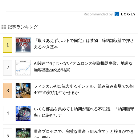
Recommended by
記事ランキング
「取りあえずボルトで固定」は禁物 締結部設計で押さ
えるべき基本
AI関連“だけじゃない”オムロンの制御機器事業、地道な
顧客基盤強化が結実
フィジカルAIに注力するインテル、組み込み市場での約
40年の実績を生かせるか
いくら部品を集めても納期が遅れる不思議、「納期順守
率」に潜むワナ
量産プロセスで、完璧な量産（組み立て）と検査ができ
ない理由