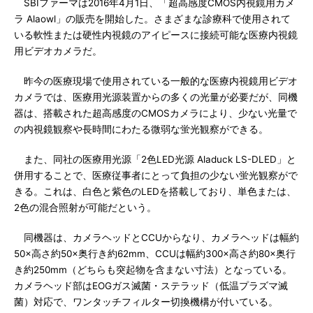
SBIファーマは2016年4月1日、「超高感度CMOS内視鏡用カメ
ラ Alaowl」の販売を開始した。さまざまな診療科で使用されて
いる軟性または硬性内視鏡のアイピースに接続可能な医療内視鏡
用ビデオカメラだ。
昨今の医療現場で使用されている一般的な医療内視鏡用ビデオ
カメラでは、医療用光源装置からの多くの光量が必要だが、同機
器は、搭載された超高感度のCMOSカメラにより、少ない光量で
の内視鏡観察や長時間にわたる微弱な蛍光観察ができる。
また、同社の医療用光源「2色LED光源 Aladuck LS-DLED」と
併用することで、医療従事者にとって負担の少ない蛍光観察がで
きる。これは、白色と紫色のLEDを搭載しており、単色または、
2色の混合照射が可能だという。
同機器は、カメラヘッドとCCUからなり、カメラヘッドは幅約
50×高さ約50×奥行き約62mm、CCUは幅約300×高さ約80×奥行
き約250mm（どちらも突起物を含まない寸法）となっている。
カメラヘッド部はEOGガス滅菌・ステラッド（低温プラズマ滅
菌）対応で、ワンタッチフィルター切換機構が付いている。