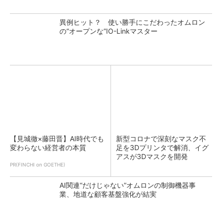
異例ヒット？ 使い勝手にこだわったオムロン
の“オープンな”IO-Linkマスター
【見城徹×藤田晋】AI時代でも
新型コロナで深刻なマスク不
変わらない経営者の本質
足を3Dプリンタで解消、イグ
アスが3Dマスクを開発
PR(FINCHI on GOETHE)
AI関連“だけじゃない”オムロンの制御機器事
業、地道な顧客基盤強化が結実