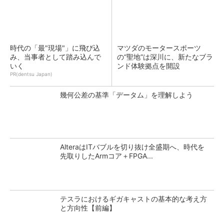
時代の「最"現場"」に飛び込
マツダのモータースポーツ
み、当事者として踏み込んで
の“聖地”は深川に、新たなブラ
いく
ンド体験拠点を開設
PR(dentsu Japan)
幾何公差の基準「データム」を理解しよう
AlteraはITバブルを切り抜け全盛期へ、時代を
先取りしたArmコア＋FPGA...
テスラにおけるギガキャストの基本的な考え方
と方向性【前編】