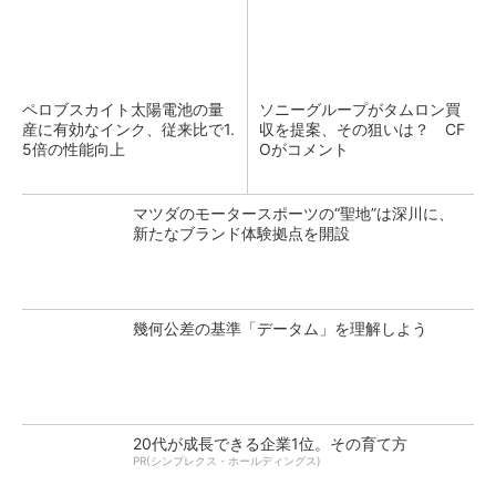
ペロブスカイト太陽電池の量
ソニーグループがタムロン買
産に有効なインク、従来比で1.
収を提案、その狙いは？ CF
5倍の性能向上
Oがコメント
マツダのモータースポーツの“聖地”は深川に、
新たなブランド体験拠点を開設
幾何公差の基準「データム」を理解しよう
20代が成長できる企業1位。その育て方
PR(シンプレクス・ホールディングス)