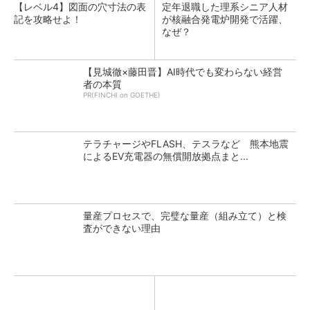
【レベル4】図面の穴寸法の表
定年退職した理系シニア人材
記を攻略せよ！
が核融合発電炉開発で活躍、
なぜ？
【見城徹×藤田晋】AI時代でも変わらない経営
者の本質
PR(FINCHI on GOETHE)
テラチャージやFLASH、テスラなど 熊本地震
によるEV充電器の無償開放拠点まと...
量産プロセスで、完璧な量産（組み立て）と検
査ができない理由