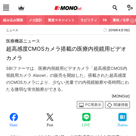
組み込み開発
メカ設計
製造マネジメント
モビリティ
FA
素材／化学
ニュース
2016年4月19日
医療機器ニュース
超高感度CMOSカメラ搭載の医療内視鏡用ビデオ
カメラ
SBIファーマは、医療内視鏡用ビデオカメラ「超高感度CMOS内
視鏡用カメラ Alaowl」の販売を開始した。搭載された超高感度
のCMOSカメラにより、少ない光量での内視鏡観察や長時間にわ
たる微弱な蛍光観察ができる。
[MONOist]
PC用表示
関連情報
Share
Post
LINE
Hatena