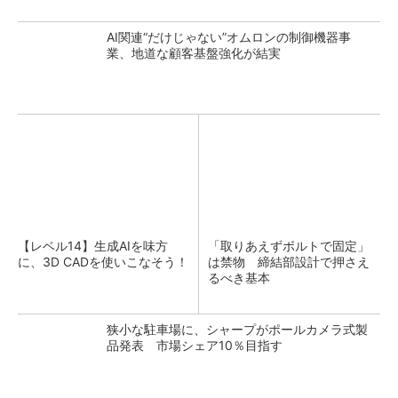
AI関連“だけじゃない”オムロンの制御機器事
業、地道な顧客基盤強化が結実
【レベル14】生成AIを味方
「取りあえずボルトで固定」
に、3D CADを使いこなそう！
は禁物 締結部設計で押さえ
るべき基本
狭小な駐車場に、シャープがポールカメラ式製
品発表 市場シェア10％目指す