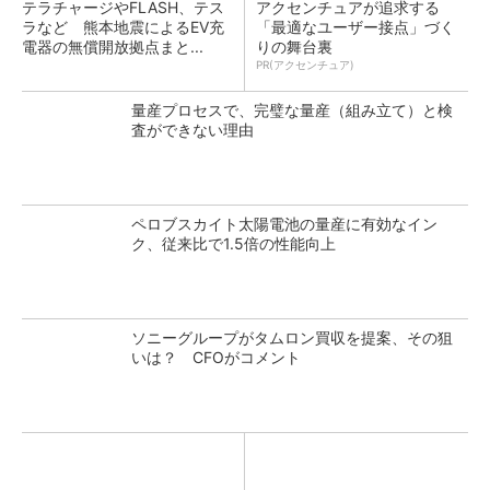
テラチャージやFLASH、テス
アクセンチュアが追求する
ラなど 熊本地震によるEV充
「最適なユーザー接点」づく
電器の無償開放拠点まと...
りの舞台裏
PR(アクセンチュア)
量産プロセスで、完璧な量産（組み立て）と検
査ができない理由
ペロブスカイト太陽電池の量産に有効なイン
ク、従来比で1.5倍の性能向上
ソニーグループがタムロン買収を提案、その狙
いは？ CFOがコメント