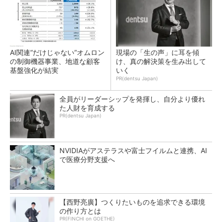
AI関連“だけじゃない”オムロン
現場の「生の声」に耳を傾
の制御機器事業、地道な顧客
け、真の解決策を生み出して
基盤強化が結実
いく
PR(dentsu Japan)
全員がリーダーシップを発揮し、自分より優れ
た人財を育成する
PR(dentsu Japan)
NVIDIAがアステラスや富士フイルムと連携、AI
で医療分野支援へ
【西野亮廣】つくりたいものを追求できる環境
の作り方とは
PR(FINCHI on GOETHE)