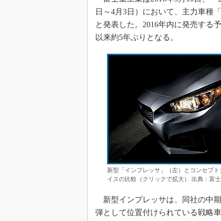
日～4月3日）において、主力車種
と発表した。2016年内に発売する予
以来約5年ぶりとなる。
新型「インプレッサ」（左）とコンセプトカーで
イスの比較（クリックで拡大） 出典：富
新型インプレッサは、同社の中期経
弾として位置付けられている戦略車