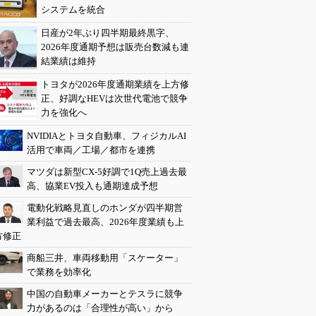
システムを統合
日産が2年ぶり四半期最終黒字、
2026年度通期予想は販売台数減も連
結業績は維持
トヨタが2026年度通期業績を上方修
正、好調なHEVは次世代電池で競争
力を強化へ
NVIDIAとトヨタ自動車、フィジカルAI
活用で車両／工場／都市を連携
マツダは新型CX-5好調で1Q売上過去最
高、協業EV投入も通期達成予想
電動化戦略見直しのホンダが四半期営
業利益で過去最高、2026年度業績も上
方修正
商船三井、車両移動用「スケーター」
で業務を効率化
中国の自動車メーカーとテスラに競争
力があるのは「合理性が高い」から