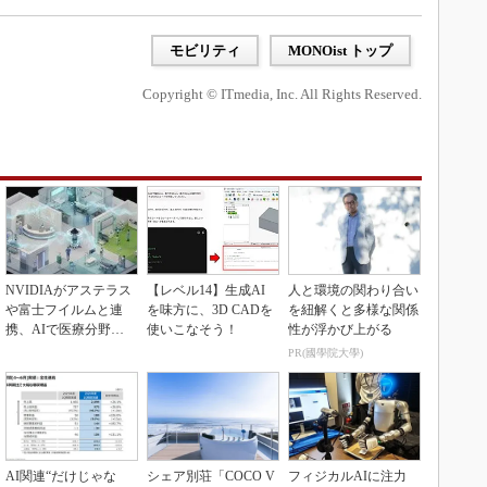
モビリティ
MONOist トップ
Copyright © ITmedia, Inc. All Rights Reserved.
NVIDIAがアステラス
【レベル14】生成AI
人と環境の関わり合い
や富士フイルムと連
を味方に、3D CADを
を紐解くと多様な関係
携、AIで医療分野支
使いこなそう！
性が浮かび上がる
援へ
PR(國學院大學)
AI関連“だけじゃな
シェア別荘「COCO V
フィジカルAIに注力