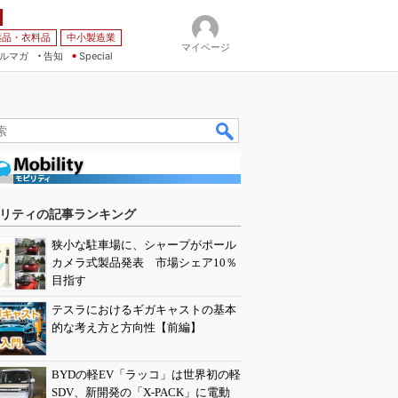
薬品・衣料品
中小製造業
マイページ
ルマガ
告知
Special
リティの記事ランキング
狭小な駐車場に、シャープがポール
カメラ式製品発表 市場シェア10％
目指す
テスラにおけるギガキャストの基本
的な考え方と方向性【前編】
BYDの軽EV「ラッコ」は世界初の軽
SDV、新開発の「X-PACK」に電動