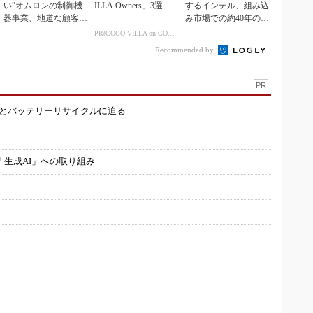
い”オムロンの制御機
ILLA Owners」3選
するインテル、組み込
器事業、地道な顧客基
み市場での約40年の実
盤強化が結実
績を生かせるか
PR(COCO VILLA on GOETHE)
Recommended by
PR
造とバッテリーリサイクルに迫る
「生成AI」への取り組み