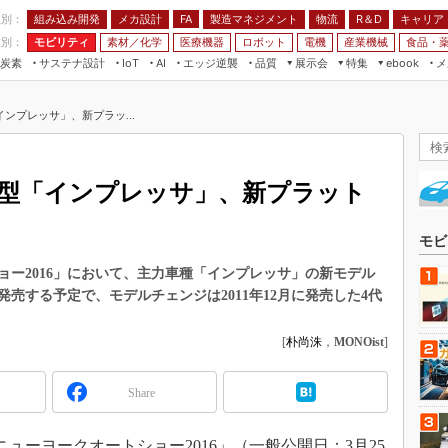
程別：
組み込み開発
メカ設計
製造マネジメント
物流
R＆D
キャリア
FA
業別：
モビリティ
素材／化学
医療機器
ロボット
電機
産業機械
食品・
炭素
サステナ設計
エッジ逆襲
品質
展示会
特集
メ
IoT
AI
ebook
伝承
組み込み開発
CEATEC
読者調査まとめ
編集後記
ンプレッサ」、新プラッ...
JIMTOF
保全
メカ設計
つながるクルマ
組込み/エッジ コンピューティング
ス
 AI
製造マネジメント
5G
展＆IoT/5Gソリューション展
VR／AR
FA
型「インプレッサ」、新プラット
IIFES
モビリティ
フィールドサービス
国際ロボット展
素材／化学
FPGA
モビ
ジャパンモビリティショー
組み込み画像技術
ー2016」において、主力車種「インプレッサ」の新モデル
TECHNO-FRONTIER
発売する予定で、モデルチェンジは2011年12月に発売した4代
組み込みモデリング
人テク展
Windows Embedded
[
朴尚洙
，
MONOist
]
スマート工場EXPO
車載ソフト開発
EdgeTech+
Share
ISO26262
日本ものづくりワールド
無償設計ツール
AUTOMOTIVE WORLD
ニューヨークオートショー2016」（一般公開日：3月25