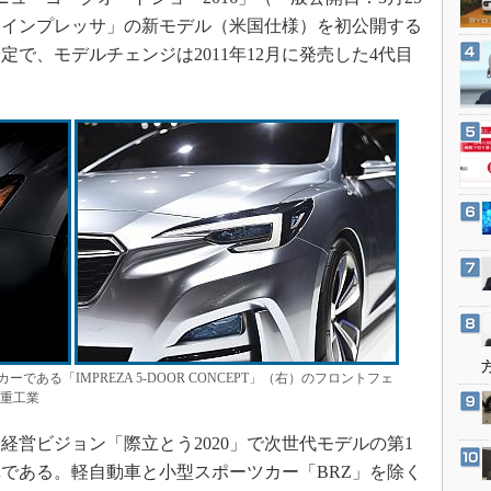
3Dプリンタ
産業オープンネット展
「インプレッサ」の新モデル（米国仕様）を初公開する
デジタルツインとCAE
定で、モデルチェンジは2011年12月に発売した4代目
S＆OP
インダストリー4.0
イノベーション
製造業ビッグデータ
メイドインジャパン
植物工場
知財マネジメント
海外生産
グローバル設計・開発
ある「IMPREZA 5-DOOR CONCEPT」（右）のフロントフェ
制御セキュリティ
士重工業
新型コロナへの対応
営ビジョン「際立とう2020」で次世代モデルの第1
である。軽自動車と小型スポーツカー「BRZ」を除く