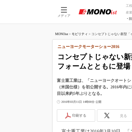
工
産
メディア
脱
つながる技術
AI×技術
MONOist
>
モビリティ
>
コンセプトじゃない新型「イ
つながる工場
AI×設備
つながるサービ
Physical
ニューヨークモーターショー2016
コンセプトじゃない新
フォームとともに登場
富士重工業は、「ニューヨークオートショ
（米国仕様）を初公開する。2016年内に
目以来約5年ぶりとなる。
2016年03月11日 14時00分 公開
印刷する
見る
富士重工業は2016年3月10日、「