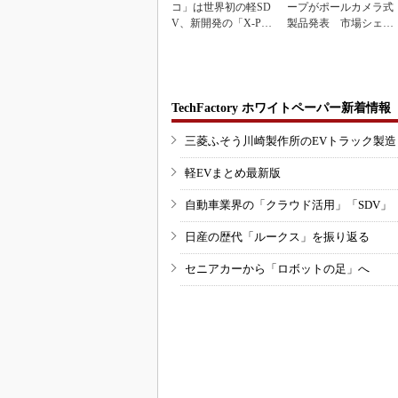
コ」は世界初の軽SD
ープがポールカメラ式
V、新開発の「X-PAC
製品発表 市場シェア
K」に電動システ...
10％目指す
TechFactory ホワイトペーパー新着情報
三菱ふそう川崎製作所のEVトラック製
軽EVまとめ最新版
自動車業界の「クラウド活用」「SDV」
日産の歴代「ルークス」を振り返る
セニアカーから「ロボットの足」へ