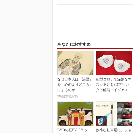
あなたにおすすめ
なぜ日本人は『論語』
新型コロナで深刻なマ
を「心のよりどころ」
スク不足を3Dプリン
にするのか
タで解消、イグアスが
3Dマスクを開発
PR(國學院大學)
BYDの軽EV「ラッ
狭小な駐車場に、シャ