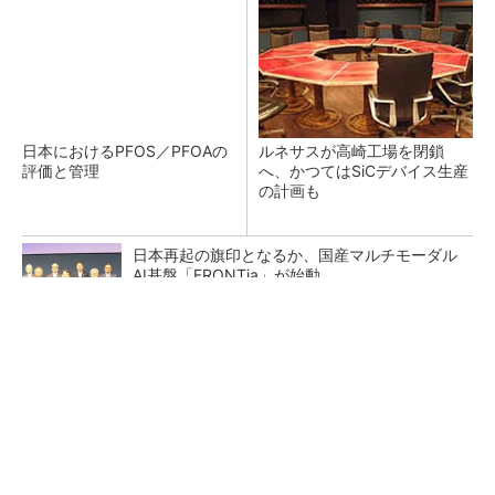
日本におけるPFOS／PFOAの
ルネサスが高崎工場を閉鎖
評価と管理
へ、かつてはSiCデバイス生産
の計画も
日本再起の旗印となるか、国産マルチモーダル
AI基盤「FRONTia」が始動
【西野亮廣】ビジネス書最新刊『北極星 僕た
ちはどう働くか』
PR(FINCHI on GOETHE)
シリコン量子コンピュータの量産開発へ、イン