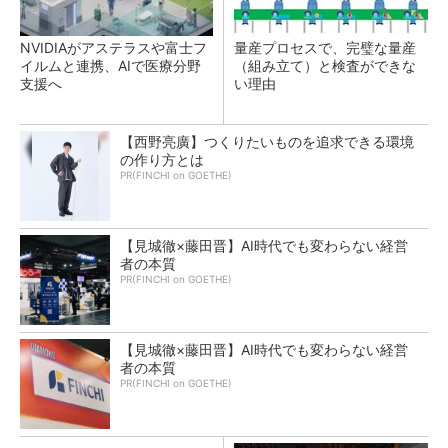
NVIDIAがアステラスや富士フ
量産プロセスで、完璧な量産
イルムと連携、AIで医療分野
（組み立て）と検査ができな
支援へ
い理由
【西野亮廣】つくりたいものを追求できる環境
の作り方とは
PR(FINCHI on GOETHE)
【見城徹×藤田晋】AI時代でも変わらない経営
者の本質
PR(FINCHI on GOETHE)
【見城徹×藤田晋】AI時代でも変わらない経営
者の本質
PR(FINCHI on GOETHE)