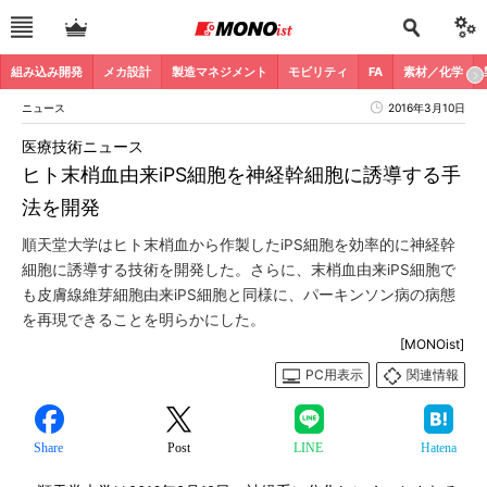
組み込み開発
メカ設計
製造マネジメント
モビリティ
FA
素材／化学
ニュース
2016年3月10日
医療技術ニュース
ヒト末梢血由来iPS細胞を神経幹細胞に誘導する手
法を開発
順天堂大学はヒト末梢血から作製したiPS細胞を効率的に神経幹
細胞に誘導する技術を開発した。さらに、末梢血由来iPS細胞で
も皮膚線維芽細胞由来iPS細胞と同様に、パーキンソン病の病態
を再現できることを明らかにした。
[MONOist]
PC用表示
関連情報
Share
Post
LINE
Hatena