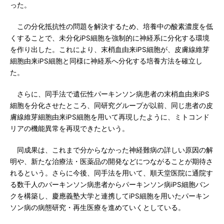
った。
この分化抵抗性の問題を解決するため、培養中の酸素濃度を低
くすることで、未分化iPS細胞を強制的に神経系に分化する環境
を作り出した。これにより、末梢血由来iPS細胞が、皮膚線維芽
細胞由来iPS細胞と同様に神経系へ分化する培養方法を確立し
た。
さらに、同手法で遺伝性パーキンソン病患者の末梢血由来iPS
細胞を分化させたところ、同研究グループが以前、同じ患者の皮
膚線維芽細胞由来iPS細胞を用いて再現したように、ミトコンド
リアの機能異常を再現できたという。
同成果は、これまで分からなかった神経難病の詳しい原因の解
明や、新たな治療法・医薬品の開発などにつながることが期待さ
れるという。さらに今後、同手法を用いて、順天堂医院に通院す
る数千人のパーキンソン病患者からパーキンソン病iPS細胞バン
クを構築し、慶應義塾大学と連携してiPS細胞を用いたパーキン
ソン病の病態研究・再生医療を進めていくとしている。