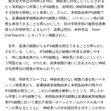
順天堂大学は2016年2月19日、神経系に分化しにくいとされる
ヒト末梢血から作製したiPS細胞を、効率的に神経幹細胞に誘導
する技術を開発したと発表した。さらに、末梢血由来iPS細胞で
も、皮膚線維芽細胞由来iPS細胞と同様に、パーキンソン病の病
態を再現できることを明らかにした。同大学医学部の服部信孝教
授らの共同研究によるもので、成果は同日、米科学誌「Stem
Cell Reports」にオンライン掲載された。
近年、血液の細胞からもiPS細胞を樹立できることが明らかに
されている。しかし、iPS細胞は元の細胞の性質を反映しやす
く、特に血液由来のヒトiPS細胞は、神経系に分化しにくいとい
う問題があった。そのため、由来細胞の違いに左右されない神経
分化誘導法の開発が求められていた。
今回、同研究グループは、神経疾患のない複数の遺伝性パーキ
ンソン病患者から、皮膚線維芽細胞由来と末梢血由来の両方の
iPS細胞を樹立した。これらの細胞を解析したところ、同じ人か
ら作製したiPS細胞でも、末梢血由来iPS細胞は皮膚線維芽細胞由
来iPS細胞に比べて遺伝子発現パターンとゲノムのメチル化パタ
ーンが異なるとともに、神経系への分化抵抗性を示すことが分か