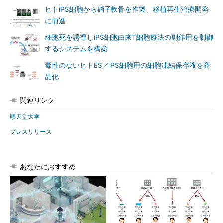
ヒトiPS細胞から硝子軟骨を作製、移植再生治療開発
に前進
細胞死を誘導しiPS細胞由来T細胞療法の副作用を制御
するシステムを構築
毒性のないヒトES／iPS細胞用の細胞凍結保存液を商
品化
関連リンク
順天堂大学
プレスリリース
あなたにおすすめ