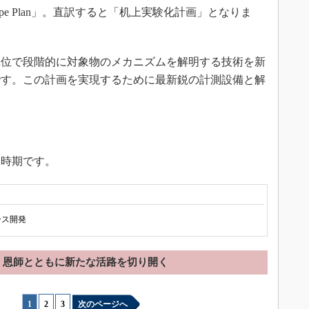
totype Plan」。直訳すると「机上実験化計画」となりま
位で段階的に対象物のメカニズムを解明する技術を新
です。この計画を実現するために最新鋭の計測設備と解
時期です。
ース開発
恩師とともに新たな活路を切り開く
1
|
2
|
3
次のページへ