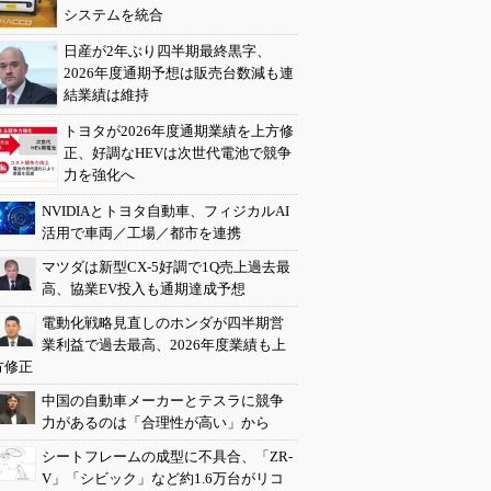
システムを統合
日産が2年ぶり四半期最終黒字、
2026年度通期予想は販売台数減も連
結業績は維持
トヨタが2026年度通期業績を上方修
正、好調なHEVは次世代電池で競争
力を強化へ
NVIDIAとトヨタ自動車、フィジカルAI
活用で車両／工場／都市を連携
マツダは新型CX-5好調で1Q売上過去最
高、協業EV投入も通期達成予想
電動化戦略見直しのホンダが四半期営
業利益で過去最高、2026年度業績も上
方修正
中国の自動車メーカーとテスラに競争
力があるのは「合理性が高い」から
シートフレームの成型に不具合、「ZR-
V」「シビック」など約1.6万台がリコ