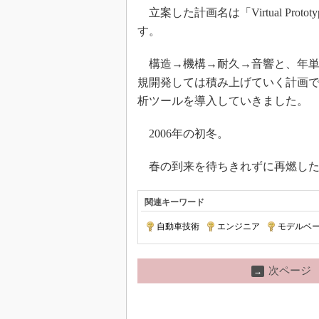
立案した計画名は「Virtual Pro
す。
構造→機構→耐久→音響と、年単
規開発しては積み上げていく計画
析ツールを導入していきました。
2006年の初冬。
春の到来を待ちきれずに再燃した
関連キーワード
自動車技術
|
エンジニア
|
モデルベ
次ページ
→