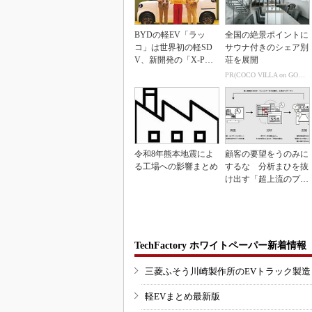
BYDの軽EV「ラッ
全国の絶景ポイントに
コ」は世界初の軽SD
サウナ付きのシェア別
V、新開発の「X-PAC
荘を展開
K」に電動システ...
PR(COCO VILLA on GOETHE)
令和8年熊本地震によ
顧客の要望をうのみに
る工場への影響まとめ
するな 分析まひを抜
け出す「超上流のプロ
トタイピング」
TechFactory ホワイトペーパー新着情報
三菱ふそう川崎製作所のEVトラック製
軽EVまとめ最新版