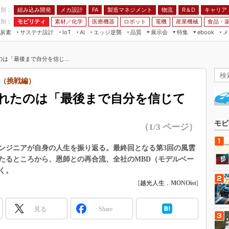
程別：
組み込み開発
メカ設計
製造マネジメント
物流
R＆D
キャリア
FA
業別：
モビリティ
素材／化学
医療機器
ロボット
電機
産業機械
食品・
炭素
サステナ設計
エッジ逆襲
品質
展示会
特集
メ
IoT
AI
ebook
伝承
組み込み開発
CEATEC
読者調査まとめ
編集後記
は「最後まで自分を信じ...
JIMTOF
保全
メカ設計
つながるクルマ
組込み/エッジ コンピューティング
ス
 AI
製造マネジメント
5G
（挑戦編）
展＆IoT/5Gソリューション展
VR／AR
FA
れたのは「最後まで自分を信じて
IIFES
モビリティ
フィールドサービス
国際ロボット展
素材／化学
FPGA
モビ
（1/3 ページ）
ジャパンモビリティショー
組み込み画像技術
TECHNO-FRONTIER
ンジニアが自身の人生を振り返る。最終回となる第3回の風雲
組み込みモデリング
たるところから、恩師との再合流、全社のMBD（モデルベー
人テク展
Windows Embedded
く。
スマート工場EXPO
[
越光人生
，
MONOist
]
車載ソフト開発
EdgeTech+
ISO26262
日本ものづくりワールド
見る
Share
無償設計ツール
AUTOMOTIVE WORLD