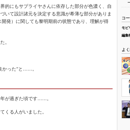
界的にもサプライヤさんに依存した部分が色濃く、自
基づいて設計諸元を決定する意識が希薄な部分がありま
コー
ス開発）に関しても黎明期前の状態であり、理解が得
モビ
編集
た。
よく
かった”と……。
年が過ぎた頃です……。
てくる人がいました。