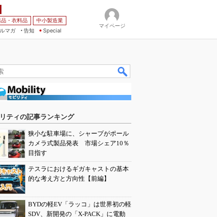
薬品・衣料品
中小製造業
マイページ
ルマガ
告知
Special
リティの記事ランキング
狭小な駐車場に、シャープがポール
カメラ式製品発表 市場シェア10％
目指す
テスラにおけるギガキャストの基本
的な考え方と方向性【前編】
BYDの軽EV「ラッコ」は世界初の軽
SDV、新開発の「X-PACK」に電動