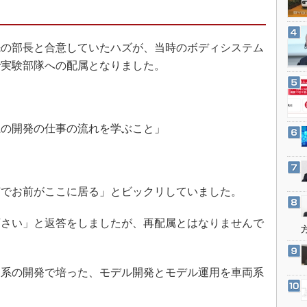
3Dプリンタ
産業オープンネット展
デジタルツインとCAE
の部長と合意していたハズが、当時のボディシステム
S＆OP
で実験部隊への配属となりました。
インダストリー4.0
イノベーション
製造業ビッグデータ
系の開発の仕事の流れを学ぶこと」
メイドインジャパン
植物工場
知財マネジメント
でお前がここに居る」とビックリしていました。
海外生産
グローバル設計・開発
さい」と返答をしましたが、再配属とはなりませんで
制御セキュリティ
新型コロナへの対応
系の開発で培った、モデル開発とモデル運用を車両系