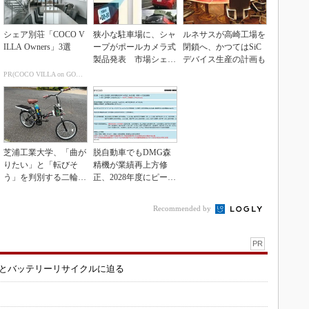
シェア別荘「COCO V
狭小な駐車場に、シャ
ルネサスが高崎工場を
ILLA Owners」3選
ープがポールカメラ式
閉鎖へ、かつてはSiC
製品発表 市場シェア
デバイス生産の計画も
10％目指す
PR(COCO VILLA on GOETHE)
芝浦工業大学、「曲が
脱自動車でもDMG森
りたい」と「転びそ
精機が業績再上方修
う」を判別する二輪車
正、2028年度にピーク
制御技術を開発
利益計画
Recommended by
PR
造とバッテリーリサイクルに迫る