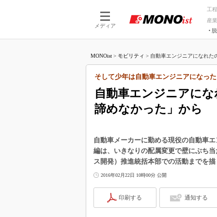
工
産
メディア
脱
つながる技術
AI×技術
MONOist
>
モビリティ
>
自動車エンジニアになれたの
つながる工場
AI×設備
つながるサービ
Physical
そして少年は自動車エンジニアになった
自動車エンジニアにな
諦めなかった」から
自動車メーカーに勤める現役の自動車エ
編は、いきなりの配属変更で壁にぶち当
ス開発）推進統括本部での活動までを描
2016年02月22日 10時00分 公開
印刷する
通知する