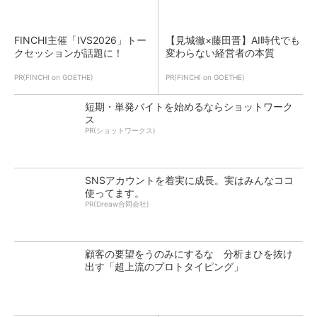
FINCHI主催「IVS2026」トー
【見城徹×藤田晋】AI時代でも
クセッションが話題に！
変わらない経営者の本質
PR(FINCHI on GOETHE)
PR(FINCHI on GOETHE)
短期・単発バイトを始めるならショットワーク
ス
PR(ショットワークス)
SNSアカウントを着実に成長。実はみんなココ
使ってます。
PR(Dreaw合同会社)
顧客の要望をうのみにするな 分析まひを抜け
出す「超上流のプロトタイピング」