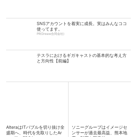
SNSアカウントを着実に成長。実はみんなココ
使ってます。
PR(Dreaw合同会社)
テスラにおけるギガキャストの基本的な考え方
と方向性【前編】
AlteraはITバブルを切り抜け全
ソニーグループはイメージセ
盛期へ、時代を先取りしたAr
ンサーが過去最高益、熊本地