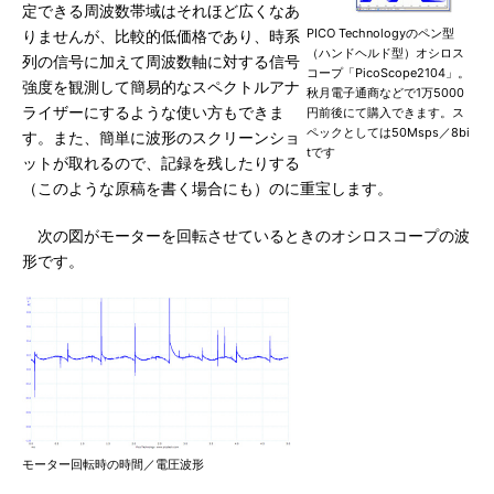
定できる周波数帯域はそれほど広くなあ
PICO Technologyのペン型
りませんが、比較的低価格であり、時系
（ハンドヘルド型）オシロス
列の信号に加えて周波数軸に対する信号
コープ「PicoScope2104」。
強度を観測して簡易的なスペクトルアナ
秋月電子通商などで1万5000
ライザーにするような使い方もできま
円前後にて購入できます。ス
ペックとしては50Msps／8bi
す。また、簡単に波形のスクリーンショ
tです
ットが取れるので、記録を残したりする
（このような原稿を書く場合にも）のに重宝します。
次の図がモーターを回転させているときのオシロスコープの波
形です。
モーター回転時の時間／電圧波形