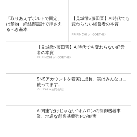
「取りあえずボルトで固定」
【見城徹×藤田晋】AI時代でも
は禁物 締結部設計で押さえ
変わらない経営者の本質
るべき基本
PR(FINCHI on GOETHE)
【見城徹×藤田晋】AI時代でも変わらない経営
者の本質
PR(FINCHI on GOETHE)
SNSアカウントを着実に成長。実はみんなココ
使ってます。
PR(Dreaw合同会社)
AI関連“だけじゃない”オムロンの制御機器事
業、地道な顧客基盤強化が結実