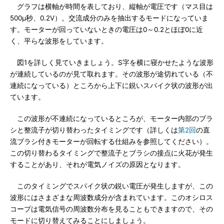
グラフは横軸が時間を表しており、縦軸が電圧です（マス目は
500μ秒、0.2V）。交流成分のみを抽出するモードになっていま
す。モーターが回っていないときの電圧は0～0.2とほぼ0に近
く、平らな波形をしています。
図1を詳しく見ていきましょう。S字を横に寝かせたような波形
が連続しているのが見て取れます。その波形が途切れている（不
連続になっている）ところから上下に鋭いスパイク状の波形が出
ています。
この波形が不連続になっているところが、モーター内部のブラ
シと整流子が切り替わったタイミングです（詳しくは
第2回
の直
流ブラシ付きモーターが回転する仕組みを参照してください）。
この切り替わるタイミングで整流子とブラシの接点に火花が発生
することがあり、それが電気ノイズの原因となります。
このタイミングでスパイク状の鋭い電圧が発生しますが、この
波形にはさまざまな周波数成分が含まれています。このオシロス
コープは電気信号の周波数分布を見ることもできますので、その
モードに切り替えてみることにしましょう。