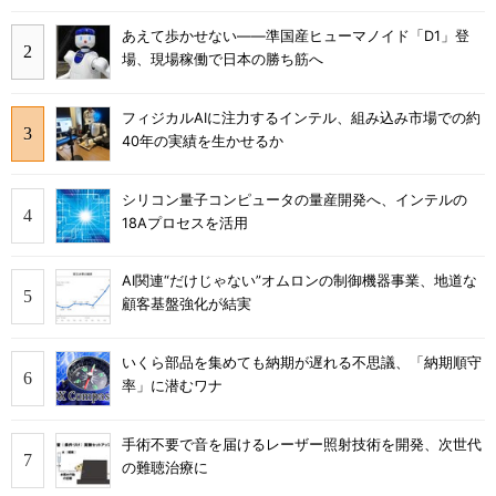
あえて歩かせない――準国産ヒューマノイド「D1」登
場、現場稼働で日本の勝ち筋へ
フィジカルAIに注力するインテル、組み込み市場での約
40年の実績を生かせるか
シリコン量子コンピュータの量産開発へ、インテルの
18Aプロセスを活用
AI関連“だけじゃない”オムロンの制御機器事業、地道な
顧客基盤強化が結実
いくら部品を集めても納期が遅れる不思議、「納期順守
率」に潜むワナ
手術不要で音を届けるレーザー照射技術を開発、次世代
の難聴治療に