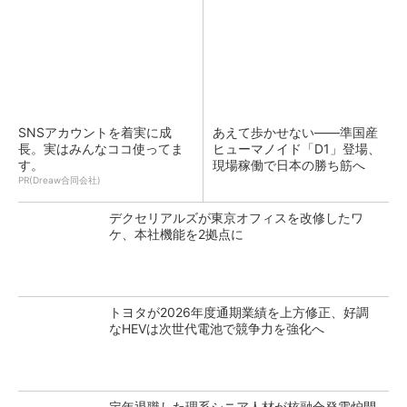
SNSアカウントを着実に成
あえて歩かせない――準国産
長。実はみんなココ使ってま
ヒューマノイド「D1」登場、
す。
現場稼働で日本の勝ち筋へ
PR(Dreaw合同会社)
デクセリアルズが東京オフィスを改修したワ
ケ、本社機能を2拠点に
トヨタが2026年度通期業績を上方修正、好調
なHEVは次世代電池で競争力を強化へ
定年退職した理系シニア人材が核融合発電炉開