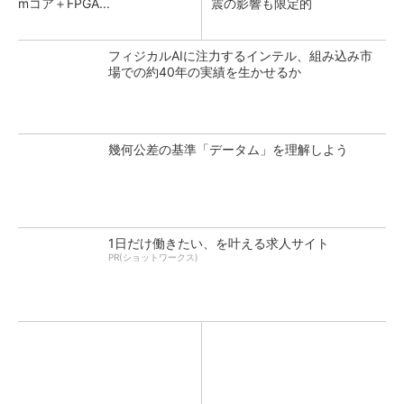
mコア＋FPGA...
震の影響も限定的
フィジカルAIに注力するインテル、組み込み市
場での約40年の実績を生かせるか
幾何公差の基準「データム」を理解しよう
1日だけ働きたい、を叶える求人サイト
PR(ショットワークス)