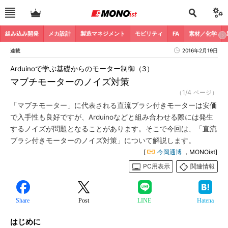
組み込み開発
メカ設計
製造マネジメント
モビリティ
FA
素材／化学
連載
2016年2月19日
Arduinoで学ぶ基礎からのモーター制御（3）
マブチモーターのノイズ対策
（1/4 ページ）
「マブチモーター」に代表される直流ブラシ付きモーターは安価
で入手性も良好ですが、Arduinoなどと組み合わせる際には発生
するノイズが問題となることがあります。そこで今回は、「直流
ブラシ付きモーターのノイズ対策」について解説します。
[
今岡通博
，MONOist]
PC用表示
関連情報
Share
Post
LINE
Hatena
はじめに