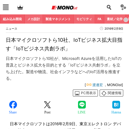
組み込み開発
メカ設計
製造マネジメント
モビリティ
FA
素材／化学
ニュース
2016年2月9日
日本マイクロソフトら10社、IoTビジネス拡大目指
す「IoTビジネス共創ラボ」
日本マイクロソフトら10社が、Microsoft Azureを活用したIoTの
普及とビジネス拡大を目的とする「IoTビジネス共創ラボ」を立
ち上げた。製造や物流、社会インフラなどへのIoT活用を推進す
る。
[
渡邊宏
，MONOist]
PC用表示
関連情報
Share
Post
LINE
Hatena
日本マイクロソフトは2016年2月9日、東京エレクトロン デバ