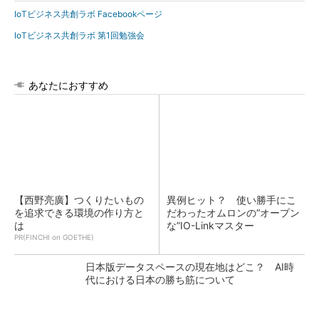
IoTビジネス共創ラボ Facebookページ
IoTビジネス共創ラボ 第1回勉強会
あなたにおすすめ
【西野亮廣】つくりたいもの
異例ヒット？ 使い勝手にこ
を追求できる環境の作り方と
だわったオムロンの“オープン
は
な”IO-Linkマスター
PR(FINCHI on GOETHE)
日本版データスペースの現在地はどこ？ AI時
代における日本の勝ち筋について