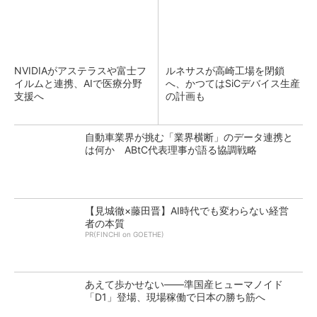
NVIDIAがアステラスや富士フ
ルネサスが高崎工場を閉鎖
イルムと連携、AIで医療分野
へ、かつてはSiCデバイス生産
支援へ
の計画も
自動車業界が挑む「業界横断」のデータ連携と
は何か ABtC代表理事が語る協調戦略
【見城徹×藤田晋】AI時代でも変わらない経営
者の本質
PR(FINCHI on GOETHE)
あえて歩かせない――準国産ヒューマノイド
「D1」登場、現場稼働で日本の勝ち筋へ