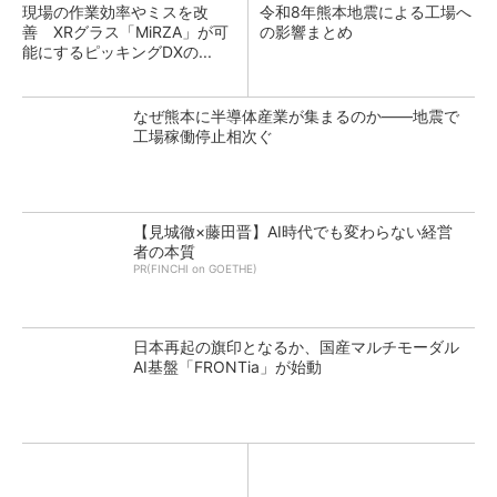
現場の作業効率やミスを改
令和8年熊本地震による工場へ
善 XRグラス「MiRZA」が可
の影響まとめ
能にするピッキングDXの...
なぜ熊本に半導体産業が集まるのか――地震で
工場稼働停止相次ぐ
【見城徹×藤田晋】AI時代でも変わらない経営
者の本質
PR(FINCHI on GOETHE)
日本再起の旗印となるか、国産マルチモーダル
AI基盤「FRONTia」が始動