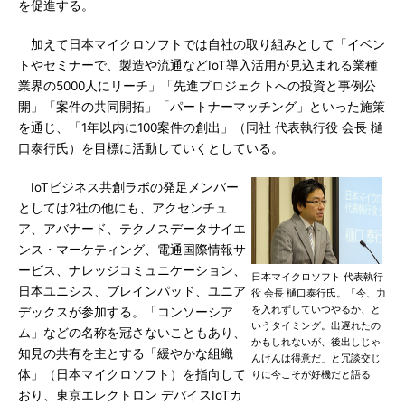
を促進する。
加えて日本マイクロソフトでは自社の取り組みとして「イベン
トやセミナーで、製造や流通などIoT導入活用が見込まれる業種
業界の5000人にリーチ」「先進プロジェクトへの投資と事例公
開」「案件の共同開拓」「パートナーマッチング」といった施策
を通じ、「1年以内に100案件の創出」（同社 代表執行役 会長 樋
口泰行氏）を目標に活動していくとしている。
IoTビジネス共創ラボの発足メンバー
としては2社の他にも、アクセンチュ
ア、アバナード、テクノスデータサイエ
ンス・マーケティング、電通国際情報サ
ービス、ナレッジコミュニケーション、
日本マイクロソフト 代表執行
日本ユニシス、ブレインパッド、ユニア
役 会長 樋口泰行氏。「今、力
を入れずしていつやるか、と
デックスが参加する。「コンソーシア
いうタイミング。出遅れたの
ム」などの名称を冠さないこともあり、
かもしれないが、後出しじゃ
知見の共有を主とする「緩やかな組織
んけんは得意だ」と冗談交じ
体」（日本マイクロソフト）を指向して
りに今こそが好機だと語る
おり、東京エレクトロン デバイスIoTカ