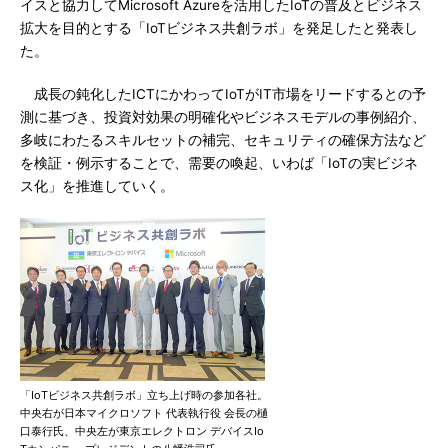
イスと協力してMicrosoft Azureを活用したIoTの普及とビジネス
拡大を目的とする「IoTビジネス共創ラボ」を発足したと発表し
た。
成長の鈍化したICTにかわってIoTがIT市場をリードするとの予
測に基づき、投資対効果の明確化やビジネスモデルの事例紹介、
多岐にわたるスキルセットの補完、セキュリティの確保方法など
を検証・例示することで、需要の喚起、いわば「IoTの実ビジネ
ス化」を推進していく。
「IoTビジネス共創ラボ」立ち上げ時の参加各社。
中央右が日本マイクロソフト 代表執行役 会長の樋
口泰行氏、中央左が東京エレクトロン デバイスIo