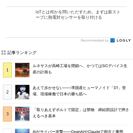
IoTとは何かを問いただすため、まずは薪スト
ーブに熱電対センサーを取り付ける
Recommended by
記事ランキング
ルネサスが高崎工場を閉鎖へ、かつてはSiCデバイス生
産の計画も
あえて歩かせない――準国産ヒューマノイド「D1」登
場、現場稼働で日本の勝ち筋へ
「取りあえずボルトで固定」は禁物 締結部設計で押さ
えるべき基本
AIがサイバー攻撃――OpenAIやClaudeで相次ぐ事態、