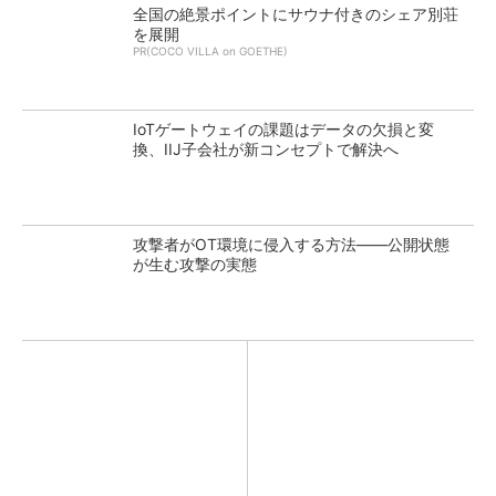
全国の絶景ポイントにサウナ付きのシェア別荘
を展開
PR(COCO VILLA on GOETHE)
IoTゲートウェイの課題はデータの欠損と変
換、IIJ子会社が新コンセプトで解決へ
攻撃者がOT環境に侵入する方法――公開状態
が生む攻撃の実態