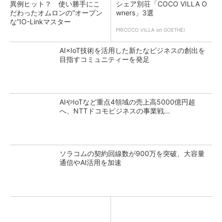
異例ヒット？ 使い勝手にこ
シェア別荘「COCO VILLA O
だわったオムロンの“オープン
wners」3選
な”IO-Linkマスター
PR(COCO VILLA on GOETHE)
AI×IoT技術を活用した新たなビジネスの創出を
目指すコミュニティーを発足
AIやIoTなど重点4領域の売上高5000億円超
へ、NTTドコモビジネスの事業戦...
ソラコムの契約回線数が900万を突破、大容量
通信やAI活用を加速