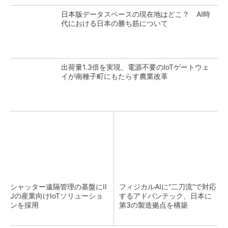
日本版データスペースの現在地はどこ？ AI時
代における日本の勝ち筋について
出荷量1.3倍を実現、電源不要のIoTゲートウェ
イが南種子町にもたらす農業改革
シャッター遠隔管理の基盤にII
フィジカルAIに“二刀流”で対応
Jの産業向けIoTソリューショ
するアドバンテック、日本に
ンを採用
第3の製造拠点を構築