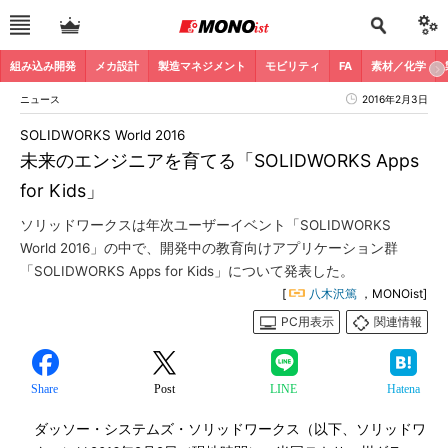
組み込み開発
メカ設計
製造マネジメント
モビリティ
FA
素材／化学
ニュース
2016年2月3日
SOLIDWORKS World 2016
未来のエンジニアを育てる「SOLIDWORKS Apps
for Kids」
ソリッドワークスは年次ユーザーイベント「SOLIDWORKS
World 2016」の中で、開発中の教育向けアプリケーション群
「SOLIDWORKS Apps for Kids」について発表した。
[
八木沢篤
，MONOist]
PC用表示
関連情報
Share
Post
LINE
Hatena
ダッソー・システムズ・ソリッドワークス（以下、ソリッドワ