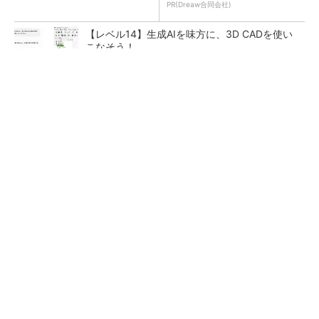
PR(Dreaw合同会社)
【レベル14】生成AIを味方に、3D CADを使い
こなそう！
令和8年熊本地震による工場への影響まとめ
狭小な駐車場に、シャープがポールカメラ式製
品発表 市場シェア10％目指す