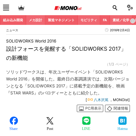
組み込み開発
メカ設計
製造マネジメント
モビリティ
FA
素材／化学
ニュース
2016年2月4日
SOLIDWORKS World 2016
設計フォースを覚醒する「SOLIDWORKS 2017」
の新機能
（1/3 ページ）
ソリッドワークスは、年次ユーザーイベント「SOLIDWORKS
World 2016」を開催した。最終日の基調講演では、次期バージョ
ンとなる「SOLIDWORKS 2017」に搭載予定の新機能を、映画
『STAR WARS』のパロディーとともに紹介した。
[
八木沢篤
，MONOist]
PC用表示
関連情報
Share
Post
LINE
Hatena