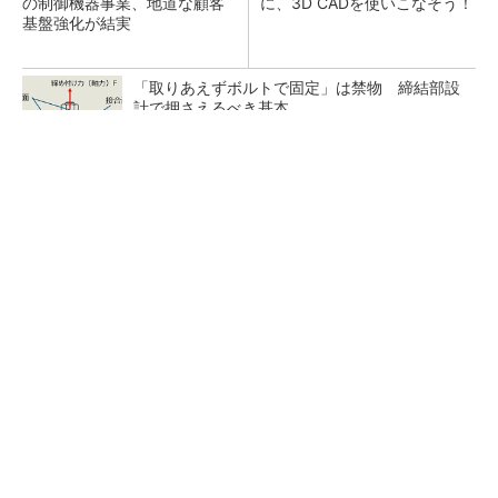
の制御機器事業、地道な顧客
に、3D CADを使いこなそう！
基盤強化が結実
「取りあえずボルトで固定」は禁物 締結部設
計で押さえるべき基本
狭小な駐車場に、シャープがポールカメラ式製
品発表 市場シェア10％目指す
ルネサスが高崎工場を閉鎖へ、かつてはSiCデ
バイス生産の計画も