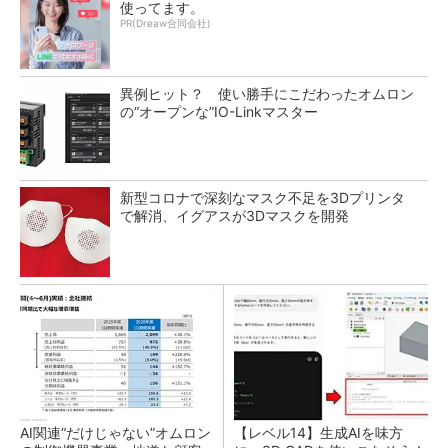
使ってます。
PR(Dreaw合同会社)
異例ヒット？ 使い勝手にこだわったオムロン
の“オープンな”IO-Linkマスター
新型コロナで深刻なマスク不足を3Dプリンタ
で解消、イグアスが3Dマスクを開発
AI関連“だけじゃない”オムロン
【レベル14】生成AIを味方