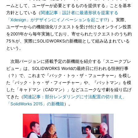
ームとして、ユーザーが必要とするものを提供する」ことを基本
方針としている（
関連記事：設計者に最適形状を提案する
「Xdesign」がデザインにイノベーションを起こす!?
）。実際、
ユーザーからの機能強化リクエストを受け付けるオンライン投票
を2001年から毎年実施しており、寄せられたリクエストのうち約
75％が、実際にSOLIDWORKSの新機能として組み込まれている
という。
次期バージョンに搭載予定の新機能を紹介する「スニークプレ
ビュー」は、SOLIDWORKS Worldの最終日に行われる恒例行事
（？）で、これまで『バック・トゥ・ザ・フューチャー』を模し
た「バック・トゥ・ザ・フィーチャー」や、『バットマン』を模
した「キャドマン（CADマン）」などユニークな寸劇を繰り広げ
てきた（
関連記事：部分レンダリングに寸法配置の切り替え、
「SolidWorks 2015」の新機能
）。