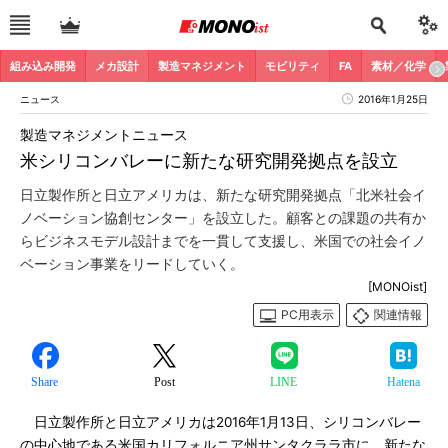
組み込み開発
メカ設計
製造マネジメント
モビリティ
FA
素材／化学
ニュース
2016年1月25日
製造マネジメントニュース
米シリコンバレーに新たな研究開発拠点を設立
日立製作所と日立アメリカは、新たな研究開発拠点「北米社会イ
ノベーション協創センター」を設立した。顧客との課題の共有か
らビジネスモデル設計までを一貫して支援し、米国での社会イノ
ベーション事業をリードしていく。
[MONOist]
PC用表示
関連情報
Share
Post
LINE
Hatena
日立製作所と日立アメリカは2016年1月13日、シリコンバレー
の中心地である米国カリフォルニア州サンタクララ市に、新たな