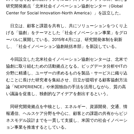
研究開発拠点「北米社会イノベーション協創センター（Global
Center for Social Innovation-North America）」を設立した。
日立は、顧客と課題を共有し、共にソリューションをつくり上
げる「協創」をテーマとした「社会イノベーション事業」をグロ
ーバルに展開している。2015年4月には、研究開発体制を刷新
し、「社会イノベーション協創統括本部」を新設している。
今回設立した北米社会イノベーション協創センターは、北米で
協創に取り組むための活動拠点となる。ビッグデータ分析やITの
分野に精通し、ユーザーの求めるものを製品・サービスに織り込
むことに長けた研究者を集結させ、日立が提唱する顧客協創方法
論「NEXPERIENCE」や米国独自の手法を活用しながら、質の高
い議論を促進し、独創的なアイデアを創出するという。
同研究開発拠点を中核とし、エネルギー、資源開発、交通、情
報通信、ヘルスケア分野を中心に、顧客との課題の共有からビジ
ネスモデル設計までを一貫して支援し、米国での社会イノベーシ
ョン事業を推進するとしている。