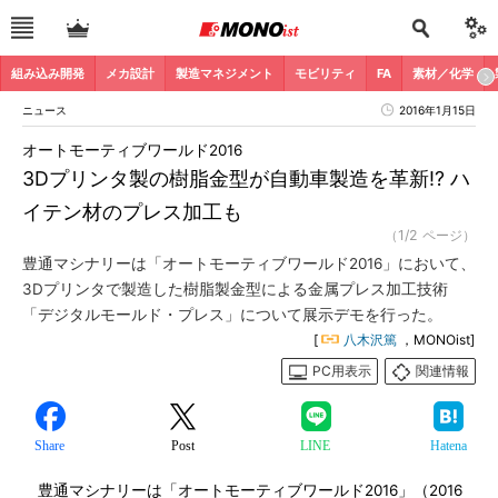
組み込み開発
メカ設計
製造マネジメント
モビリティ
FA
素材／化学
ニュース
2016年1月15日
オートモーティブワールド2016
3Dプリンタ製の樹脂金型が自動車製造を革新!? ハ
イテン材のプレス加工も
（1/2 ページ）
豊通マシナリーは「オートモーティブワールド2016」において、
3Dプリンタで製造した樹脂製金型による金属プレス加工技術
「デジタルモールド・プレス」について展示デモを行った。
[
八木沢篤
，MONOist]
PC用表示
関連情報
Share
Post
LINE
Hatena
豊通マシナリーは「オートモーティブワールド2016」（2016