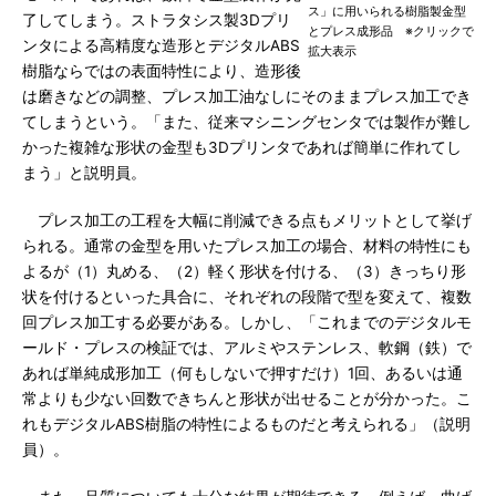
ス」に用いられる樹脂製金型
了してしまう。ストラタシス製3Dプリ
とプレス成形品 ※クリックで
ンタによる高精度な造形とデジタルABS
拡大表示
樹脂ならではの表面特性により、造形後
は磨きなどの調整、プレス加工油なしにそのままプレス加工でき
てしまうという。「また、従来マシニングセンタでは製作が難し
かった複雑な形状の金型も3Dプリンタであれば簡単に作れてし
まう」と説明員。
プレス加工の工程を大幅に削減できる点もメリットとして挙げ
られる。通常の金型を用いたプレス加工の場合、材料の特性にも
よるが（1）丸める、（2）軽く形状を付ける、（3）きっちり形
状を付けるといった具合に、それぞれの段階で型を変えて、複数
回プレス加工する必要がある。しかし、「これまでのデジタルモ
ールド・プレスの検証では、アルミやステンレス、軟鋼（鉄）で
あれば単純成形加工（何もしないで押すだけ）1回、あるいは通
常よりも少ない回数できちんと形状が出せることが分かった。こ
れもデジタルABS樹脂の特性によるものだと考えられる」（説明
員）。