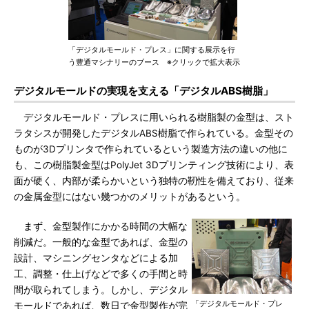
「デジタルモールド・プレス」に関する展示を行
う豊通マシナリーのブース ※クリックで拡大表示
デジタルモールドの実現を支える「デジタルABS樹脂」
デジタルモールド・プレスに用いられる樹脂製の金型は、スト
ラタシスが開発したデジタルABS樹脂で作られている。金型その
ものが3Dプリンタで作られているという製造方法の違いの他に
も、この樹脂製金型はPolyJet 3Dプリンティング技術により、表
面が硬く、内部が柔らかいという独特の靭性を備えており、従来
の金属金型にはない幾つかのメリットがあるという。
まず、金型製作にかかる時間の大幅な
削減だ。一般的な金型であれば、金型の
設計、マシニングセンタなどによる加
工、調整・仕上げなどで多くの手間と時
間が取られてしまう。しかし、デジタル
「デジタルモールド・プレ
モールドであれば、数日で金型製作が完