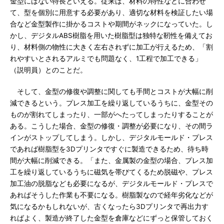
金型にはない特長といえる。従来は、材料の特性などに合わせ
て、型を個別に用意する必要があり、適切な材料を検証したい場
合など金型製作に掛かるコストや期間がネックになっていた。し
かし、デジタルABS樹脂を用いた樹脂型は独特な靭性を備えてお
り、材料側の物性に大きく左右されずに加工が行えるため、「割
れやすいとされるアルミでも問題なく、1工程で加工できる」
（説明員）とのことだ。
そして、金型の修復や調整に関しても手間とコストが大幅に削
減できるという。プレス加工を繰り返しているうちに、金型その
ものが割れてしまったり、一部がへたってしまったりすることが
ある。こうした場合、金型の修復・調整が必要になり、その間ラ
インがストップしてしまう。しかし、デジタルモールド・プレス
であれば樹脂型を3Dプリンタですぐに製造できるため、待ち時
間が大幅に削減できる。「また、金属製の金型の場合、プレス加
工を繰り返しているうちに磁気を帯びてくるため脱磁や、プレス
加工油の脱脂なども必要になるが、デジタルモールド・プレスで
あればそうした作業も不要になる。樹脂製なので経年劣化などが
気になるかもしれないが、古くなったら3Dプリンタで再出力す
ればよく、製造が終了した金型を倉庫などにずっと保管しておく