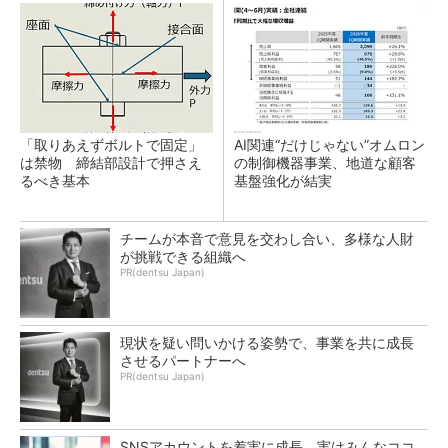
「取りあえずボルトで固定」
AI関連“だけじゃない”オムロン
は禁物 締結部設計で押さえ
の制御機器事業、地道な顧客
るべき基本
基盤強化が結実
チームが本音で意見を交わし合い、多様な人財
が挑戦できる組織へ
PR(dentsu Japan)
現状を疑い問いかける姿勢で、事業を共に成長
させるパートナーへ
PR(dentsu Japan)
SNSアカウントを着実に成長。実はみんなココ