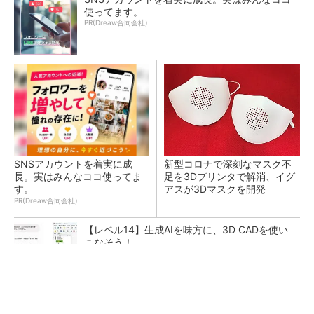
使ってます。
PR(Dreaw合同会社)
SNSアカウントを着実に成
新型コロナで深刻なマスク不
長。実はみんなココ使ってま
足を3Dプリンタで解消、イグ
す。
アスが3Dマスクを開発
PR(Dreaw合同会社)
【レベル14】生成AIを味方に、3D CADを使い
こなそう！
令和8年熊本地震による工場への影響まとめ